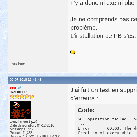
n'y a donc ni exe ni pbd
Je ne comprends pas ce q
problème.
L'installation de PB s'es
Hors ligne
02-07-2018 19:42:43
xlat
J'ai fait un test en sup
0xc0000005
d'erreurs :
Code:
SCC operation failed.  S
Lieu: Tanger (طنج)
...

Date d'inscription: 04-12-2010
Error       C0163: The d
Messages: 725
Pépites: 11,358
Banque: 100,221,387,868,884,304