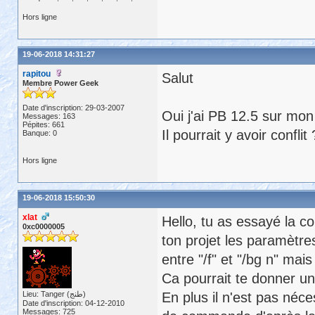
Hors ligne
19-06-2018 14:31:27
rapitou
Salut
Membre Power Geek
Date d'inscription: 29-03-2007
Oui j'ai PB 12.5 sur mon
Messages: 163
Pépites: 661
Il pourrait y avoir conflit 
Banque: 0
Hors ligne
19-06-2018 15:50:30
xlat
Hello, tu as essayé la 
0xc0000005
ton projet les paramètre
entre "/f" et "/bg n" mais
Ca pourrait te donner un
Lieu: Tanger (طنج)
En plus il n'est pas néces
Date d'inscription: 04-12-2010
Messages: 725