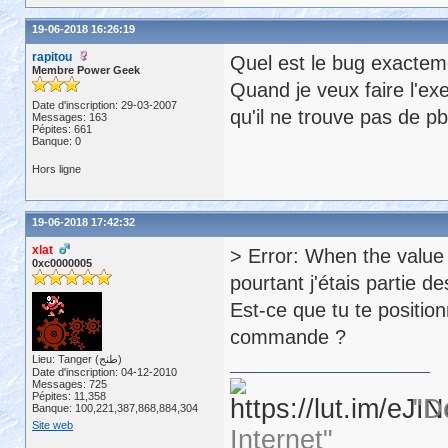
19-06-2018 16:26:19
rapitou
Quel est le bug exactem
Membre Power Geek
Quand je veux faire l'ex
Date d'inscription: 29-03-2007
qu'il ne trouve pas de pb
Messages: 163
Pépites: 661
Banque: 0
Hors ligne
19-06-2018 17:42:32
xlat
> Error: When the value 
0xc0000005
pourtant j'étais partie d
Est-ce que tu te positio
commande ?
Lieu: Tanger (طنج)
Date d'inscription: 04-12-2010
Messages: 725
Pépites: 11,358
"D
Banque: 100,221,387,868,884,304
Site web
Internet"