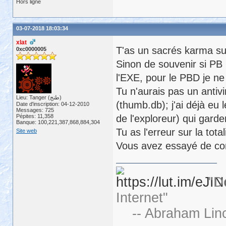
Hors ligne
03-07-2018 18:03:34
xlat
T'as un sacrés karma su
0xc0000005
Sinon de souvenir si PB
l'EXE, pour le PBD je ne 
Tu n'aurais pas un anti
Lieu: Tanger (طنج)
(thumb.db); j'ai déjà eu 
Date d'inscription: 04-12-2010
Messages: 725
Pépites: 11,358
de l'exploreur) qui garde
Banque: 100,221,387,868,884,304
Tu as l'erreur sur la tota
Site web
Vous avez essayé de con
"D
Internet"
-- Abraham Linc