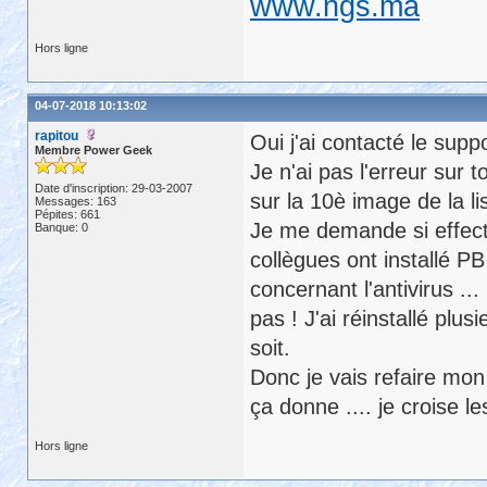
www.ngs.ma
Hors ligne
04-07-2018 10:13:02
rapitou
Oui j'ai contacté le supp
Membre Power Geek
Je n'ai pas l'erreur sur t
Date d'inscription: 29-03-2007
sur la 10è image de la li
Messages: 163
Pépites: 661
Je me demande si effecti
Banque: 0
collègues ont installé P
concernant l'antivirus ... 
pas ! J'ai réinstallé plu
soit.
Donc je vais refaire mon i
ça donne .... je croise l
Hors ligne