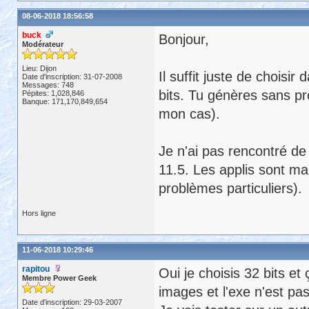
08-06-2018 18:56:58
buck
Bonjour,
Modérateur
Lieu: Dijon
Il suffit juste de choisi
Date d'inscription: 31-07-2008
Messages: 748
bits. Tu génères sans pr
Pépites: 1,028,846
Banque: 171,170,849,654
mon cas).
Je n'ai pas rencontré de 
11.5. Les applis sont m
problèmes particuliers).
Hors ligne
11-06-2018 10:29:46
rapitou
Oui je choisis 32 bits et
Membre Power Geek
images et l'exe n'est pas
Date d'inscription: 29-03-2007