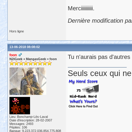
Merciiiiiiiiii.
Dernière modification pa
Hors ligne
13-06-2018 08:08:02
foon
Tu n'aurais pas d'autres
N2iGeek + MangasGeek = foon
Seuls ceux qui ne 
Lieu: Bonchamp-Lès-Laval
Date d'inscription: 28-02-2007
Messages: 2493
Pépites: 106
Banque: 9,223,372,036,854,775,808