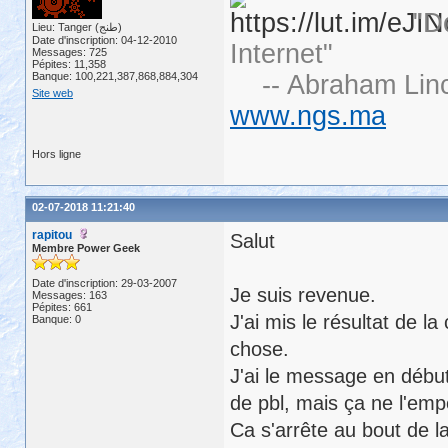
"D
Lieu: Tanger (طنج)
Date d'inscription: 04-12-2010
Internet"
Messages: 725
Pépites: 11,358
Banque: 100,221,387,868,884,304
-- Abraham Linc
Site web
www.ngs.ma
Hors ligne
02-07-2018 11:21:40
rapitou
Salut
Membre Power Geek
Date d'inscription: 29-03-2007
Je suis revenue.
Messages: 163
Pépites: 661
J'ai mis le résultat de l
Banque: 0
chose.
J'ai le message en début
de pbl, mais ça ne l'emp
Ca s'arrête au bout de la