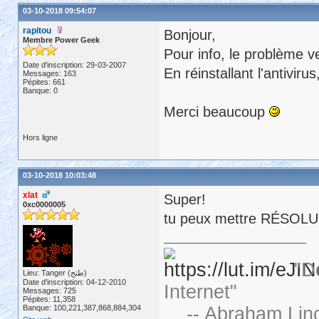
03-10-2018 09:54:07
rapitou
Bonjour,
Membre Power Geek
Pour info, le problème ven
Date d'inscription: 29-03-2007
En réinstallant l'antivir
Messages: 163
Pépites: 661
Banque: 0
Merci beaucoup
Hors ligne
03-10-2018 10:03:48
xlat
Super!
0xc0000005
tu peux mettre RÉSOLU da
"D
Lieu: Tanger (طنج)
Date d'inscription: 04-12-2010
Internet"
Messages: 725
Pépites: 11,358
Banque: 100,221,387,868,884,304
-- Abraham Linc