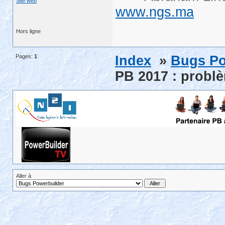
Site web
www.ngs.ma
Hors ligne
Pages:
1
Index
»
Bugs Po
PB 2017 : problè
Aller à