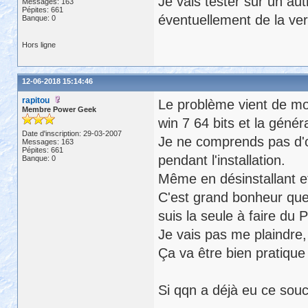
Je vais tester sur un aut
Messages: 163
Pépites: 661
éventuellement de la vers
Banque: 0
Hors ligne
12-06-2018 15:14:46
rapitou
Le problème vient de mon
Membre Power Geek
win 7 64 bits et la généra
Date d'inscription: 29-03-2007
Je ne comprends pas d'où
Messages: 163
Pépites: 661
pendant l'installation.
Banque: 0
Même en désinstallant et 
C'est grand bonheur que 
suis la seule à faire du 
Je vais pas me plaindre, 
Ça va être bien pratique 
Si qqn a déjà eu ce souci