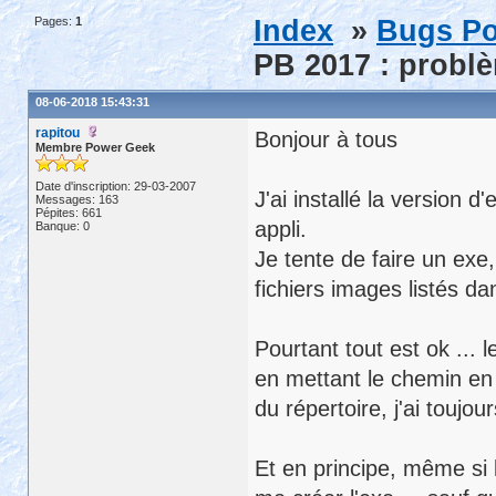
Pages:
1
Index
»
Bugs Po
PB 2017 : problè
08-06-2018 15:43:31
rapitou
Bonjour à tous
Membre Power Geek
Date d'inscription: 29-03-2007
J'ai installé la version
Messages: 163
Pépites: 661
appli.
Banque: 0
Je tente de faire un exe,
fichiers images listés da
Pourtant tout est ok ...
en mettant le chemin en
du répertoire, j'ai toujo
Et en principe, même si