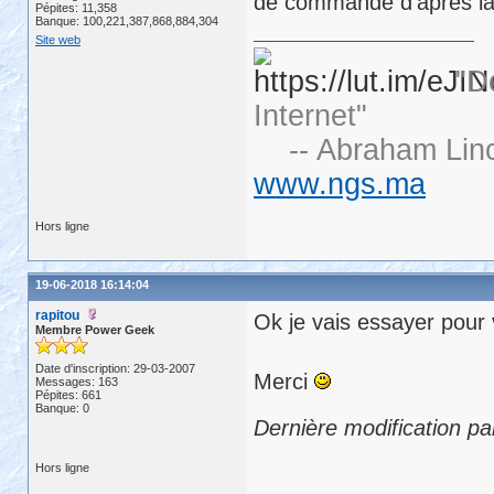
de commande d'après la
Pépites: 11,358
Banque: 100,221,387,868,884,304
Site web
"D
Internet"
-- Abraham Linc
www.ngs.ma
Hors ligne
19-06-2018 16:14:04
rapitou
Ok je vais essayer pour v
Membre Power Geek
Date d'inscription: 29-03-2007
Merci
Messages: 163
Pépites: 661
Banque: 0
Dernière modification pa
Hors ligne