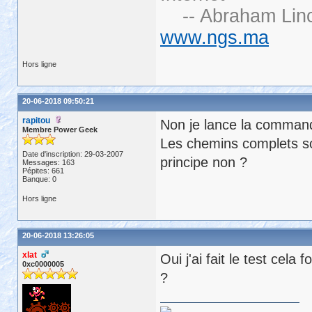
-- Abraham Linc
www.ngs.ma
Hors ligne
20-06-2018 09:50:21
rapitou
Non je lance la commande
Membre Power Geek
Les chemins complets so
Date d'inscription: 29-03-2007
principe non ?
Messages: 163
Pépites: 661
Banque: 0
Hors ligne
20-06-2018 13:26:05
xlat
Oui j'ai fait le test cela
0xc0000005
?