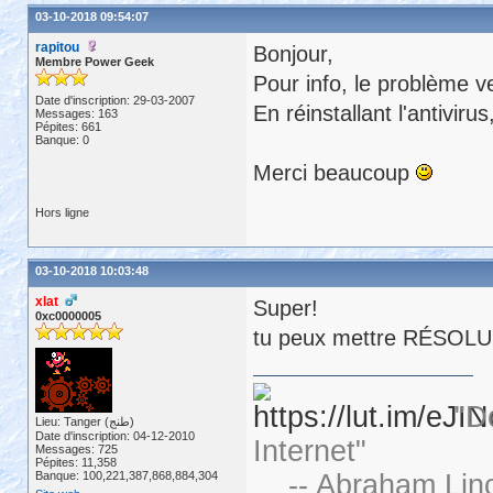
03-10-2018 09:54:07
rapitou
Bonjour,
Membre Power Geek
Pour info, le problème ven
Date d'inscription: 29-03-2007
En réinstallant l'antivir
Messages: 163
Pépites: 661
Banque: 0
Merci beaucoup
Hors ligne
03-10-2018 10:03:48
xlat
Super!
0xc0000005
tu peux mettre RÉSOLU da
"D
Lieu: Tanger (طنج)
Date d'inscription: 04-12-2010
Internet"
Messages: 725
Pépites: 11,358
Banque: 100,221,387,868,884,304
-- Abraham Linc