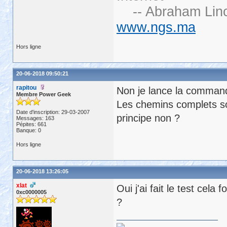
-- Abraham Linc
www.ngs.ma
Hors ligne
20-06-2018 09:50:21
rapitou
Non je lance la commande
Membre Power Geek
Les chemins complets so
Date d'inscription: 29-03-2007
principe non ?
Messages: 163
Pépites: 661
Banque: 0
Hors ligne
20-06-2018 13:26:05
xlat
Oui j'ai fait le test cela
0xc0000005
?