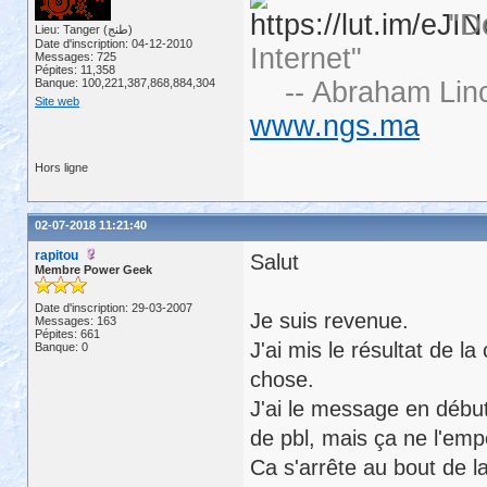
"D
Lieu: Tanger (طنج)
Date d'inscription: 04-12-2010
Internet"
Messages: 725
Pépites: 11,358
Banque: 100,221,387,868,884,304
-- Abraham Linc
Site web
www.ngs.ma
Hors ligne
02-07-2018 11:21:40
rapitou
Salut
Membre Power Geek
Date d'inscription: 29-03-2007
Je suis revenue.
Messages: 163
Pépites: 661
J'ai mis le résultat de l
Banque: 0
chose.
J'ai le message en début
de pbl, mais ça ne l'emp
Ca s'arrête au bout de la