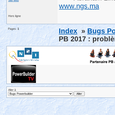
Site web
www.ngs.ma
Hors ligne
Pages:
1
Index
»
Bugs Po
PB 2017 : problè
Aller à