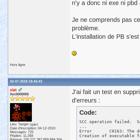
n'y a donc ni exe ni pbd
Je ne comprends pas ce q
problème.
L'installation de PB s'es
Hors ligne
02-07-2018 19:42:43
xlat
J'ai fait un test en sup
0xc0000005
d'erreurs :
Code:
SCC operation failed.  S
Lieu: Tanger (طنج)
...

Date d'inscription: 04-12-2010
Error       C0163: The d
Messages: 725
Pépites: 11,358
Banque: 100,221,387,868,884,304