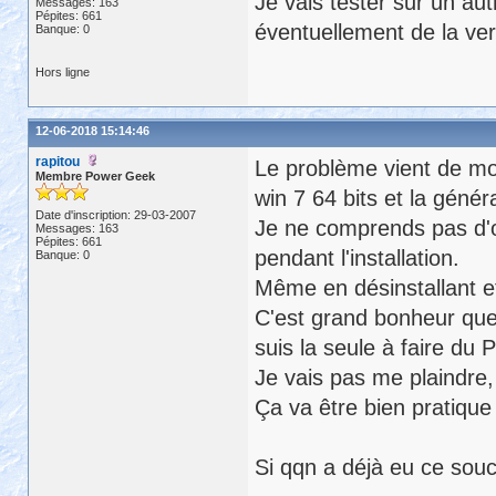
Je vais tester sur un aut
Messages: 163
Pépites: 661
éventuellement de la vers
Banque: 0
Hors ligne
12-06-2018 15:14:46
rapitou
Le problème vient de mon
Membre Power Geek
win 7 64 bits et la généra
Date d'inscription: 29-03-2007
Je ne comprends pas d'où
Messages: 163
Pépites: 661
pendant l'installation.
Banque: 0
Même en désinstallant et 
C'est grand bonheur que 
suis la seule à faire du 
Je vais pas me plaindre, 
Ça va être bien pratique 
Si qqn a déjà eu ce souci