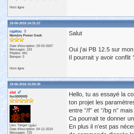
Hors ligne
19-06-2018 14:31:27
rapitou
Salut
Membre Power Geek
Date d'inscription: 29-03-2007
Oui j'ai PB 12.5 sur mon
Messages: 163
Pépites: 661
Il pourrait y avoir conflit 
Banque: 0
Hors ligne
19-06-2018 15:50:30
xlat
Hello, tu as essayé la 
0xc0000005
ton projet les paramètre
entre "/f" et "/bg n" mais
Ca pourrait te donner un
Lieu: Tanger (طنج)
En plus il n'est pas néces
Date d'inscription: 04-12-2010
Messages: 725