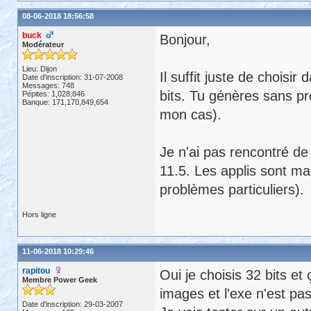
08-06-2018 18:56:58
buck
Bonjour,
Modérateur
Lieu: Dijon
Il suffit juste de choisi
Date d'inscription: 31-07-2008
Messages: 748
bits. Tu génères sans pr
Pépites: 1,028,846
Banque: 171,170,849,654
mon cas).
Je n'ai pas rencontré de 
11.5. Les applis sont m
problèmes particuliers).
Hors ligne
11-06-2018 10:29:46
rapitou
Oui je choisis 32 bits et
Membre Power Geek
images et l'exe n'est pas
Date d'inscription: 29-03-2007