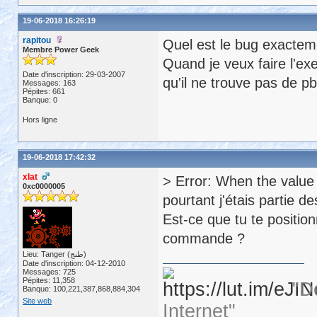
19-06-2018 16:26:19
rapitou
Quel est le bug exactem
Membre Power Geek
Quand je veux faire l'ex
Date d'inscription: 29-03-2007
qu'il ne trouve pas de pb
Messages: 163
Pépites: 661
Banque: 0
Hors ligne
19-06-2018 17:42:32
xlat
> Error: When the value 
0xc0000005
pourtant j'étais partie d
Est-ce que tu te positio
commande ?
Lieu: Tanger (طنج)
Date d'inscription: 04-12-2010
Messages: 725
Pépites: 11,358
"D
Banque: 100,221,387,868,884,304
Site web
Internet"