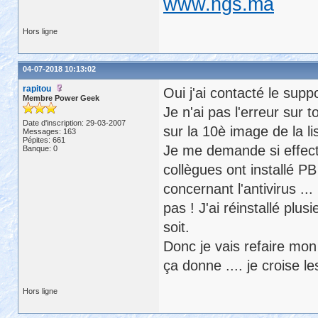
www.ngs.ma
Hors ligne
04-07-2018 10:13:02
rapitou
Oui j'ai contacté le supp
Membre Power Geek
Je n'ai pas l'erreur sur t
Date d'inscription: 29-03-2007
sur la 10è image de la li
Messages: 163
Pépites: 661
Je me demande si effecti
Banque: 0
collègues ont installé P
concernant l'antivirus ... 
pas ! J'ai réinstallé plu
soit.
Donc je vais refaire mon i
ça donne .... je croise l
Hors ligne