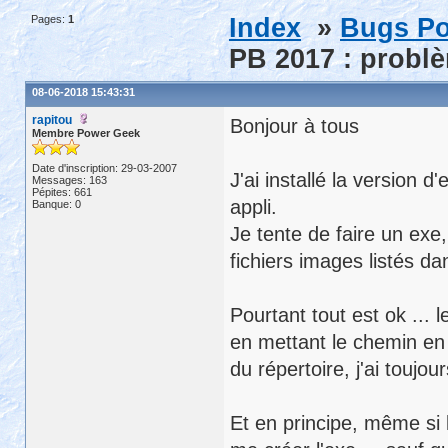
Pages:
1
Index
»
Bugs Po
PB 2017 : problè
08-06-2018 15:43:31
rapitou
Bonjour à tous
Membre Power Geek
Date d'inscription: 29-03-2007
J'ai installé la version
Messages: 163
Pépites: 661
appli.
Banque: 0
Je tente de faire un exe,
fichiers images listés da
Pourtant tout est ok ...
en mettant le chemin en
du répertoire, j'ai toujo
Et en principe, même si