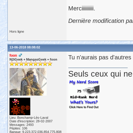
Merciiiiiiiiii.
Dernière modification pa
Hors ligne
13-06-2018 08:08:02
foon
Tu n'aurais pas d'autres
N2iGeek + MangasGeek = foon
Seuls ceux qui ne 
Lieu: Bonchamp-Lès-Laval
Date d'inscription: 28-02-2007
Messages: 2493
Pépites: 106
Banque: 9,223,372,036,854,775,808