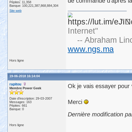
de commande d'après la
Pépites: 11,358
Banque: 100,221,387,868,884,304
Site web
"D
Internet"
-- Abraham Linc
www.ngs.ma
Hors ligne
19-06-2018 16:14:04
rapitou
Ok je vais essayer pour v
Membre Power Geek
Date d'inscription: 29-03-2007
Merci
Messages: 163
Pépites: 661
Banque: 0
Dernière modification pa
Hors ligne