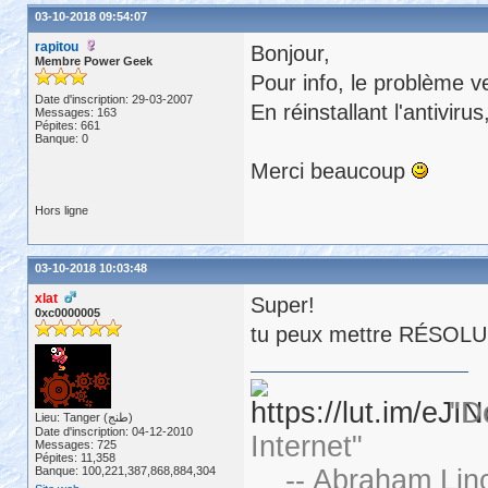
03-10-2018 09:54:07
rapitou
Bonjour,
Membre Power Geek
Pour info, le problème ven
Date d'inscription: 29-03-2007
En réinstallant l'antivir
Messages: 163
Pépites: 661
Banque: 0
Merci beaucoup
Hors ligne
03-10-2018 10:03:48
xlat
Super!
0xc0000005
tu peux mettre RÉSOLU da
"D
Lieu: Tanger (طنج)
Date d'inscription: 04-12-2010
Internet"
Messages: 725
Pépites: 11,358
Banque: 100,221,387,868,884,304
-- Abraham Linc