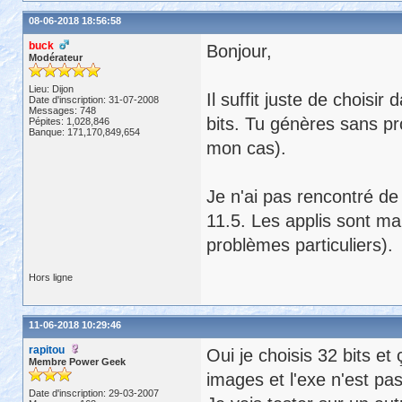
08-06-2018 18:56:58
buck
Bonjour,
Modérateur
Lieu: Dijon
Il suffit juste de choisi
Date d'inscription: 31-07-2008
Messages: 748
bits. Tu génères sans pr
Pépites: 1,028,846
Banque: 171,170,849,654
mon cas).
Je n'ai pas rencontré de 
11.5. Les applis sont m
problèmes particuliers).
Hors ligne
11-06-2018 10:29:46
rapitou
Oui je choisis 32 bits et
Membre Power Geek
images et l'exe n'est pas
Date d'inscription: 29-03-2007