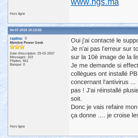
www.ngs.ma
Hors ligne
04-07-2018 10:13:02
rapitou
Oui j'ai contacté le supp
Membre Power Geek
Je n'ai pas l'erreur sur t
Date d'inscription: 29-03-2007
sur la 10è image de la li
Messages: 163
Pépites: 661
Je me demande si effecti
Banque: 0
collègues ont installé P
concernant l'antivirus ... 
pas ! J'ai réinstallé plu
soit.
Donc je vais refaire mon i
ça donne .... je croise l
Hors ligne