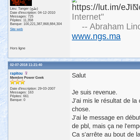
"D
Lieu: Tanger (طنج)
Date d'inscription: 04-12-2010
Internet"
Messages: 725
Pépites: 11,358
Banque: 100,221,387,868,884,304
-- Abraham Linc
Site web
www.ngs.ma
Hors ligne
02-07-2018 11:21:40
rapitou
Salut
Membre Power Geek
Date d'inscription: 29-03-2007
Je suis revenue.
Messages: 163
Pépites: 661
J'ai mis le résultat de l
Banque: 0
chose.
J'ai le message en début
de pbl, mais ça ne l'emp
Ca s'arrête au bout de la