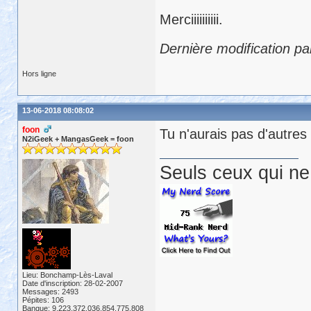
Merciiiiiiiiii.
Dernière modification pa
Hors ligne
13-06-2018 08:08:02
foon
Tu n'aurais pas d'autres
N2iGeek + MangasGeek = foon
Seuls ceux qui ne 
Lieu: Bonchamp-Lès-Laval
Date d'inscription: 28-02-2007
Messages: 2493
Pépites: 106
Banque: 9,223,372,036,854,775,808