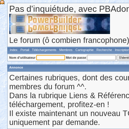
Pas d'inquiétude, avec PBAdonf
Le forum (ô combien francophone) 
Index
Portail
Téléchargements
Membres
Cartographie
Recherche
Inscriptio
Nom d'utilisateur
Mot de passe
Annonce
Certaines rubriques, dont des cour
membres du forum ^^.
Dans la rubrique Liens & Référen
téléchargement, profitez-en !
Il existe maintenant un nouveau 
uniquement par demande.