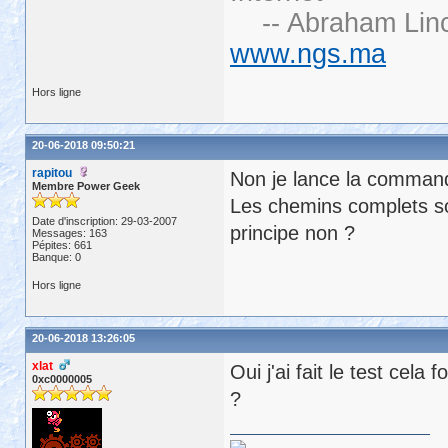
-- Abraham Linc
www.ngs.ma
Hors ligne
20-06-2018 09:50:21
rapitou
Non je lance la commande
Membre Power Geek
Les chemins complets so
Date d'inscription: 29-03-2007
principe non ?
Messages: 163
Pépites: 661
Banque: 0
Hors ligne
20-06-2018 13:26:05
xlat
Oui j'ai fait le test cela
0xc0000005
?