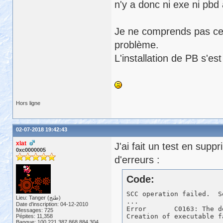
n'y a donc ni exe ni pbd
Je ne comprends pas ce q
problème.
L'installation de PB s'es
Hors ligne
02-07-2018 19:42:43
xlat
J'ai fait un test en sup
0xc0000005
d'erreurs :
Code:
SCC operation failed.  S
Lieu: Tanger (طنج)
...

Date d'inscription: 04-12-2010
Error       C0163: The d
Messages: 725
Pépites: 11,358
Banque: 100,221,387,868,884,304