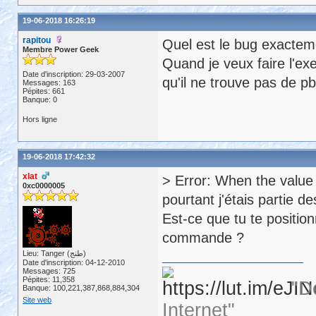
19-06-2018 16:26:19
rapitou
Quel est le bug exactem
Membre Power Geek
Quand je veux faire l'ex
Date d'inscription: 29-03-2007
qu'il ne trouve pas de pb
Messages: 163
Pépites: 661
Banque: 0
Hors ligne
19-06-2018 17:42:32
xlat
> Error: When the value 
0xc0000005
pourtant j'étais partie d
Est-ce que tu te positio
commande ?
Lieu: Tanger (طنج)
Date d'inscription: 04-12-2010
Messages: 725
Pépites: 11,358
"D
Banque: 100,221,387,868,884,304
Site web
Internet"