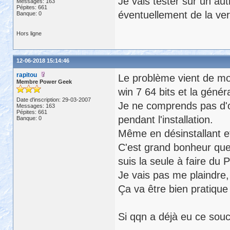
Je vais tester sur un aut
Messages: 163
Pépites: 661
éventuellement de la vers
Banque: 0
Hors ligne
12-06-2018 15:14:46
rapitou
Le problème vient de mon
Membre Power Geek
win 7 64 bits et la généra
Date d'inscription: 29-03-2007
Je ne comprends pas d'où
Messages: 163
Pépites: 661
pendant l'installation.
Banque: 0
Même en désinstallant et 
C'est grand bonheur que 
suis la seule à faire du 
Je vais pas me plaindre, 
Ça va être bien pratique 
Si qqn a déjà eu ce souci