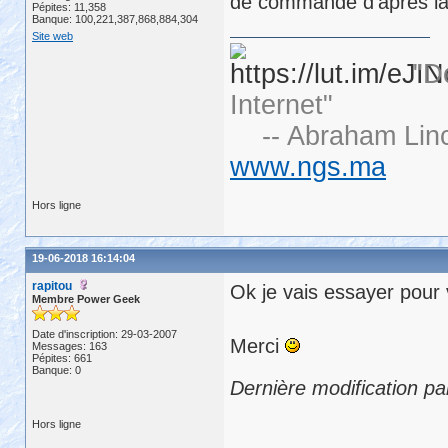
de commande d'après la
Pépites: 11,358
Banque: 100,221,387,868,884,304
Site web
"D
Internet"
-- Abraham Linc
www.ngs.ma
Hors ligne
19-06-2018 16:14:04
rapitou
Ok je vais essayer pour v
Membre Power Geek
Date d'inscription: 29-03-2007
Merci
Messages: 163
Pépites: 661
Banque: 0
Dernière modification pa
Hors ligne