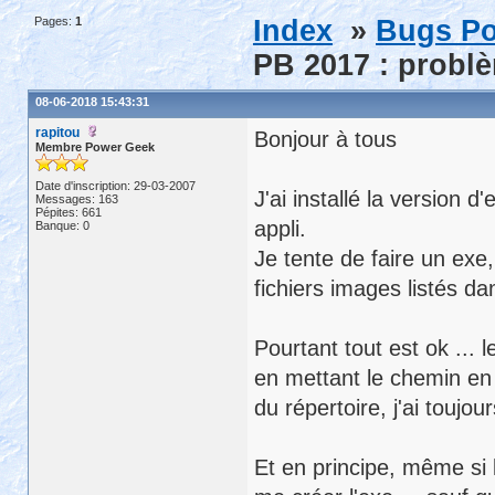
Pages:
1
Index
»
Bugs Po
PB 2017 : problè
08-06-2018 15:43:31
rapitou
Bonjour à tous
Membre Power Geek
Date d'inscription: 29-03-2007
J'ai installé la version
Messages: 163
Pépites: 661
appli.
Banque: 0
Je tente de faire un exe,
fichiers images listés da
Pourtant tout est ok ...
en mettant le chemin en
du répertoire, j'ai toujo
Et en principe, même si