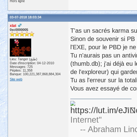
Hors ligne
03-07-2018 18:03:34
xlat
T'as un sacrés karma su
0xc0000005
Sinon de souvenir si PB
l'EXE, pour le PBD je ne 
Tu n'aurais pas un anti
Lieu: Tanger (طنج)
(thumb.db); j'ai déjà eu 
Date d'inscription: 04-12-2010
Messages: 725
Pépites: 11,358
de l'exploreur) qui garde
Banque: 100,221,387,868,884,304
Tu as l'erreur sur la tota
Site web
Vous avez essayé de con
"D
Internet"
-- Abraham Linc