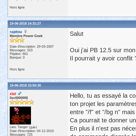
Hors ligne
19-06-2018 14:31:27
rapitou
Salut
Membre Power Geek
Date d'inscription: 29-03-2007
Oui j'ai PB 12.5 sur mon
Messages: 163
Pépites: 661
Il pourrait y avoir conflit 
Banque: 0
Hors ligne
19-06-2018 15:50:30
xlat
Hello, tu as essayé la 
0xc0000005
ton projet les paramètre
entre "/f" et "/bg n" mais
Ca pourrait te donner un
Lieu: Tanger (طنج)
En plus il n'est pas néces
Date d'inscription: 04-12-2010
Messages: 725