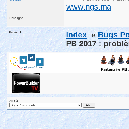
Site web
www.ngs.ma
Hors ligne
Pages:
1
Index
»
Bugs Po
PB 2017 : problè
Aller à