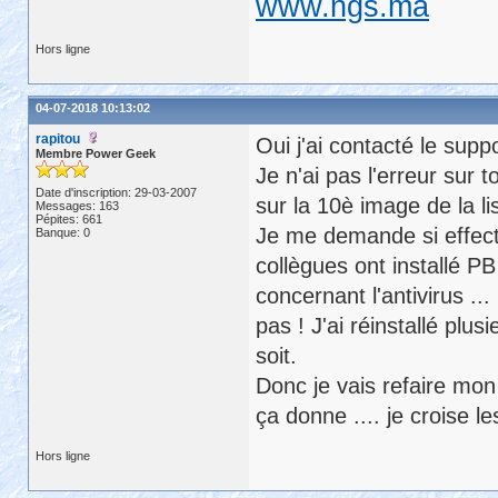
www.ngs.ma
Hors ligne
04-07-2018 10:13:02
rapitou
Oui j'ai contacté le supp
Membre Power Geek
Je n'ai pas l'erreur sur t
Date d'inscription: 29-03-2007
sur la 10è image de la li
Messages: 163
Pépites: 661
Je me demande si effecti
Banque: 0
collègues ont installé P
concernant l'antivirus ... 
pas ! J'ai réinstallé plu
soit.
Donc je vais refaire mon i
ça donne .... je croise l
Hors ligne