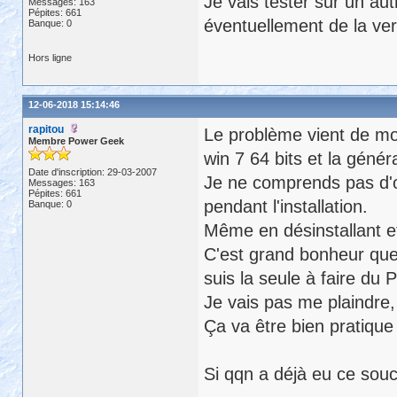
Je vais tester sur un aut
Messages: 163
Pépites: 661
éventuellement de la vers
Banque: 0
Hors ligne
12-06-2018 15:14:46
rapitou
Le problème vient de mon
Membre Power Geek
win 7 64 bits et la généra
Date d'inscription: 29-03-2007
Je ne comprends pas d'où
Messages: 163
Pépites: 661
pendant l'installation.
Banque: 0
Même en désinstallant et 
C'est grand bonheur que 
suis la seule à faire du 
Je vais pas me plaindre, 
Ça va être bien pratique 
Si qqn a déjà eu ce souci