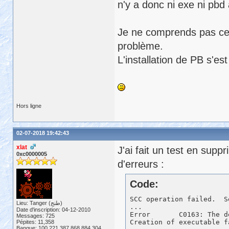
n'y a donc ni exe ni pbd
Je ne comprends pas ce q
problème.
L'installation de PB s'es
Hors ligne
02-07-2018 19:42:43
xlat
J'ai fait un test en sup
0xc0000005
d'erreurs :
Code:
SCC operation failed.  S
Lieu: Tanger (طنج)
...

Date d'inscription: 04-12-2010
Error       C0163: The d
Messages: 725
Pépites: 11,358
Banque: 100,221,387,868,884,304