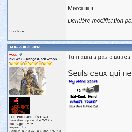
Merciiiiiiiiii.
Dernière modification pa
Hors ligne
13-06-2018 08:08:02
foon
Tu n'aurais pas d'autres
N2iGeek + MangasGeek = foon
Seuls ceux qui ne 
Lieu: Bonchamp-Lès-Laval
Date d'inscription: 28-02-2007
Messages: 2493
Pépites: 106
Banque: 9,223,372,036,854,775,808