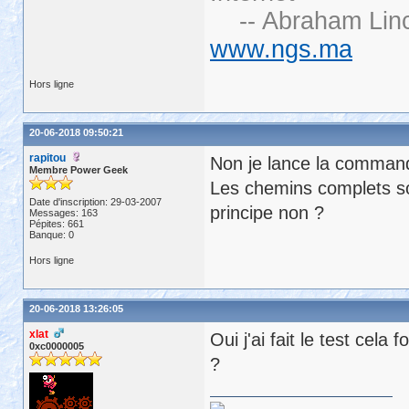
-- Abraham Linc
www.ngs.ma
Hors ligne
20-06-2018 09:50:21
rapitou
Non je lance la commande
Membre Power Geek
Les chemins complets so
Date d'inscription: 29-03-2007
principe non ?
Messages: 163
Pépites: 661
Banque: 0
Hors ligne
20-06-2018 13:26:05
xlat
Oui j'ai fait le test cela
0xc0000005
?