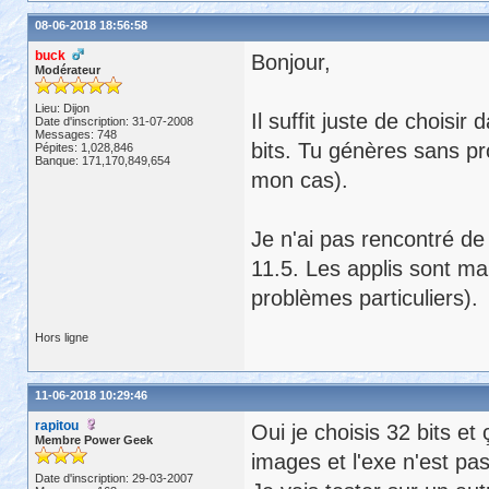
08-06-2018 18:56:58
buck
Bonjour,
Modérateur
Lieu: Dijon
Il suffit juste de choisi
Date d'inscription: 31-07-2008
Messages: 748
bits. Tu génères sans pr
Pépites: 1,028,846
Banque: 171,170,849,654
mon cas).
Je n'ai pas rencontré de 
11.5. Les applis sont m
problèmes particuliers).
Hors ligne
11-06-2018 10:29:46
rapitou
Oui je choisis 32 bits et
Membre Power Geek
images et l'exe n'est pas
Date d'inscription: 29-03-2007