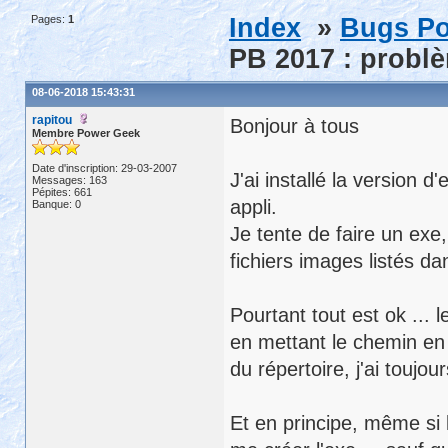
Pages:
1
Index
»
Bugs Po
PB 2017 : problè
08-06-2018 15:43:31
rapitou
Bonjour à tous
Membre Power Geek
Date d'inscription: 29-03-2007
J'ai installé la version
Messages: 163
Pépites: 661
appli.
Banque: 0
Je tente de faire un exe,
fichiers images listés da
Pourtant tout est ok ...
en mettant le chemin en
du répertoire, j'ai toujo
Et en principe, même si