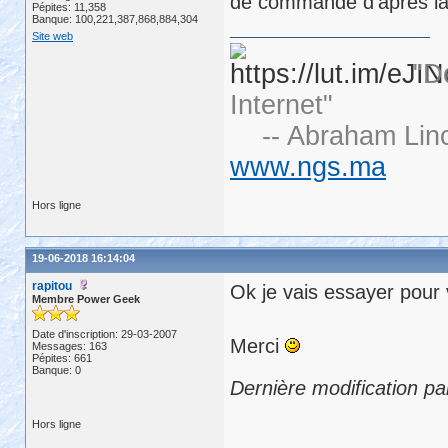
de commande d'après la
Pépites: 11,358
Banque: 100,221,387,868,884,304
Site web
"D
Internet"
-- Abraham Linc
www.ngs.ma
Hors ligne
19-06-2018 16:14:04
rapitou
Ok je vais essayer pour v
Membre Power Geek
Date d'inscription: 29-03-2007
Merci
Messages: 163
Pépites: 661
Banque: 0
Dernière modification pa
Hors ligne