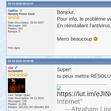
03-10-2018 09:54:07
rapitou
Bonjour,
Membre Power Geek
Pour info, le problème ven
Date d'inscription: 29-03-2007
En réinstallant l'antivir
Messages: 163
Pépites: 661
Banque: 0
Merci beaucoup
Hors ligne
03-10-2018 10:03:48
xlat
Super!
0xc0000005
tu peux mettre RÉSOLU da
"D
Lieu: Tanger (طنج)
Date d'inscription: 04-12-2010
Internet"
Messages: 725
Pépites: 11,358
Banque: 100,221,387,868,884,304
-- Abraham Linc