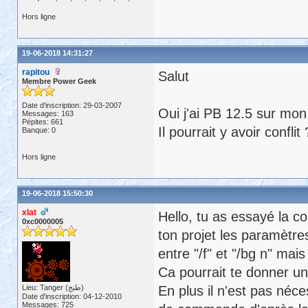
Hors ligne
19-06-2018 14:31:27
rapitou
Salut
Membre Power Geek
Date d'inscription: 29-03-2007
Oui j'ai PB 12.5 sur mon
Messages: 163
Pépites: 661
Il pourrait y avoir conflit 
Banque: 0
Hors ligne
19-06-2018 15:50:30
xlat
Hello, tu as essayé la 
0xc0000005
ton projet les paramètre
entre "/f" et "/bg n" mais
Ca pourrait te donner un
Lieu: Tanger (طنج)
En plus il n'est pas néces
Date d'inscription: 04-12-2010
Messages: 725