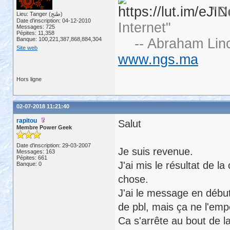
"D
Lieu: Tanger (طنج)
Date d'inscription: 04-12-2010
Internet"
Messages: 725
Pépites: 11,358
Banque: 100,221,387,868,884,304
-- Abraham Linc
Site web
www.ngs.ma
Hors ligne
02-07-2018 11:21:40
rapitou
Salut
Membre Power Geek
Date d'inscription: 29-03-2007
Je suis revenue.
Messages: 163
Pépites: 661
J'ai mis le résultat de l
Banque: 0
chose.
J'ai le message en début
de pbl, mais ça ne l'emp
Ca s'arrête au bout de la