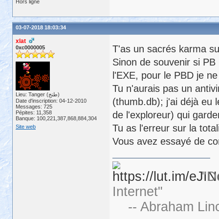
Hors ligne
03-07-2018 18:03:34
xlat
T'as un sacrés karma su
0xc0000005
Sinon de souvenir si PB
l'EXE, pour le PBD je ne 
Tu n'aurais pas un anti
Lieu: Tanger (طنج)
(thumb.db); j'ai déjà eu 
Date d'inscription: 04-12-2010
Messages: 725
Pépites: 11,358
de l'exploreur) qui garde
Banque: 100,221,387,868,884,304
Tu as l'erreur sur la tota
Site web
Vous avez essayé de con
"D
Internet"
-- Abraham Linc