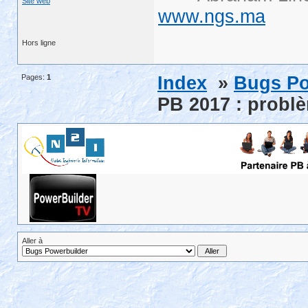
Site web
www.ngs.ma
Hors ligne
Pages:
1
Index
»
Bugs Po
PB 2017 : problè
Aller à