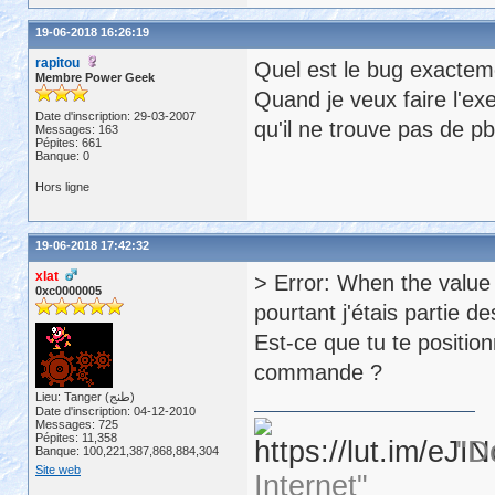
19-06-2018 16:26:19
rapitou
Quel est le bug exactem
Membre Power Geek
Quand je veux faire l'ex
Date d'inscription: 29-03-2007
qu'il ne trouve pas de pb
Messages: 163
Pépites: 661
Banque: 0
Hors ligne
19-06-2018 17:42:32
xlat
> Error: When the value 
0xc0000005
pourtant j'étais partie d
Est-ce que tu te positio
commande ?
Lieu: Tanger (طنج)
Date d'inscription: 04-12-2010
Messages: 725
Pépites: 11,358
"D
Banque: 100,221,387,868,884,304
Site web
Internet"