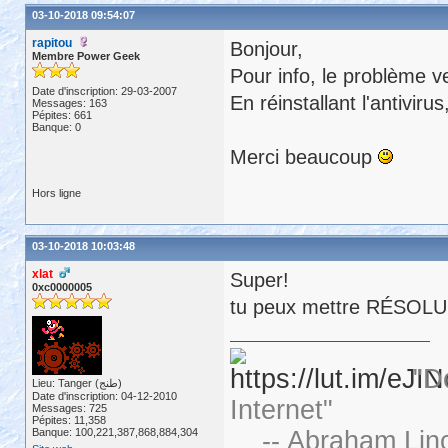
03-10-2018 09:54:07
rapitou
Bonjour,
Membre Power Geek
Pour info, le problème ven
Date d'inscription: 29-03-2007
En réinstallant l'antivir
Messages: 163
Pépites: 661
Banque: 0
Merci beaucoup
Hors ligne
03-10-2018 10:03:48
xlat
Super!
0xc0000005
tu peux mettre RÉSOLU da
"D
Lieu: Tanger (طنج)
Date d'inscription: 04-12-2010
Internet"
Messages: 725
Pépites: 11,358
Banque: 100,221,387,868,884,304
-- Abraham Linc