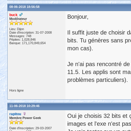
08-06-2018 18:56:58
buck
Bonjour,
Modérateur
Lieu: Dijon
Il suffit juste de choisi
Date d'inscription: 31-07-2008
Messages: 748
bits. Tu génères sans pr
Pépites: 1,028,846
Banque: 171,170,849,654
mon cas).
Je n'ai pas rencontré de 
11.5. Les applis sont m
problèmes particuliers).
Hors ligne
11-06-2018 10:29:46
rapitou
Oui je choisis 32 bits et
Membre Power Geek
images et l'exe n'est pas
Date d'inscription: 29-03-2007