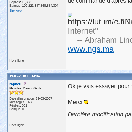
de commande d'après la
Pépites: 11,358
Banque: 100,221,387,868,884,304
Site web
"D
Internet"
-- Abraham Linc
www.ngs.ma
Hors ligne
19-06-2018 16:14:04
rapitou
Ok je vais essayer pour v
Membre Power Geek
Date d'inscription: 29-03-2007
Merci
Messages: 163
Pépites: 661
Banque: 0
Dernière modification pa
Hors ligne