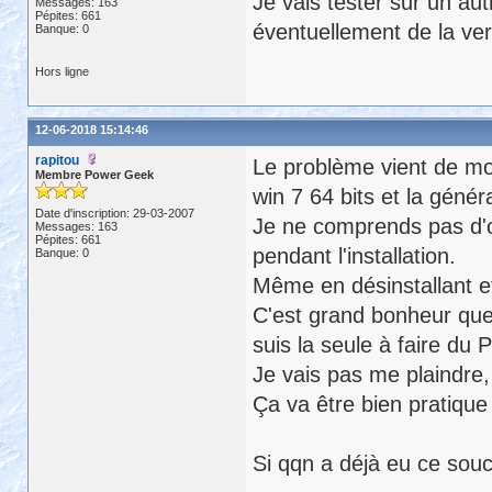
Je vais tester sur un aut
Messages: 163
Pépites: 661
éventuellement de la vers
Banque: 0
Hors ligne
12-06-2018 15:14:46
rapitou
Le problème vient de mon
Membre Power Geek
win 7 64 bits et la généra
Date d'inscription: 29-03-2007
Je ne comprends pas d'où
Messages: 163
Pépites: 661
pendant l'installation.
Banque: 0
Même en désinstallant et 
C'est grand bonheur que 
suis la seule à faire du 
Je vais pas me plaindre, 
Ça va être bien pratique 
Si qqn a déjà eu ce souci