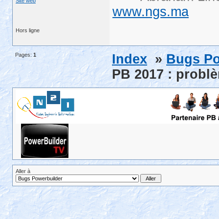
Site web
www.ngs.ma
Hors ligne
Pages:
1
Index
»
Bugs Po
PB 2017 : problè
Aller à