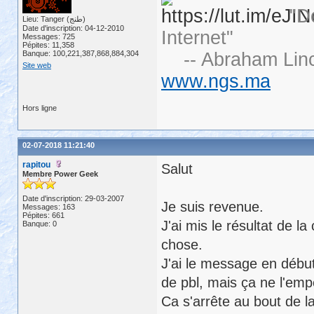
"D
Lieu: Tanger (طنج)
Date d'inscription: 04-12-2010
Internet"
Messages: 725
Pépites: 11,358
Banque: 100,221,387,868,884,304
-- Abraham Linc
Site web
www.ngs.ma
Hors ligne
02-07-2018 11:21:40
rapitou
Salut
Membre Power Geek
Date d'inscription: 29-03-2007
Je suis revenue.
Messages: 163
Pépites: 661
J'ai mis le résultat de l
Banque: 0
chose.
J'ai le message en début
de pbl, mais ça ne l'emp
Ca s'arrête au bout de la