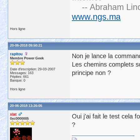
-- Abraham Linc
www.ngs.ma
Hors ligne
20-06-2018 09:50:21
rapitou
Non je lance la commande
Membre Power Geek
Les chemins complets so
Date d'inscription: 29-03-2007
principe non ?
Messages: 163
Pépites: 661
Banque: 0
Hors ligne
20-06-2018 13:26:05
xlat
Oui j'ai fait le test cela
0xc0000005
?