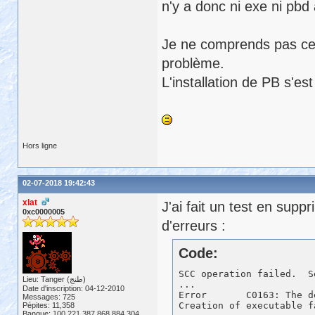
n'y a donc ni exe ni pbd
Je ne comprends pas ce q
problème.
L'installation de PB s'es
Hors ligne
02-07-2018 19:42:43
xlat
J'ai fait un test en sup
0xc0000005
d'erreurs :
Code:
SCC operation failed.  S
Lieu: Tanger (طنج)
...

Date d'inscription: 04-12-2010
Error       C0163: The d
Messages: 725
Pépites: 11,358
Banque: 100,221,387,868,884,304