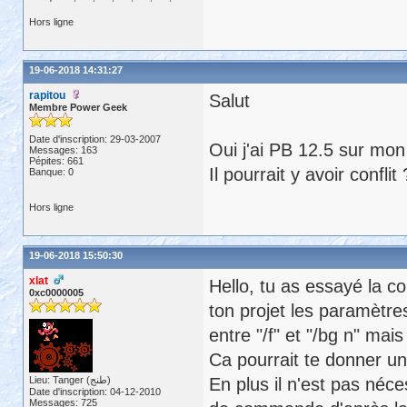
Hors ligne
19-06-2018 14:31:27
rapitou
Salut
Membre Power Geek
Date d'inscription: 29-03-2007
Oui j'ai PB 12.5 sur mon
Messages: 163
Pépites: 661
Il pourrait y avoir conflit 
Banque: 0
Hors ligne
19-06-2018 15:50:30
xlat
Hello, tu as essayé la 
0xc0000005
ton projet les paramètre
entre "/f" et "/bg n" mais
Ca pourrait te donner un
Lieu: Tanger (طنج)
En plus il n'est pas néces
Date d'inscription: 04-12-2010
Messages: 725