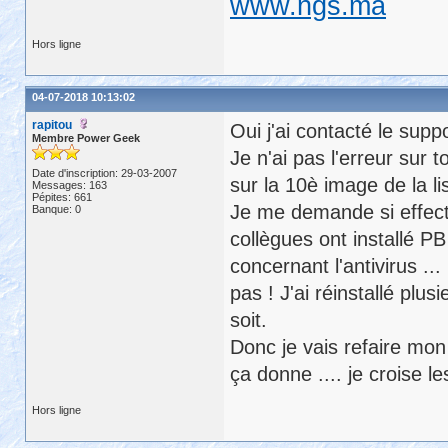
www.ngs.ma
Hors ligne
04-07-2018 10:13:02
rapitou
Oui j'ai contacté le supp
Membre Power Geek
Je n'ai pas l'erreur sur t
Date d'inscription: 29-03-2007
sur la 10è image de la li
Messages: 163
Pépites: 661
Je me demande si effecti
Banque: 0
collègues ont installé P
concernant l'antivirus ... 
pas ! J'ai réinstallé plu
soit.
Donc je vais refaire mon i
ça donne .... je croise l
Hors ligne