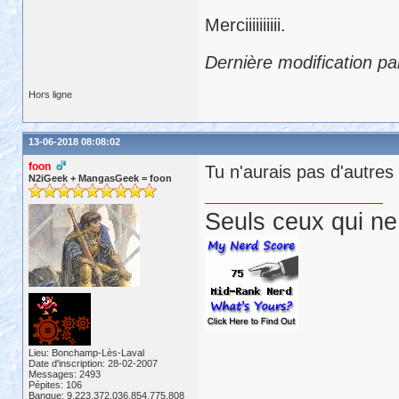
Merciiiiiiiiii.
Dernière modification pa
Hors ligne
13-06-2018 08:08:02
foon
Tu n'aurais pas d'autres
N2iGeek + MangasGeek = foon
Seuls ceux qui ne 
Lieu: Bonchamp-Lès-Laval
Date d'inscription: 28-02-2007
Messages: 2493
Pépites: 106
Banque: 9,223,372,036,854,775,808