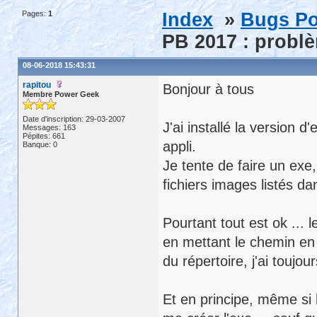
Pages:
1
Index
»
Bugs Po
PB 2017 : problè
08-06-2018 15:43:31
rapitou
Bonjour à tous
Membre Power Geek
Date d'inscription: 29-03-2007
J'ai installé la version
Messages: 163
Pépites: 661
appli.
Banque: 0
Je tente de faire un exe,
fichiers images listés da
Pourtant tout est ok ...
en mettant le chemin en
du répertoire, j'ai toujo
Et en principe, même si