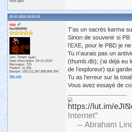
Hors ligne
03-07-2018 18:03:34
xlat
T'as un sacrés karma su
0xc0000005
Sinon de souvenir si PB
l'EXE, pour le PBD je ne 
Tu n'aurais pas un anti
Lieu: Tanger (طنج)
(thumb.db); j'ai déjà eu 
Date d'inscription: 04-12-2010
Messages: 725
Pépites: 11,358
de l'exploreur) qui garde
Banque: 100,221,387,868,884,304
Tu as l'erreur sur la tota
Site web
Vous avez essayé de con
"D
Internet"
-- Abraham Linc