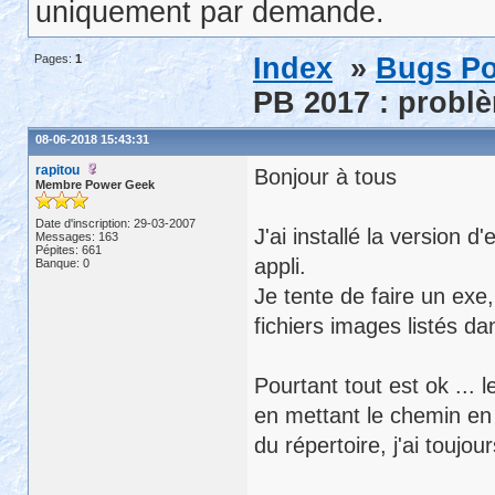
uniquement par demande.
Pages:
1
Index
»
Bugs Po
PB 2017 : problè
08-06-2018 15:43:31
rapitou
Bonjour à tous
Membre Power Geek
Date d'inscription: 29-03-2007
J'ai installé la version
Messages: 163
Pépites: 661
appli.
Banque: 0
Je tente de faire un exe,
fichiers images listés da
Pourtant tout est ok ...
en mettant le chemin en
du répertoire, j'ai toujo