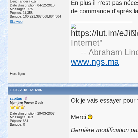
Lieu: Tanger (طنج)
En plus il n'est pas néces
Date d'inscription: 04-12-2010
Messages: 725
de commande d'après la
Pépites: 11,358
Banque: 100,221,387,868,884,304
Site web
"D
Internet"
-- Abraham Linc
www.ngs.ma
Hors ligne
19-06-2018 16:14:04
rapitou
Ok je vais essayer pour v
Membre Power Geek
Date d'inscription: 29-03-2007
Merci
Messages: 163
Pépites: 661
Banque: 0
Dernière modification pa