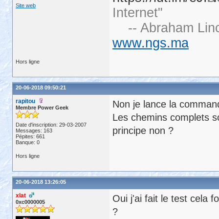
Site web
Internet"
-- Abraham Linc
www.ngs.ma
Hors ligne
20-06-2018 09:50:21
rapitou
Non je lance la commande
Membre Power Geek
Les chemins complets so
Date d'inscription: 29-03-2007
principe non ?
Messages: 163
Pépites: 661
Banque: 0
Hors ligne
20-06-2018 13:26:05
xlat
Oui j'ai fait le test cela
0xc0000005
?