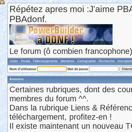
Répétez apres moi :J'aime PBA
PBAdonf.
Le forum (ô combien francophone) 
Index
Portail
Téléchargements
Membres
Cartographie
Recherche
Inscriptio
Nom d'utilisateur
Mot de passe
Annonce
Certaines rubriques, dont des cour
membres du forum ^^.
Dans la rubrique Liens & Référen
téléchargement, profitez-en !
Il existe maintenant un nouveau 