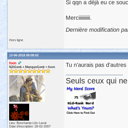
Si qqn a déjà eu ce souci
Merciiiiiiiiii.
Dernière modification pa
Hors ligne
13-06-2018 08:08:02
foon
Tu n'aurais pas d'autres
N2iGeek + MangasGeek = foon
Seuls ceux qui ne 
Lieu: Bonchamp-Lès-Laval
Date d'inscription: 28-02-2007