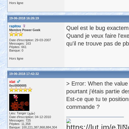
Hors ligne
19-06-2018 16:26:19
rapitou
Quel est le bug exactem
Membre Power Geek
Quand je veux faire l'ex
Date d'inscription: 29-03-2007
qu'il ne trouve pas de pb
Messages: 163
Pépites: 661
Banque: 0
Hors ligne
19-06-2018 17:42:32
xlat
> Error: When the value 
0xc0000005
pourtant j'étais partie d
Est-ce que tu te positio
commande ?
Lieu: Tanger (طنج)
Date d'inscription: 04-12-2010
Messages: 725
Pépites: 11,358
"D
Banque: 100,221,387,868,884,304