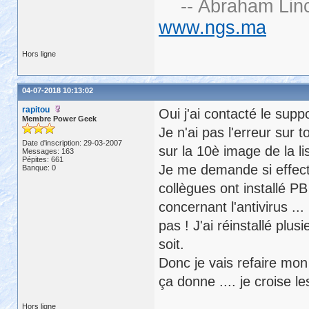
-- Abraham Linc
www.ngs.ma
Hors ligne
04-07-2018 10:13:02
rapitou
Oui j'ai contacté le supp
Membre Power Geek
Je n'ai pas l'erreur sur t
Date d'inscription: 29-03-2007
sur la 10è image de la li
Messages: 163
Pépites: 661
Je me demande si effecti
Banque: 0
collègues ont installé P
concernant l'antivirus ... 
pas ! J'ai réinstallé plu
soit.
Donc je vais refaire mon i
ça donne .... je croise l
Hors ligne