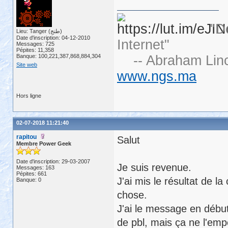
"D
Lieu: Tanger (طنج)
Date d'inscription: 04-12-2010
Internet"
Messages: 725
Pépites: 11,358
Banque: 100,221,387,868,884,304
-- Abraham Linc
Site web
www.ngs.ma
Hors ligne
02-07-2018 11:21:40
rapitou
Salut
Membre Power Geek
Date d'inscription: 29-03-2007
Je suis revenue.
Messages: 163
Pépites: 661
J'ai mis le résultat de l
Banque: 0
chose.
J'ai le message en début
de pbl, mais ça ne l'emp