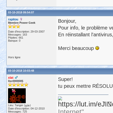
03-10-2018 09:54:07
rapitou
Bonjour,
Membre Power Geek
Pour info, le problème ven
Date d'inscription: 29-03-2007
En réinstallant l'antivir
Messages: 163
Pépites: 661
Banque: 0
Merci beaucoup
Hors ligne
03-10-2018 10:03:48
xlat
Super!
0xc0000005
tu peux mettre RÉSOLU da
"D
Lieu: Tanger (طنج)
Date d'inscription: 04-12-2010
Internet"
Messages: 725