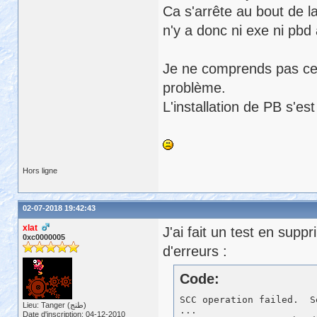
Ca s'arrête au bout de la
n'y a donc ni exe ni pbd
Je ne comprends pas ce q
problème.
L'installation de PB s'es
Hors ligne
02-07-2018 19:42:43
xlat
J'ai fait un test en sup
0xc0000005
d'erreurs :
Code:
SCC operation failed.  S
Lieu: Tanger (طنج)
...

Date d'inscription: 04-12-2010