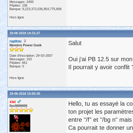
Messages: 2493
Pépites: 106
Banque: 9,223,372,036,854,775,808
Hors ligne
19-06-2018 14:31:27
rapitou
Salut
Membre Power Geek
Date d'inscription: 29-03-2007
Oui j'ai PB 12.5 sur mon
Messages: 163
Pépites: 661
Il pourrait y avoir conflit 
Banque: 0
Hors ligne
19-06-2018 15:50:30
xlat
Hello, tu as essayé la 
0xc0000005
ton projet les paramètre
entre "/f" et "/bg n" mais
Ca pourrait te donner un