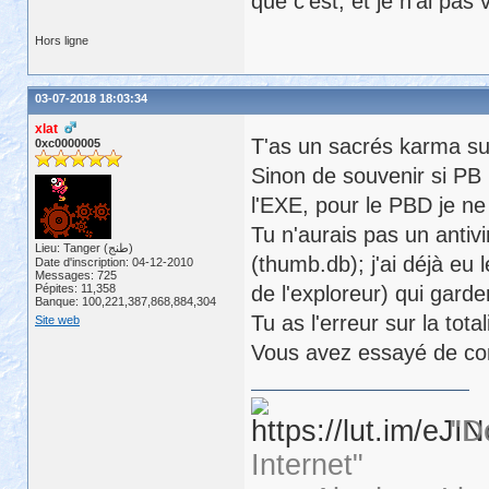
que c'est, et je n'ai pas
Hors ligne
03-07-2018 18:03:34
xlat
T'as un sacrés karma su
0xc0000005
Sinon de souvenir si PB
l'EXE, pour le PBD je ne 
Tu n'aurais pas un anti
Lieu: Tanger (طنج)
(thumb.db); j'ai déjà eu 
Date d'inscription: 04-12-2010
Messages: 725
Pépites: 11,358
de l'exploreur) qui garde
Banque: 100,221,387,868,884,304
Tu as l'erreur sur la tota
Site web
Vous avez essayé de con
"D
Internet"