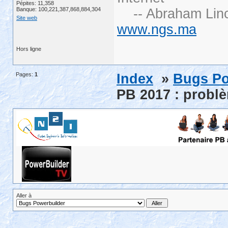
Pépites: 11,358
Banque: 100,221,387,868,884,304
-- Abraham Linc
Site web
www.ngs.ma
Hors ligne
Pages:
1
Index
»
Bugs Po
PB 2017 : problè
Aller à