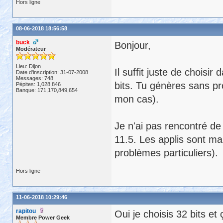
Hors ligne
08-06-2018 18:56:58
buck
Bonjour,
Modérateur
Lieu: Dijon
Il suffit juste de choisi
Date d'inscription: 31-07-2008
Messages: 748
bits. Tu génères sans pr
Pépites: 1,028,846
Banque: 171,170,849,654
mon cas).
Je n'ai pas rencontré de 
11.5. Les applis sont m
problèmes particuliers).
Hors ligne
11-06-2018 10:29:46
rapitou
Oui je choisis 32 bits et
Membre Power Geek