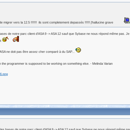
 migrer vers la 12.5 !!!!!!! ils sont completement depassés !!!!!! j'hallucine grave
bases de notre parc client d'ASA 9 -> ASA 12 sauf que Sybase ne nous répond même pas. Je c
nt
 ASA ne doit pas être assez cher comparé à du SAP...
 the programmer is supposed to be working on something else. - Melinda Varian
r les bases de notre parc client d'ASA 9 -> ASA 12 sauf que Sybase ne nous répond même pas