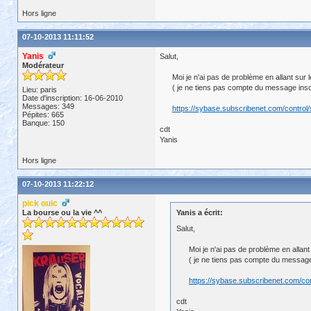
Hors ligne
07-10-2013 11:11:52
Yanis
Salut,
Modérateur
Moi je n'ai pas de problème en allant sur l
( je ne tiens pas compte du message inscri
Lieu: paris
Date d'inscription: 16-06-2010
Messages: 349
https://sybase.subscribenet.com/control
Pépites: 665
Banque: 150
cdt
Yanis
Hors ligne
07-10-2013 11:22:12
pick ouic
La bourse ou la vie ^^
Yanis a écrit:
Salut,
Moi je n'ai pas de problème en allant 
( je ne tiens pas compte du message i
https://sybase.subscribenet.com/con
cdt