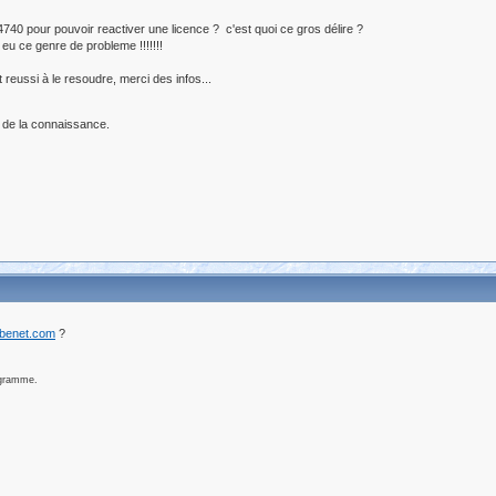
BF4740 pour pouvoir reactiver une licence ? c'est quoi ce gros délire ?
 eu ce genre de probleme !!!!!!!
reussi à le resoudre, merci des infos...
 de la connaissance.
ibenet.com
?
ogramme.