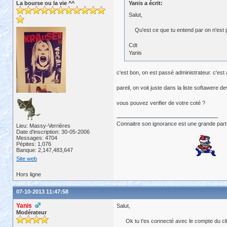
La bourse ou la vie ^^
Yanis a écrit:
Salut,
Qu'est ce que tu entend par on n'est p
Cdt
Yanis
c'est bon, on est passé administrateur. c'est à
pareil, on voit juste dans la liste softawere 
vous pouvez verifier de votre coté ?
Connaitre son ignorance est une grande part
Lieu: Massy-Verrières
Date d'inscription: 30-05-2006
Messages: 4704
Pépites: 1,076
Banque: 2,147,483,647
Site web
Hors ligne
07-10-2013 11:47:58
Yanis
Salut,
Modérateur
Ok tu t'es connecté avec le compte du client 