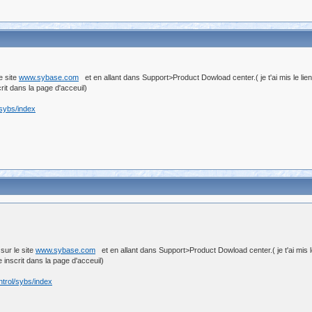
e site
www.sybase.com
et en allant dans Support>Product Dowload center.( je t'ai mis le lie
t dans la page d'acceuil)
/sybs/index
sur le site
www.sybase.com
et en allant dans Support>Product Dowload center.( je t'ai mis l
nscrit dans la page d'acceuil)
trol/sybs/index