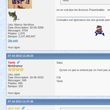
Yanis
on ne voit plus les licences Powerbuilder. on
Connaitre son ignorance est une grande part
Lieu: Massy-Verrières
Date d'inscription: 30-05-2006
Messages: 4704
Pépites: 1,076
Banque: 2,147,483,647
Site web
Hors ligne
07-10-2013 11:34:23
Yanis
Salut,
Modérateur
Qu'est ce que tu entend par on n'est pas ad
Lieu: paris
Date d'inscription: 16-06-2010
Cdt
Messages: 349
Yanis
Pépites: 665
Banque: 150
Hors ligne
07-10-2013 11:37:39
pick ouic