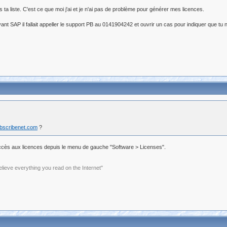
a liste. C'est ce que moi j'ai et je n'ai pas de problème pour générer mes licences.
nt SAP il fallait appeller le support PB au 0141904242 et ouvrir un cas pour indiquer que tu 
ubscribenet.com
?
ai accès aux licences depuis le menu de gauche "Software > Licenses".
elieve everything you read on the Internet"