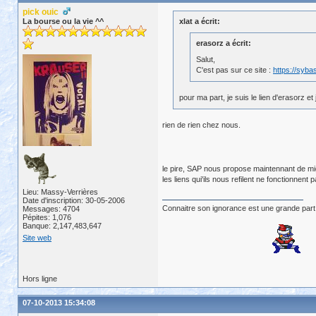
pick ouic
La bourse ou la vie ^^
xlat a écrit:
erasorz a écrit:
Salut,
C'est pas sur ce site :
https://syb
pour ma part, je suis le lien d'erasorz 
rien de rien chez nous.
le pire, SAP nous propose maintennant de migre
les liens qui'ils nous refilent ne fonctionnent pa
Lieu: Massy-Verrières
Date d'inscription: 30-05-2006
Connaitre son ignorance est une grande part
Messages: 4704
Pépites: 1,076
Banque: 2,147,483,647
Site web
Hors ligne
07-10-2013 15:34:08