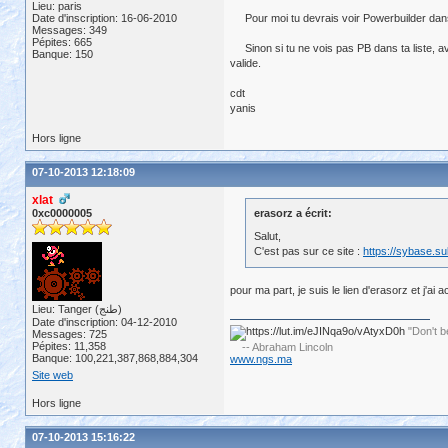
Lieu: paris
Date d'inscription: 16-06-2010
Pour moi tu devrais voir Powerbuilder dans t
Messages: 349
Pépites: 665
Sinon si tu ne vois pas PB dans ta liste, ava
Banque: 150
valide.
cdt
yanis
Hors ligne
07-10-2013 12:18:09
xlat
0xc0000005
erasorz a écrit:
Salut,
C'est pas sur ce site :
https://sybase.s
pour ma part, je suis le lien d'erasorz et j'
Lieu: Tanger (طنج)
Date d'inscription: 04-12-2010
"Don't b
Messages: 725
Pépites: 11,358
-- Abraham Lincoln
Banque: 100,221,387,868,884,304
www.ngs.ma
Site web
Hors ligne
07-10-2013 15:16:22