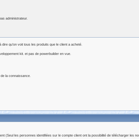
as administrateur.
 dire qu'on voit tous les produits que le client a acheté.
developpement kit. et pas de powerbuilder en vue.
 de la connaissance.
(Seul les personnes identifiées sur le compte client ont la possibilité de télécharger les no