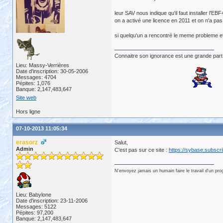
leur SAV nous indique qu'il faut installer l'E
on a activé une licence en 2011 et on n'a pas
si quelqu'un a rencontré le meme probleme et 
Connaitre son ignorance est une grande part
Lieu: Massy-Verrières
Date d'inscription: 30-05-2006
Messages: 4704
Pépites: 1,076
Banque: 2,147,483,647
Site web
Hors ligne
07-10-2013 11:05:34
erasorz
Salut,
Admin
C'est pas sur ce site :
https://sybase.subscr
N'envoyez jamais un humain faire le travail d'un pr
Lieu: Babylone
Date d'inscription: 23-11-2006
Messages: 5122
Pépites: 97,200
Banque: 2,147,483,647