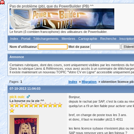
Pas de problème (pb), que du PowerBuilder (PB) ^^
Le forum (ô combien francophone) des utilisateurs de Powerbuilder.
Index
Portail
Téléchargements
Membres
Cartographie
Recherche
Inscriptio
Nom d'utilisateur
Mot de passe
Annonce
Certaines rubriques, dont des cours, sont uniquement visibles par les membres du fo
Dans la rubrique Liens & Références, vous avez accès à un sommaire de téléchargeme
Il existe maintenant un nouveau TOPIC "Votre CV en Ligne" accessible uniquement p
Pages:
1
Index
»
Migration
» obtention licence pb
07-10-2013 11:04:03
pick ouic
Bonjour,
La bourse ou la vie ^^
depuis le rachat par SAP, c'est la cata au ni
quelqu'un a t'il un lien fiable pour activer une
bref, on change de poste tous les 3 ans.
et donc, il faut re installer pb11.5 4011
les liens licence sybase n'existent plus ou ne
SAP nous renvoye vers un lien foireux ?