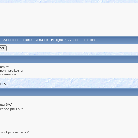
n
S'identifier
Loterie
Donation
En ligne ?
Arcade
Trombino
rum ^^.
nt, profitez-en !
ar demande.
11.5
veau SAV.
 licence pb11.5 ?
 sont plus actives ?