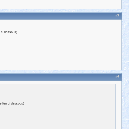
#3
n ci dessous)
#4
e lien ci dessous)