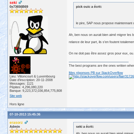
seki
0x73656B69
pick ouic a écrit:
le pire, SAP nous propose maintennant de
Ah, ben nous on aurait bien aimé migrer les 
relance de leur part, ils s'en foutent totaleme
On ne doit pas être assez gros pour eux, ou
The best programs are the ones written when
Mes réponses PB sur StackOverflow
Lieu: Vittoncourt & Luxembourg
Date d'inscription: 20-11-2008
Messages: 1121
Pépites: 4,296,080,220
Banque: 9,223,372,036,854,775,808
Site web
Hors ligne
07-10-2013 15:45:36
erasorz
Admin
seki a écrit:
Ah, ben nous on aurait bien aimé migre