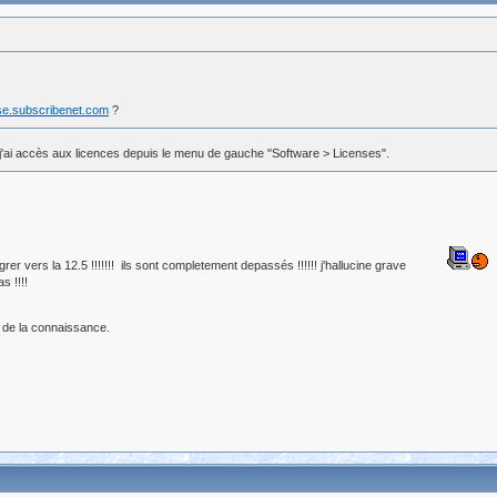
ase.subscribenet.com
?
et j'ai accès aux licences depuis le menu de gauche "Software > Licenses".
r vers la 12.5 !!!!!!! ils sont completement depassés !!!!!! j'hallucine grave
s !!!!
 de la connaissance.