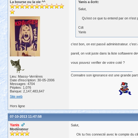
La bourse ou la vie ^^
Yanis a écrit:
Salut,
Qu'est ce que tu entend par on n'est p
Cdt
Yanis
c'est bon, on est passé administrateur. c'est à
pareil, on voit juste dans la liste softawere 
vous pouvez verifier de votre coté ?
Connaitre son ignorance est une grande part
Lieu: Massy-Verrières
Date d'inscription: 30-05-2006
Messages: 4704
Pépites: 1,076
Banque: 2,147,483,647
Site web
Hors ligne
07-10-2013 11:47:58
Yanis
Salut,
Modérateur
Ok tu t'es connecté avec le compte du client 