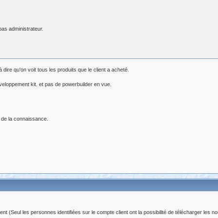
as administrateur.
 dire qu'on voit tous les produits que le client a acheté.
developpement kit. et pas de powerbuilder en vue.
 de la connaissance.
(Seul les personnes identifiées sur le compte client ont la possibilité de télécharger les no