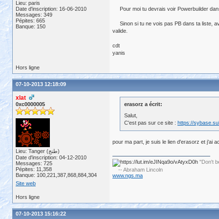
Lieu: paris
Date d'inscription: 16-06-2010
Pour moi tu devrais voir Powerbuilder dans t
Messages: 349
Pépites: 665
Sinon si tu ne vois pas PB dans ta liste, ava
Banque: 150
valide.
cdt
yanis
Hors ligne
07-10-2013 12:18:09
xlat
0xc0000005
erasorz a écrit:
Salut,
C'est pas sur ce site :
https://sybase.s
pour ma part, je suis le lien d'erasorz et j'
Lieu: Tanger (طنج)
Date d'inscription: 04-12-2010
"Don't b
Messages: 725
Pépites: 11,358
-- Abraham Lincoln
Banque: 100,221,387,868,884,304
www.ngs.ma
Site web
Hors ligne
07-10-2013 15:16:22