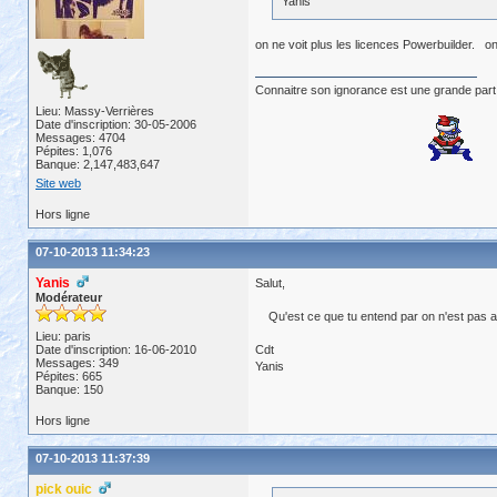
Yanis
on ne voit plus les licences Powerbuilder. on
Connaitre son ignorance est une grande part
Lieu: Massy-Verrières
Date d'inscription: 30-05-2006
Messages: 4704
Pépites: 1,076
Banque: 2,147,483,647
Site web
Hors ligne
07-10-2013 11:34:23
Yanis
Salut,
Modérateur
Qu'est ce que tu entend par on n'est pas ad
Lieu: paris
Date d'inscription: 16-06-2010
Cdt
Messages: 349
Yanis
Pépites: 665
Banque: 150
Hors ligne
07-10-2013 11:37:39
pick ouic