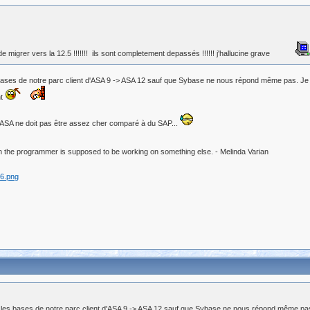
 migrer vers la 12.5 !!!!!!! ils sont completement depassés !!!!!! j'hallucine grave
bases de notre parc client d'ASA 9 -> ASA 12 sauf que Sybase ne nous répond même pas. Je c
nt
 ASA ne doit pas être assez cher comparé à du SAP...
 the programmer is supposed to be working on something else. - Melinda Varian
r les bases de notre parc client d'ASA 9 -> ASA 12 sauf que Sybase ne nous répond même pas