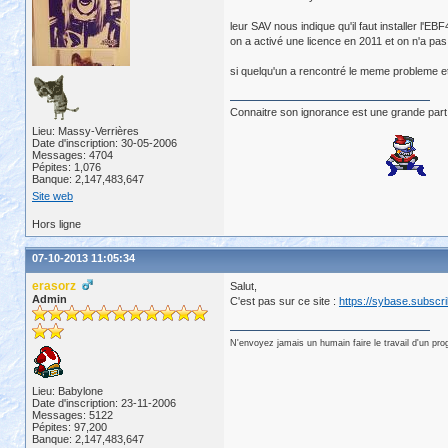
leur SAV nous indique qu'il faut installer l'E
on a activé une licence en 2011 et on n'a pas
si quelqu'un a rencontré le meme probleme et 
Connaitre son ignorance est une grande part
Lieu: Massy-Verrières
Date d'inscription: 30-05-2006
Messages: 4704
Pépites: 1,076
Banque: 2,147,483,647
Site web
Hors ligne
07-10-2013 11:05:34
erasorz
Salut,
Admin
C'est pas sur ce site :
https://sybase.subscr
N'envoyez jamais un humain faire le travail d'un pr
Lieu: Babylone
Date d'inscription: 23-11-2006
Messages: 5122
Pépites: 97,200
Banque: 2,147,483,647