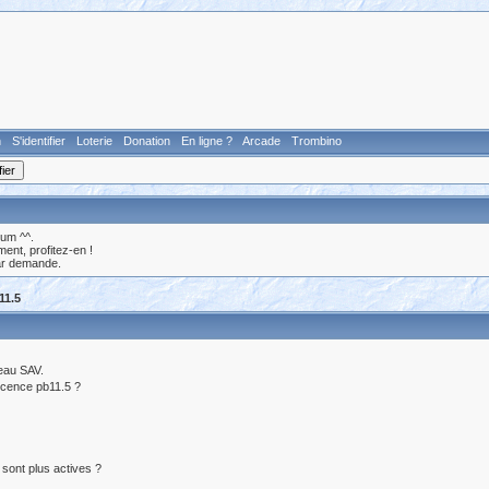
n
S'identifier
Loterie
Donation
En ligne ?
Arcade
Trombino
rum ^^.
nt, profitez-en !
ar demande.
11.5
veau SAV.
 licence pb11.5 ?
 sont plus actives ?