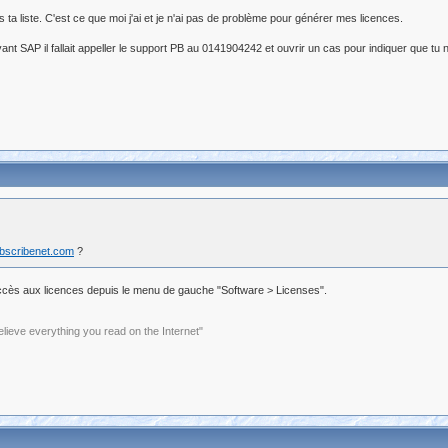
a liste. C'est ce que moi j'ai et je n'ai pas de problème pour générer mes licences.
nt SAP il fallait appeller le support PB au 0141904242 et ouvrir un cas pour indiquer que tu 
ubscribenet.com
?
ai accès aux licences depuis le menu de gauche "Software > Licenses".
elieve everything you read on the Internet"