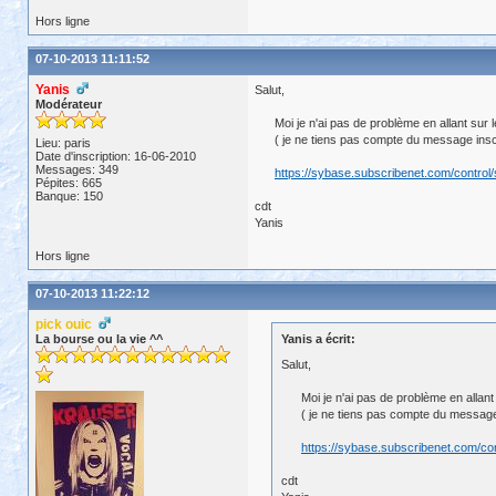
Hors ligne
07-10-2013 11:11:52
Yanis
Salut,
Modérateur
Moi je n'ai pas de problème en allant sur l
( je ne tiens pas compte du message inscri
Lieu: paris
Date d'inscription: 16-06-2010
Messages: 349
https://sybase.subscribenet.com/control
Pépites: 665
Banque: 150
cdt
Yanis
Hors ligne
07-10-2013 11:22:12
pick ouic
La bourse ou la vie ^^
Yanis a écrit:
Salut,
Moi je n'ai pas de problème en allant 
( je ne tiens pas compte du message i
https://sybase.subscribenet.com/con
cdt