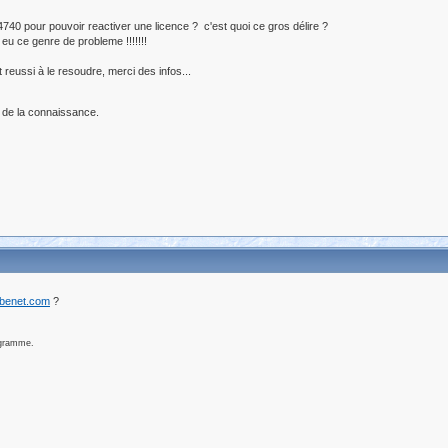
BF4740 pour pouvoir reactiver une licence ? c'est quoi ce gros délire ?
 eu ce genre de probleme !!!!!!!
reussi à le resoudre, merci des infos...
 de la connaissance.
ibenet.com
?
ogramme.