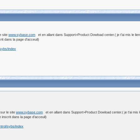
e site
www.sybase.com
et en allant dans Support>Product Dowload center.( je t'ai mis le lie
t dans la page d'acceuil)
/sybs/index
sur le site
www.sybase.com
et en allant dans Support>Product Dowload center.( je t'ai mis l
nscrit dans la page d'acceuil)
trol/sybs/index