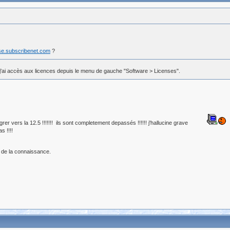
ase.subscribenet.com
?
et j'ai accès aux licences depuis le menu de gauche "Software > Licenses".
r vers la 12.5 !!!!!!! ils sont completement depassés !!!!!! j'hallucine grave
s !!!!
 de la connaissance.