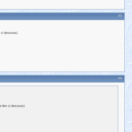
#3
n ci dessous)
#4
e lien ci dessous)