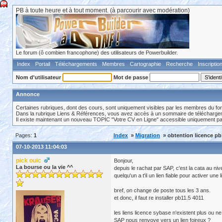
PB à toute heure et à tout moment. (à parcourir avec modération)
Le forum (ô combien francophone) des utilisateurs de Powerbuilder.
Index
Portail
Téléchargements
Membres
Cartographie
Recherche
Inscriptio
Nom d'utilisateur
Mot de passe
Annonce
Certaines rubriques, dont des cours, sont uniquement visibles par les membres du fo
Dans la rubrique Liens & Références, vous avez accès à un sommaire de téléchargeme
Il existe maintenant un nouveau TOPIC "Votre CV en Ligne" accessible uniquement p
Pages:
1
Index
»
Migration
» obtention licence pb
07-10-2013 11:04:03
pick ouic
Bonjour,
La bourse ou la vie ^^
depuis le rachat par SAP, c'est la cata au ni
quelqu'un a t'il un lien fiable pour activer une
bref, on change de poste tous les 3 ans.
et donc, il faut re installer pb11.5 4011
les liens licence sybase n'existent plus ou ne
SAP nous renvoye vers un lien foireux ?