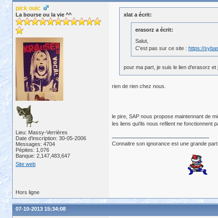
pick ouic
La bourse ou la vie ^^
xlat a écrit:
erasorz a écrit:
Salut,
C'est pas sur ce site :
https://syb
pour ma part, je suis le lien d'erasorz 
rien de rien chez nous.
le pire, SAP nous propose maintennant de migre
les liens qui'ils nous refilent ne fonctionnent pa
Lieu: Massy-Verrières
Date d'inscription: 30-05-2006
Connaitre son ignorance est une grande part
Messages: 4704
Pépites: 1,076
Banque: 2,147,483,647
Site web
Hors ligne
07-10-2013 15:34:08