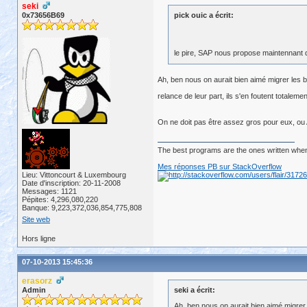
seki
0x73656B69
pick ouic a écrit:
le pire, SAP nous propose maintennant de
Ah, ben nous on aurait bien aimé migrer les 
relance de leur part, ils s'en foutent totaleme
On ne doit pas être assez gros pour eux, ou
The best programs are the ones written when
Mes réponses PB sur StackOverflow
Lieu: Vittoncourt & Luxembourg
Date d'inscription: 20-11-2008
Messages: 1121
Pépites: 4,296,080,220
Banque: 9,223,372,036,854,775,808
Site web
Hors ligne
07-10-2013 15:45:36
erasorz
Admin
seki a écrit:
Ah, ben nous on aurait bien aimé migre