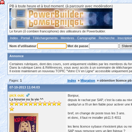
PB à toute heure et à tout moment. (à parcourir avec modération)
Le forum (ô combien francophone) des utilisateurs de Powerbuilder.
Index
Portail
Téléchargements
Membres
Cartographie
Recherche
Inscriptio
Nom d'utilisateur
Mot de passe
Annonce
Certaines rubriques, dont des cours, sont uniquement visibles par les membres du fo
Dans la rubrique Liens & Références, vous avez accès à un sommaire de téléchargeme
Il existe maintenant un nouveau TOPIC "Votre CV en Ligne" accessible uniquement p
Pages:
1
Index
»
Migration
» obtention licence pb
07-10-2013 11:04:03
pick ouic
Bonjour,
La bourse ou la vie ^^
depuis le rachat par SAP, c'est la cata au ni
quelqu'un a t'il un lien fiable pour activer une
bref, on change de poste tous les 3 ans.
et donc, il faut re installer pb11.5 4011
les liens licence sybase n'existent plus ou ne
SAP nous renvoye vers un lien foireux ?