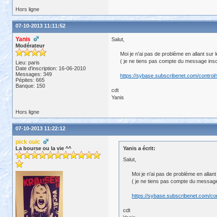
Hors ligne
07-10-2013 11:11:52
Yanis
Salut,
Modérateur
Moi je n'ai pas de problème en allant sur l
( je ne tiens pas compte du message inscri
Lieu: paris
Date d'inscription: 16-06-2010
Messages: 349
https://sybase.subscribenet.com/control
Pépites: 665
Banque: 150
cdt
Yanis
Hors ligne
07-10-2013 11:22:12
pick ouic
La bourse ou la vie ^^
Yanis a écrit:
Salut,
Moi je n'ai pas de problème en allant 
( je ne tiens pas compte du message i
https://sybase.subscribenet.com/con
cdt