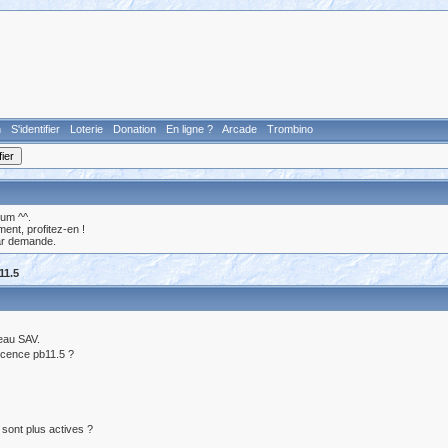
n
S'identifier
Loterie
Donation
En ligne ?
Arcade
Trombino
rum ^^.
nt, profitez-en !
ar demande.
11.5
veau SAV.
 licence pb11.5 ?
 sont plus actives ?