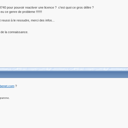
BF4740 pour pouvoir reactiver une licence ? c'est quoi ce gros délire ?
 eu ce genre de probleme !!!!!!!
reussi à le resoudre, merci des infos...
 de la connaissance.
ibenet.com
?
ogramme.