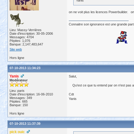
Yanis
on ne voit plus les licences Powerbuilder. on
Connaitre son ignorance est une grande part
Lieu: Massy-Verrières
Date d'inscription: 30-05-2006
Messages: 4704
Pépites: 1,076
Banque: 2,147,483,647
Site web
Hors ligne
07-10-2013 11:34:23
Yanis
Salut,
Modérateur
Qu'est ce que tu entend par on n'est pas ad
Lieu: paris
Date d'inscription: 16-06-2010
Cdt
Messages: 349
Yanis
Pépites: 665
Banque: 150
Hors ligne
07-10-2013 11:37:39
pick ouic