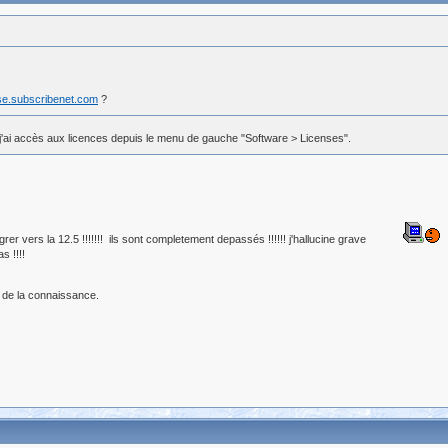
ase.subscribenet.com
?
et j'ai accès aux licences depuis le menu de gauche "Software > Licenses".
r vers la 12.5 !!!!!!! ils sont completement depassés !!!!!! j'hallucine grave
s !!!!
 de la connaissance.