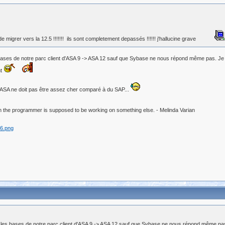
 migrer vers la 12.5 !!!!!!! ils sont completement depassés !!!!!! j'hallucine grave
bases de notre parc client d'ASA 9 -> ASA 12 sauf que Sybase ne nous répond même pas. Je c
nt
 ASA ne doit pas être assez cher comparé à du SAP...
 the programmer is supposed to be working on something else. - Melinda Varian
r les bases de notre parc client d'ASA 9 -> ASA 12 sauf que Sybase ne nous répond même pas