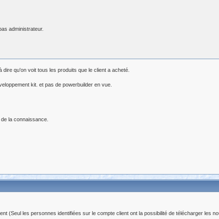
as administrateur.
 dire qu'on voit tous les produits que le client a acheté.
developpement kit. et pas de powerbuilder en vue.
 de la connaissance.
(Seul les personnes identifiées sur le compte client ont la possibilité de télécharger les no