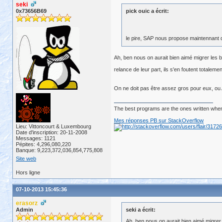
seki
0x73656B69
pick ouic a écrit:
le pire, SAP nous propose maintennant de
Ah, ben nous on aurait bien aimé migrer les 
relance de leur part, ils s'en foutent totaleme
On ne doit pas être assez gros pour eux, ou
The best programs are the ones written when
Mes réponses PB sur StackOverflow
Lieu: Vittoncourt & Luxembourg
Date d'inscription: 20-11-2008
Messages: 1121
Pépites: 4,296,080,220
Banque: 9,223,372,036,854,775,808
Site web
Hors ligne
07-10-2013 15:45:36
erasorz
Admin
seki a écrit:
Ah, ben nous on aurait bien aimé migre