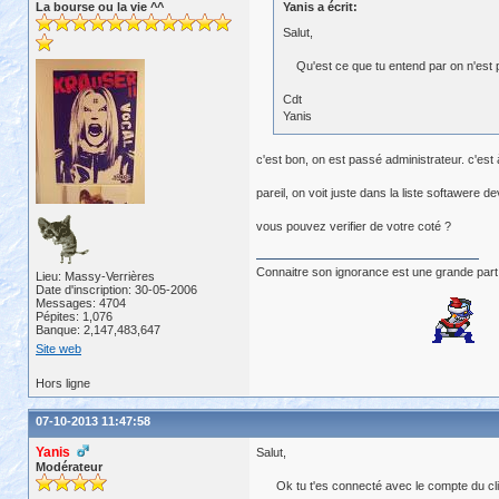
La bourse ou la vie ^^
Yanis a écrit:
Salut,
Qu'est ce que tu entend par on n'est p
Cdt
Yanis
c'est bon, on est passé administrateur. c'est à
pareil, on voit juste dans la liste softawere 
vous pouvez verifier de votre coté ?
Connaitre son ignorance est une grande part
Lieu: Massy-Verrières
Date d'inscription: 30-05-2006
Messages: 4704
Pépites: 1,076
Banque: 2,147,483,647
Site web
Hors ligne
07-10-2013 11:47:58
Yanis
Salut,
Modérateur
Ok tu t'es connecté avec le compte du client 