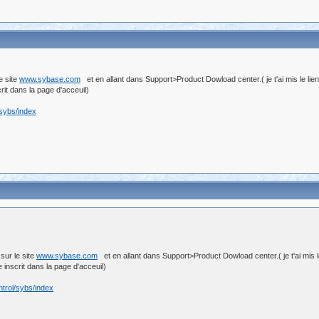
e site
www.sybase.com
et en allant dans Support>Product Dowload center.( je t'ai mis le lie
t dans la page d'acceuil)
/sybs/index
sur le site
www.sybase.com
et en allant dans Support>Product Dowload center.( je t'ai mis l
nscrit dans la page d'acceuil)
trol/sybs/index