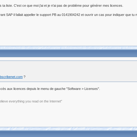
a liste. C'est ce que moi j'ai et je n'ai pas de problème pour générer mes licences.
nt SAP il fallait appeller le support PB au 0141904242 et ouvrir un cas pour indiquer que tu 
ubscribenet.com
?
ai accès aux licences depuis le menu de gauche "Software > Licenses".
elieve everything you read on the Internet"