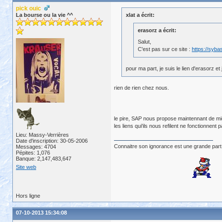
pick ouic
La bourse ou la vie ^^
xlat a écrit:
erasorz a écrit:
Salut,
C'est pas sur ce site :
https://syb
pour ma part, je suis le lien d'erasorz 
rien de rien chez nous.
le pire, SAP nous propose maintennant de migre
les liens qui'ils nous refilent ne fonctionnent pa
Lieu: Massy-Verrières
Date d'inscription: 30-05-2006
Connaitre son ignorance est une grande part
Messages: 4704
Pépites: 1,076
Banque: 2,147,483,647
Site web
Hors ligne
07-10-2013 15:34:08