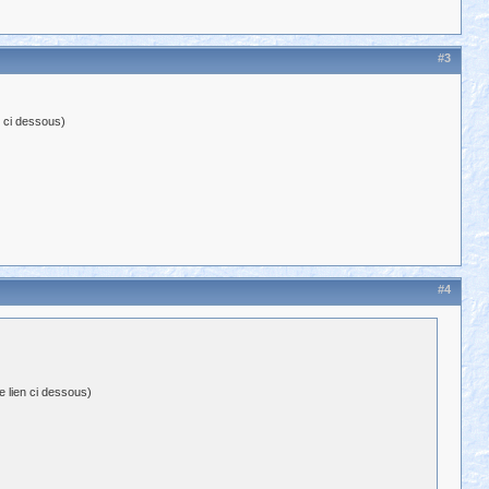
#3
n ci dessous)
#4
e lien ci dessous)