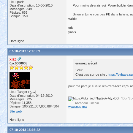
Lieu: paris
Date d'inscription: 16-06-2010
Pour moi tu devrais voir Powerbuilder dans t
Messages: 349
Pépites: 665
Sinon si tu ne vois pas PB dans ta liste, ava
Banque: 150
valide.
cdt
yanis
Hors ligne
07-10-2013 12:18:09
xlat
0xc0000005
erasorz a écrit:
Salut,
C'est pas sur ce site :
https://sybase.s
pour ma part, je suis le lien d'erasorz et j'
Lieu: Tanger (طنج)
Date d'inscription: 04-12-2010
"Don't b
Messages: 725
Pépites: 11,358
-- Abraham Lincoln
Banque: 100,221,387,868,884,304
www.ngs.ma
Site web
Hors ligne
07-10-2013 15:16:22