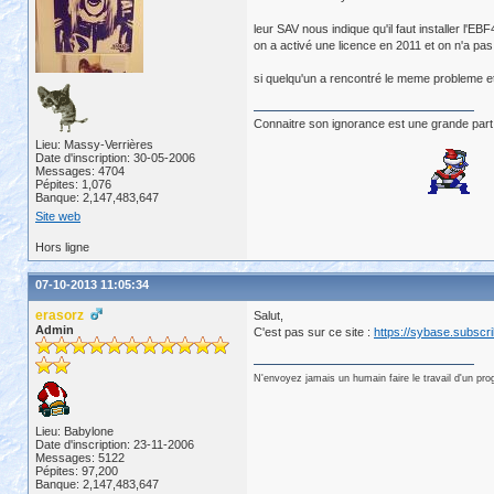
leur SAV nous indique qu'il faut installer l'E
on a activé une licence en 2011 et on n'a pas
si quelqu'un a rencontré le meme probleme et 
Connaitre son ignorance est une grande part
Lieu: Massy-Verrières
Date d'inscription: 30-05-2006
Messages: 4704
Pépites: 1,076
Banque: 2,147,483,647
Site web
Hors ligne
07-10-2013 11:05:34
erasorz
Salut,
Admin
C'est pas sur ce site :
https://sybase.subscr
N'envoyez jamais un humain faire le travail d'un pr
Lieu: Babylone
Date d'inscription: 23-11-2006
Messages: 5122
Pépites: 97,200
Banque: 2,147,483,647