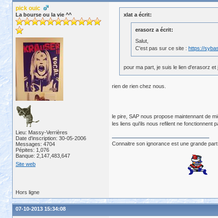
pick ouic
La bourse ou la vie ^^
xlat a écrit:
erasorz a écrit:
Salut,
C'est pas sur ce site :
https://syb
pour ma part, je suis le lien d'erasorz 
rien de rien chez nous.
le pire, SAP nous propose maintennant de migre
les liens qui'ils nous refilent ne fonctionnent pa
Lieu: Massy-Verrières
Date d'inscription: 30-05-2006
Connaitre son ignorance est une grande part
Messages: 4704
Pépites: 1,076
Banque: 2,147,483,647
Site web
Hors ligne
07-10-2013 15:34:08