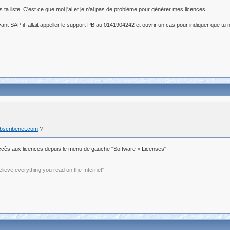
a liste. C'est ce que moi j'ai et je n'ai pas de problème pour générer mes licences.
nt SAP il fallait appeller le support PB au 0141904242 et ouvrir un cas pour indiquer que tu 
ubscribenet.com
?
ai accès aux licences depuis le menu de gauche "Software > Licenses".
elieve everything you read on the Internet"