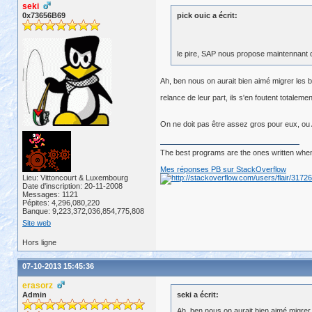
seki
0x73656B69
pick ouic a écrit:
le pire, SAP nous propose maintennant de
Ah, ben nous on aurait bien aimé migrer les 
relance de leur part, ils s'en foutent totaleme
On ne doit pas être assez gros pour eux, ou
The best programs are the ones written when
Mes réponses PB sur StackOverflow
Lieu: Vittoncourt & Luxembourg
Date d'inscription: 20-11-2008
Messages: 1121
Pépites: 4,296,080,220
Banque: 9,223,372,036,854,775,808
Site web
Hors ligne
07-10-2013 15:45:36
erasorz
Admin
seki a écrit:
Ah, ben nous on aurait bien aimé migre