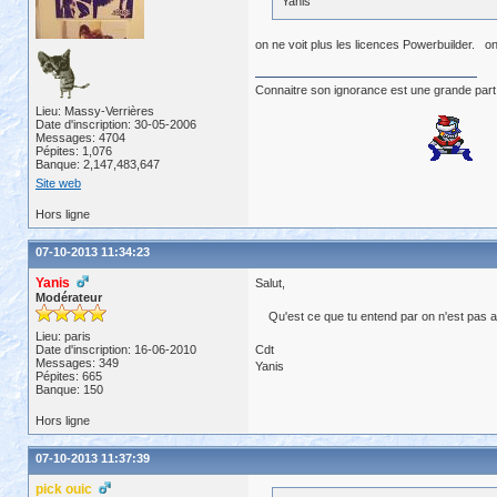
Yanis
on ne voit plus les licences Powerbuilder. on
Connaitre son ignorance est une grande part
Lieu: Massy-Verrières
Date d'inscription: 30-05-2006
Messages: 4704
Pépites: 1,076
Banque: 2,147,483,647
Site web
Hors ligne
07-10-2013 11:34:23
Yanis
Salut,
Modérateur
Qu'est ce que tu entend par on n'est pas ad
Lieu: paris
Date d'inscription: 16-06-2010
Cdt
Messages: 349
Yanis
Pépites: 665
Banque: 150
Hors ligne
07-10-2013 11:37:39
pick ouic