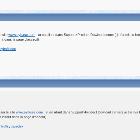
e site
www.sybase.com
et en allant dans Support>Product Dowload center.( je t'ai mis le lie
t dans la page d'acceuil)
/sybs/index
sur le site
www.sybase.com
et en allant dans Support>Product Dowload center.( je t'ai mis l
nscrit dans la page d'acceuil)
trol/sybs/index