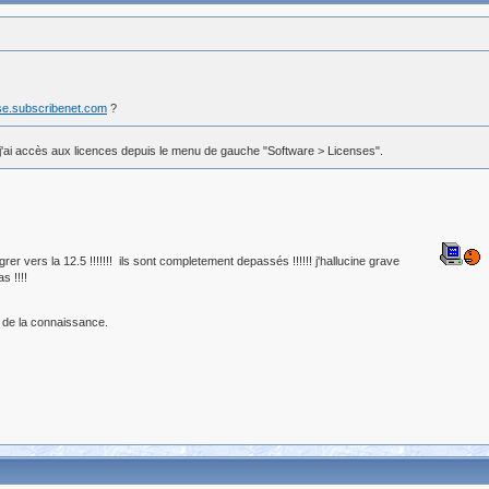
ase.subscribenet.com
?
et j'ai accès aux licences depuis le menu de gauche "Software > Licenses".
r vers la 12.5 !!!!!!! ils sont completement depassés !!!!!! j'hallucine grave
s !!!!
 de la connaissance.