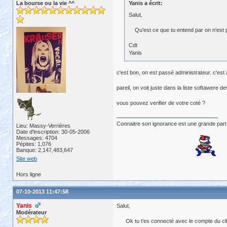
La bourse ou la vie ^^
Yanis a écrit:
Salut,
Qu'est ce que tu entend par on n'est p
Cdt
Yanis
c'est bon, on est passé administrateur. c'est à
pareil, on voit juste dans la liste softawere 
vous pouvez verifier de votre coté ?
Connaitre son ignorance est une grande part
Lieu: Massy-Verrières
Date d'inscription: 30-05-2006
Messages: 4704
Pépites: 1,076
Banque: 2,147,483,647
Site web
Hors ligne
07-10-2013 11:47:58
Yanis
Salut,
Modérateur
Ok tu t'es connecté avec le compte du client 