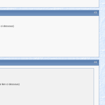
#3
n ci dessous)
#4
e lien ci dessous)