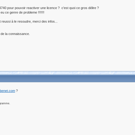
BF4740 pour pouvoir reactiver une licence ? c'est quoi ce gros délire ?
 eu ce genre de probleme !!!!!!!
reussi à le resoudre, merci des infos...
 de la connaissance.
ibenet.com
?
ogramme.