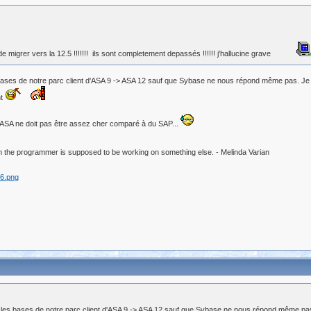
 migrer vers la 12.5 !!!!!!! ils sont completement depassés !!!!!! j'hallucine grave
bases de notre parc client d'ASA 9 -> ASA 12 sauf que Sybase ne nous répond même pas. Je c
nt
 ASA ne doit pas être assez cher comparé à du SAP...
 the programmer is supposed to be working on something else. - Melinda Varian
r les bases de notre parc client d'ASA 9 -> ASA 12 sauf que Sybase ne nous répond même pas