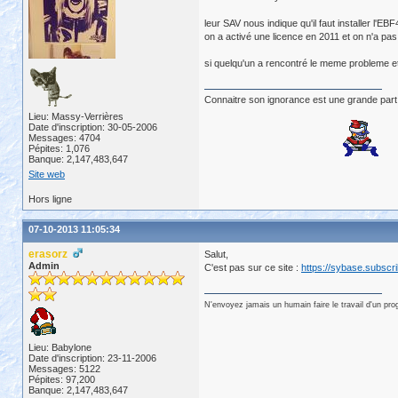
leur SAV nous indique qu'il faut installer l'E
on a activé une licence en 2011 et on n'a pas
si quelqu'un a rencontré le meme probleme et 
Connaitre son ignorance est une grande part
Lieu: Massy-Verrières
Date d'inscription: 30-05-2006
Messages: 4704
Pépites: 1,076
Banque: 2,147,483,647
Site web
Hors ligne
07-10-2013 11:05:34
erasorz
Salut,
Admin
C'est pas sur ce site :
https://sybase.subscr
N'envoyez jamais un humain faire le travail d'un pr
Lieu: Babylone
Date d'inscription: 23-11-2006
Messages: 5122
Pépites: 97,200
Banque: 2,147,483,647