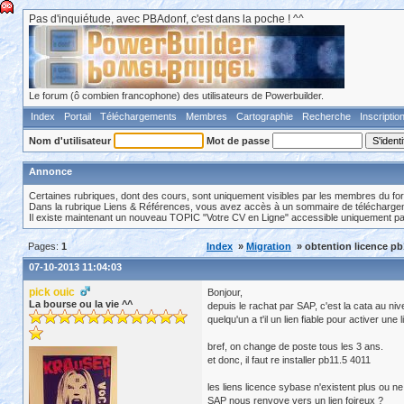
Pas d'inquiétude, avec PBAdonf, c'est dans la poche ! ^^
Le forum (ô combien francophone) des utilisateurs de Powerbuilder.
Index
Portail
Téléchargements
Membres
Cartographie
Recherche
Inscriptio
Nom d'utilisateur
Mot de passe
Annonce
Certaines rubriques, dont des cours, sont uniquement visibles par les membres du fo
Dans la rubrique Liens & Références, vous avez accès à un sommaire de téléchargeme
Il existe maintenant un nouveau TOPIC "Votre CV en Ligne" accessible uniquement p
Pages:
1
Index
»
Migration
» obtention licence pb
07-10-2013 11:04:03
pick ouic
Bonjour,
La bourse ou la vie ^^
depuis le rachat par SAP, c'est la cata au ni
quelqu'un a t'il un lien fiable pour activer une
bref, on change de poste tous les 3 ans.
et donc, il faut re installer pb11.5 4011
les liens licence sybase n'existent plus ou ne
SAP nous renvoye vers un lien foireux ?