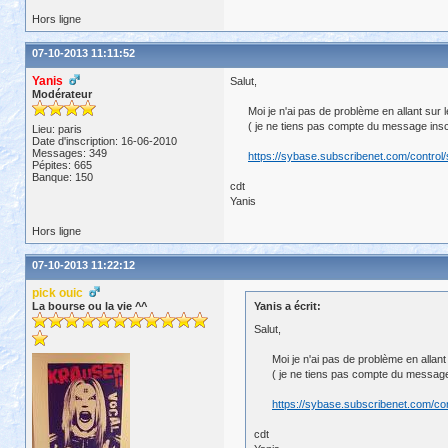
Hors ligne
07-10-2013 11:11:52
Yanis
Salut,
Modérateur
Moi je n'ai pas de problème en allant sur l
( je ne tiens pas compte du message inscri
Lieu: paris
Date d'inscription: 16-06-2010
Messages: 349
https://sybase.subscribenet.com/control
Pépites: 665
Banque: 150
cdt
Yanis
Hors ligne
07-10-2013 11:22:12
pick ouic
La bourse ou la vie ^^
Yanis a écrit:
Salut,
Moi je n'ai pas de problème en allant 
( je ne tiens pas compte du message i
https://sybase.subscribenet.com/con
cdt