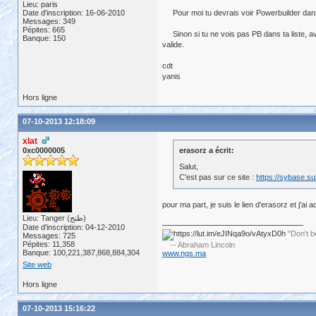
Lieu: paris
Date d'inscription: 16-06-2010
Pour moi tu devrais voir Powerbuilder dans t
Messages: 349
Pépites: 665
Sinon si tu ne vois pas PB dans ta liste, ava
Banque: 150
valide.
cdt
yanis
Hors ligne
07-10-2013 12:18:09
xlat
0xc0000005
erasorz a écrit:
Salut,
C'est pas sur ce site :
https://sybase.s
pour ma part, je suis le lien d'erasorz et j'
Lieu: Tanger (طنج)
Date d'inscription: 04-12-2010
"Don't b
Messages: 725
Pépites: 11,358
-- Abraham Lincoln
Banque: 100,221,387,868,884,304
www.ngs.ma
Site web
Hors ligne
07-10-2013 15:16:22