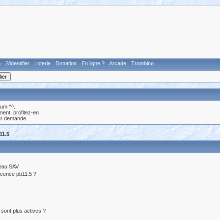
n
S'identifier
Loterie
Donation
En ligne ?
Arcade
Trombino
rum ^^.
nt, profitez-en !
ar demande.
11.5
veau SAV.
 licence pb11.5 ?
 sont plus actives ?