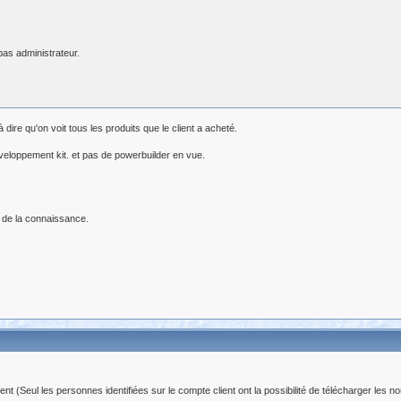
as administrateur.
 dire qu'on voit tous les produits que le client a acheté.
developpement kit. et pas de powerbuilder en vue.
 de la connaissance.
(Seul les personnes identifiées sur le compte client ont la possibilité de télécharger les no