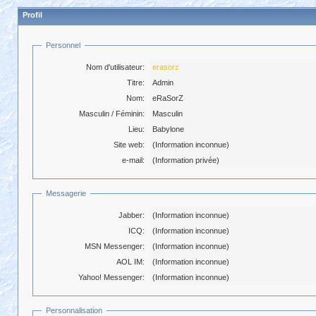
Profil
Personnel
Nom d'utilisateur:
erasorz
Titre:
Admin
Nom:
eRaSorZ
Masculin / Féminin:
Masculin
Lieu:
Babylone
Site web:
(Information inconnue)
e-mail:
(Information privée)
Messagerie
Jabber:
(Information inconnue)
ICQ:
(Information inconnue)
MSN Messenger:
(Information inconnue)
AOL IM:
(Information inconnue)
Yahoo! Messenger:
(Information inconnue)
Personnalisation