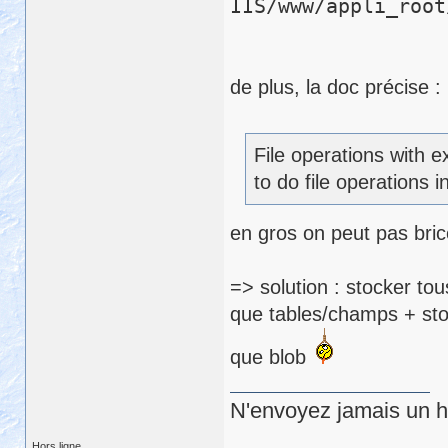
IIS/www/appli_root
de plus, la doc précise :
File operations with e
to do file operations
en gros on peut pas brico
=> solution : stocker to
que tables/champs + sto
que blob
N'envoyez jamais un hu
Hors ligne