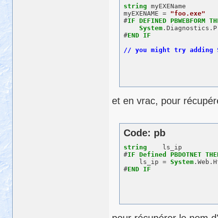
string
 myEXEName

myEXENAME = 
"foo.exe"
#
IF
DEFINED
PBWEBFORM
TH
System
.Diagnostics.P
#
END
IF
et en vrac, pour récupére
Code: pb
string
    ls_ip

#
IF
Defined
PBDOTNET
THE
    ls_ip = 
System
.Web.H
#
END
IF
pour récupérer le nom d'u