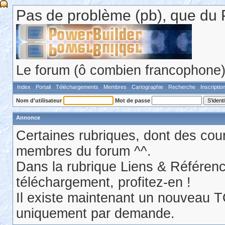
Pas de problème (pb), que du 
Le forum (ô combien francophone) 
Index
Portail
Téléchargements
Membres
Cartographie
Recherche
Inscriptio
Nom d'utilisateur
Mot de passe
Annonce
Certaines rubriques, dont des cour
membres du forum ^^.
Dans la rubrique Liens & Référen
téléchargement, profitez-en !
Il existe maintenant un nouveau 
uniquement par demande.