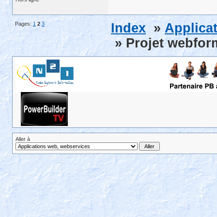
Pages:
1
2
3
Index
»
Applica
» Projet webfor
Aller à