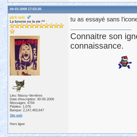
04-03-2008 17:53:20
pick ouic
tu as essayé sans l'icon
La bourse ou la vie ^^
Connaitre son ign
connaissance.
Lieu: Massy-Verrières
Date d'inscription: 30-05-2006
Messages: 4704
Pépites: 1,076
Banque: 2,147,483,647
Site web
Hors ligne