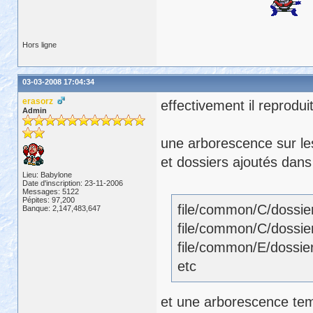
Hors ligne
03-03-2008 17:04:34
erasorz
effectivement il reprodui
Admin
une arborescence sur les
et dossiers ajoutés dans 
Lieu: Babylone
Date d'inscription: 23-11-2006
Messages: 5122
Pépites: 97,200
file/common/C/dossier
Banque: 2,147,483,647
file/common/C/dossier
file/common/E/dossier
etc
et une arborescence temp