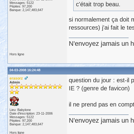
Messages: 5122
c'était trop beau.
Pépites: 97,200
Banque: 2,147,483,647
si normalement ça doit 
ressources) j'ai fait le tes
N'envoyez jamais un hu
Hors ligne
04-03-2008 16:24:48
erasorz
question du jour : est-il
Admin
IE ? (genre de favicon)
il ne prend pas en compte
Lieu: Babylone
Date d'inscription: 23-11-2006
Messages: 5122
N'envoyez jamais un hu
Pépites: 97,200
Banque: 2,147,483,647
Hors ligne