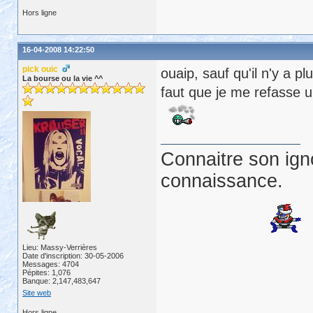
Hors ligne
16-04-2008 14:22:50
pick ouic
ouaip, sauf qu'il n'y a p
La bourse ou la vie ^^
faut que je me refasse 
Connaitre son ign
connaissance.
Lieu: Massy-Verrières
Date d'inscription: 30-05-2006
Messages: 4704
Pépites: 1,076
Banque: 2,147,483,647
Site web
Hors ligne