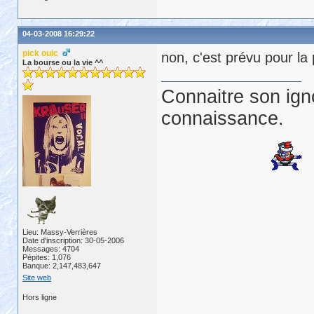
04-03-2008 16:29:22
pick ouic
non, c'est prévu pour la p
La bourse ou la vie ^^
Connaitre son ign
connaissance.
Lieu: Massy-Verrières
Date d'inscription: 30-05-2006
Messages: 4704
Pépites: 1,076
Banque: 2,147,483,647
Site web
Hors ligne