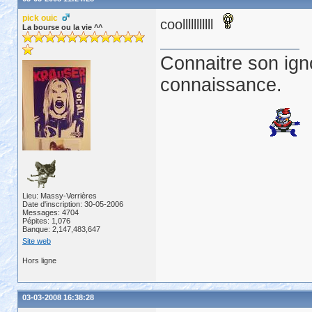
pick ouic
coolllllllllll
La bourse ou la vie ^^
Connaitre son ign
connaissance.
Lieu: Massy-Verrières
Date d'inscription: 30-05-2006
Messages: 4704
Pépites: 1,076
Banque: 2,147,483,647
Site web
Hors ligne
03-03-2008 16:38:28