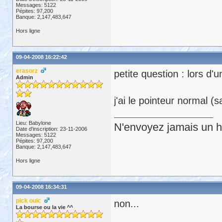
Messages: 5122
Pépites: 97,200
Banque: 2,147,483,647
Hors ligne
09-04-2008 16:22:42
erasorz
petite question : lors d'
Admin
j'ai le pointeur normal (
Lieu: Babylone
N'envoyez jamais un hu
Date d'inscription: 23-11-2006
Messages: 5122
Pépites: 97,200
Banque: 2,147,483,647
Hors ligne
09-04-2008 16:34:31
pick ouic
non...
La bourse ou la vie ^^