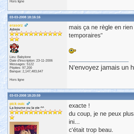
Hors ligne
03-03-2008 18:16:16
erasorz
mais ça ne règle en rien
Admin
temporaires"
Lieu: Babylone
Date d'inscription: 23-11-2006
Messages: 5122
N'envoyez jamais un hu
Pépites: 97,200
Banque: 2,147,483,647
Hors ligne
03-03-2008 18:20:59
pick ouic
exacte !
La bourse ou la vie ^^
du coup, je ne peux plus 
ini...
c'était trop beau.