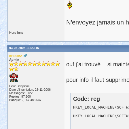
N'envoyez jamais un hu
Hors ligne
03-03-2008 11:00:16
erasorz
Admin
ouf j'ai trouvé... si mai
pour info il faut supprime
Lieu: Babylone
Date d'inscription: 23-11-2006
Messages: 5122
Pépites: 97,200
Code: reg
Banque: 2,147,483,647
HKEY_LOCAL_MACHINE\SOFTW