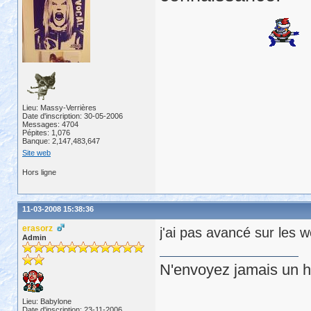
Lieu: Massy-Verrières
Date d'inscription: 30-05-2006
Messages: 4704
Pépites: 1,076
Banque: 2,147,483,647
Site web
Hors ligne
11-03-2008 15:38:36
erasorz
j'ai pas avancé sur les 
Admin
N'envoyez jamais un hu
Lieu: Babylone
Date d'inscription: 23-11-2006