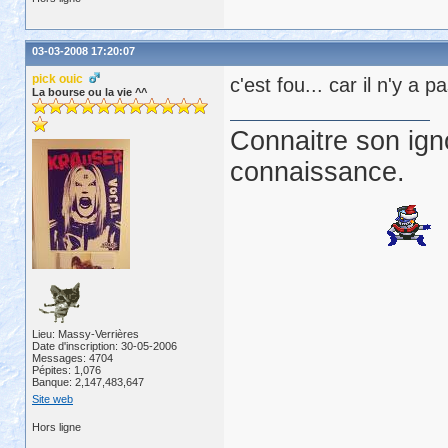
03-03-2008 17:20:07
pick ouic
c'est fou... car il n'y a
La bourse ou la vie ^^
Connaitre son ign
connaissance.
Lieu: Massy-Verrières
Date d'inscription: 30-05-2006
Messages: 4704
Pépites: 1,076
Banque: 2,147,483,647
Site web
Hors ligne