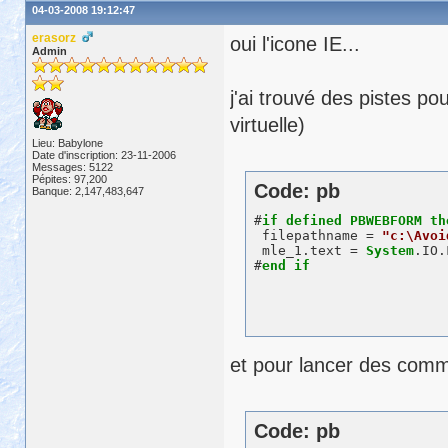
04-03-2008 19:12:47
erasorz
oui l'icone IE...
Admin
j'ai trouvé des pistes po
virtuelle)
Lieu: Babylone
Date d'inscription: 23-11-2006
Messages: 5122
Pépites: 97,200
Code: pb
Banque: 2,147,483,647
#
if
defined
PBWEBFORM
th
 filepathname = 
"c:\Avoi
 mle_1.text = 
System
.IO.
#
end
if
et pour lancer des comm
Code: pb