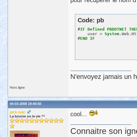
Code: pb
#
IF
Defined
PBDOTNET
THE
    user = 
System
.Web.Ht
#
END
IF
N'envoyez jamais un hu
Hors ligne
04-03-2008 19:40:50
pick ouic
cool...
La bourse ou la vie ^^
Connaitre son ign