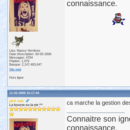
connaissance.
Lieu: Massy-Verrières
Date d'inscription: 30-05-2006
Messages: 4704
Pépites: 1,076
Banque: 2,147,483,647
Site web
Hors ligne
11-03-2008 15:17:44
pick ouic
ca marche la gestion des
La bourse ou la vie ^^
Connaitre son ign
connaissance.