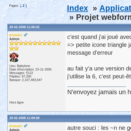
Pages:
1
2
3
Index
»
Applica
» Projet webfor
29-02-2008 11:06:02
erasorz
c'est quand j'ai joué ave
Admin
=> petite icone triangle 
message d'erreur
Lieu: Babylone
au fait y'a une version
Date d'inscription: 23-11-2006
Messages: 5122
j'utilise la 6, c'est peut
Pépites: 97,200
Banque: 2,147,483,647
N'envoyez jamais un hu
Hors ligne
29-02-2008 11:09:58
erasorz
autre souci : les ~n ne g
Admin