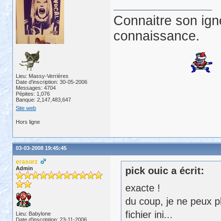
Connaitre son ign
connaissance.
Lieu: Massy-Verrières
Date d'inscription: 30-05-2006
Messages: 4704
Pépites: 1,076
Banque: 2,147,483,647
Site web
Hors ligne
03-03-2008 19:45:45
erasorz
Admin
pick ouic a écrit:
exacte !
du coup, je ne peux pl
fichier ini...
Lieu: Babylone
Date d'inscription: 23-11-2006