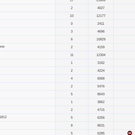
17
23089
2
4027
10
12177
0
2411
3
4696
6
10829
one
2
4159
11
12304
1
3182
2
4224
4
6068
2
5476
5
8643
1
3862
2
4715
1812
5
6256
8
8631
5
6285