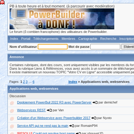
PB à toute heure et à tout moment. (à parcourir avec modération)
Le forum (ô combien francophone) des utilisateurs de Powerbuilder.
Index
Portail
Téléchargements
Membres
Cartographie
Recherche
Inscriptio
Nom d'utilisateur
Mot de passe
Annonce
Certaines rubriques, dont des cours, sont uniquement visibles par les membres du fo
Dans la rubrique Liens & Références, vous avez accès à un sommaire de téléchargeme
Il existe maintenant un nouveau TOPIC "Votre CV en Ligne" accessible uniquement p
Pages:
1
2
3
…
6
Index
» Applications web, webservices
Applications web, webservices
Discussion
Deploiement PowerBuil 2022 R3 avec PowerServer
par demichef
Webservices REST
par Van
Création d'un Webservice avec Powerbuilder 2017
par Nyoto
Service API qui ne rend pas la main
par RomainP94
[RESOLU]
Could not resolve host name
par sbouvetJD