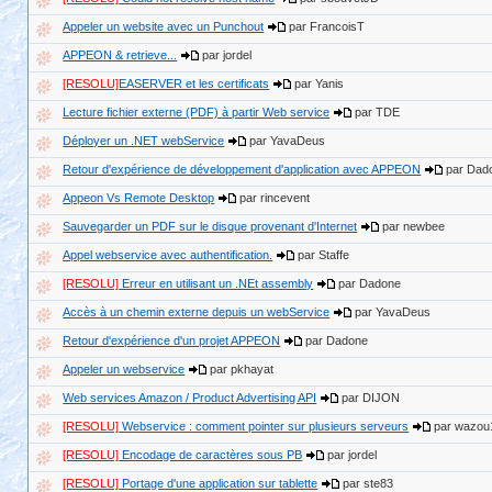
Appeler un website avec un Punchout
par FrancoisT
APPEON & retrieve...
par jordel
[RESOLU]
EASERVER et les certificats
par Yanis
Lecture fichier externe (PDF) à partir Web service
par TDE
Déployer un .NET webService
par YavaDeus
Retour d'expérience de développement d'application avec APPEON
par Dad
Appeon Vs Remote Desktop
par rincevent
Sauvegarder un PDF sur le disque provenant d'Internet
par newbee
Appel webservice avec authentification.
par Staffe
[RESOLU]
Erreur en utilisant un .NEt assembly
par Dadone
Accès à un chemin externe depuis un webService
par YavaDeus
Retour d'expérience d'un projet APPEON
par Dadone
Appeler un webservice
par pkhayat
Web services Amazon / Product Advertising API
par DIJON
[RESOLU]
Webservice : comment pointer sur plusieurs serveurs
par wazou
[RESOLU]
Encodage de caractères sous PB
par jordel
[RESOLU]
Portage d'une application sur tablette
par ste83