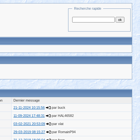
Recherche rapide
on
Dernier message
21-11-2024 10:15:56
par buck
11-09-2024 17:48:31
par HAL46582
03-02-2021 20:53:09
par xlat
29-03-2019 08:15:27
par RomainP94