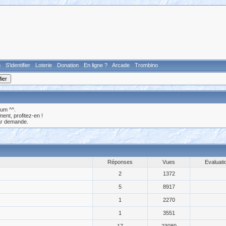
n
S'identifier
Loterie
Donation
En ligne ?
Arcade
Trombino
rum ^^.
nt, profitez-en !
ar demande.
Réponses
Vues
Evaluati
2
1372
5
8917
1
2270
1
3551