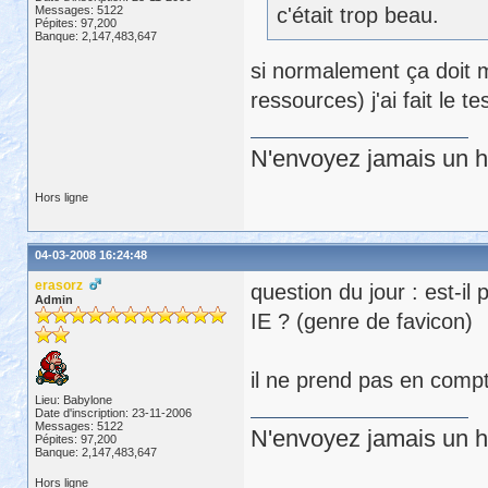
Messages: 5122
c'était trop beau.
Pépites: 97,200
Banque: 2,147,483,647
si normalement ça doit 
ressources) j'ai fait le tes
N'envoyez jamais un hu
Hors ligne
04-03-2008 16:24:48
erasorz
question du jour : est-il
Admin
IE ? (genre de favicon)
il ne prend pas en compte
Lieu: Babylone
Date d'inscription: 23-11-2006
Messages: 5122
N'envoyez jamais un hu
Pépites: 97,200
Banque: 2,147,483,647
Hors ligne