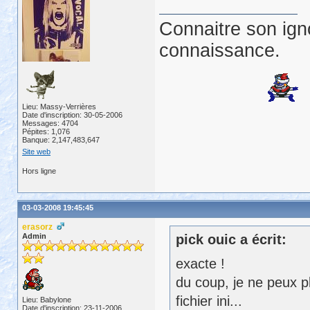
Connaitre son ign
connaissance.
Lieu: Massy-Verrières
Date d'inscription: 30-05-2006
Messages: 4704
Pépites: 1,076
Banque: 2,147,483,647
Site web
Hors ligne
03-03-2008 19:45:45
erasorz
Admin
pick ouic a écrit:
exacte !
du coup, je ne peux pl
fichier ini...
Lieu: Babylone
Date d'inscription: 23-11-2006