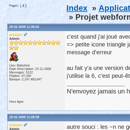
Pages:
1
2
3
Index
»
Applica
» Projet webfor
29-02-2008 11:06:02
erasorz
c'est quand j'ai joué ave
Admin
=> petite icone triangle 
message d'erreur
Lieu: Babylone
au fait y'a une version
Date d'inscription: 23-11-2006
Messages: 5122
j'utilise la 6, c'est peut
Pépites: 97,200
Banque: 2,147,483,647
N'envoyez jamais un hu
Hors ligne
29-02-2008 11:09:58
erasorz
autre souci : les ~n ne g
Admin