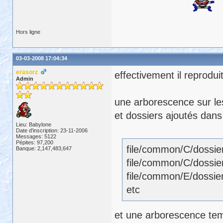
Hors ligne
03-03-2008 17:04:34
erasorz
effectivement il reprodui
Admin
une arborescence sur les
et dossiers ajoutés dans 
Lieu: Babylone
Date d'inscription: 23-11-2006
Messages: 5122
Pépites: 97,200
file/common/C/dossier
Banque: 2,147,483,647
file/common/C/dossier
file/common/E/dossier
etc
et une arborescence temp