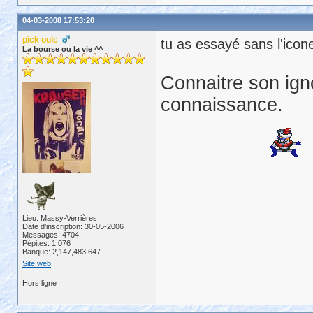
04-03-2008 17:53:20
pick ouic
tu as essayé sans l'icon
La bourse ou la vie ^^
Connaitre son ign
connaissance.
Lieu: Massy-Verrières
Date d'inscription: 30-05-2006
Messages: 4704
Pépites: 1,076
Banque: 2,147,483,647
Site web
Hors ligne