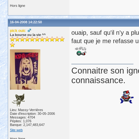
Hors ligne
16-04-2008 14:22:50
pick ouic
ouaip, sauf qu'il n'y a p
La bourse ou la vie ^^
faut que je me refasse 
Connaitre son ign
connaissance.
Lieu: Massy-Verrières
Date d'inscription: 30-05-2006
Messages: 4704
Pépites: 1,076
Banque: 2,147,483,647
Site web
Hors ligne