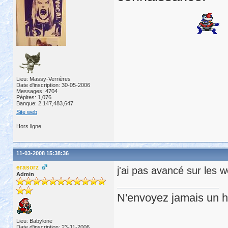
Lieu: Massy-Verrières
Date d'inscription: 30-05-2006
Messages: 4704
Pépites: 1,076
Banque: 2,147,483,647
Site web
Hors ligne
11-03-2008 15:38:36
erasorz
j'ai pas avancé sur les 
Admin
N'envoyez jamais un hu
Lieu: Babylone
Date d'inscription: 23-11-2006