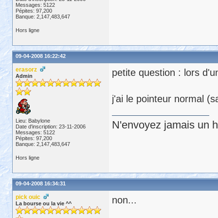
Messages: 5122
Pépites: 97,200
Banque: 2,147,483,647
Hors ligne
09-04-2008 16:22:42
erasorz
petite question : lors d'
Admin
j'ai le pointeur normal (
Lieu: Babylone
N'envoyez jamais un hu
Date d'inscription: 23-11-2006
Messages: 5122
Pépites: 97,200
Banque: 2,147,483,647
Hors ligne
09-04-2008 16:34:31
pick ouic
non...
La bourse ou la vie ^^