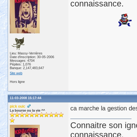
connaissance.
Lieu: Massy-Verrières
Date d'inscription: 30-05-2006
Messages: 4704
Pépites: 1,076
Banque: 2,147,483,647
Site web
Hors ligne
11-03-2008 15:17:44
pick ouic
ca marche la gestion des
La bourse ou la vie ^^
Connaitre son ign
connaissance.