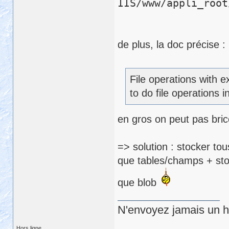
IIS/www/appli_root
de plus, la doc précise :
File operations with e
to do file operations
en gros on peut pas brico
=> solution : stocker to
que tables/champs + sto
que blob
N'envoyez jamais un hu
Hors ligne