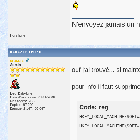
N'envoyez jamais un hu
Hors ligne
03-03-2008 11:00:16
erasorz
Admin
ouf j'ai trouvé... si mai
pour info il faut supprime
Lieu: Babylone
Date d'inscription: 23-11-2006
Messages: 5122
Pépites: 97,200
Code: reg
Banque: 2,147,483,647
HKEY_LOCAL_MACHINE\SOFTW