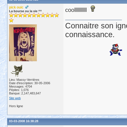
pick ouic
coolllllllllll
La bourse ou la vie ^^
Connaitre son ign
connaissance.
Lieu: Massy-Verrières
Date d'inscription: 30-05-2006
Messages: 4704
Pépites: 1,076
Banque: 2,147,483,647
Site web
Hors ligne
03-03-2008 16:38:28