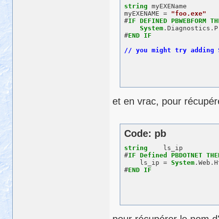
string
 myEXEName

myEXENAME = 
"foo.exe"
#
IF
DEFINED
PBWEBFORM
TH
System
.Diagnostics.P
#
END
IF
et en vrac, pour récupére
Code: pb
string
    ls_ip

#
IF
Defined
PBDOTNET
THE
    ls_ip = 
System
.Web.H
#
END
IF
pour récupérer le nom d'u