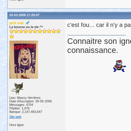
03-03-2008 17:20:07
pick ouic
c'est fou... car il n'y a
La bourse ou la vie ^^
Connaitre son ign
connaissance.
Lieu: Massy-Verrières
Date d'inscription: 30-05-2006
Messages: 4704
Pépites: 1,076
Banque: 2,147,483,647
Site web
Hors ligne