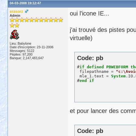
04-03-2008 19:12:47
erasorz
oui l'icone IE...
Admin
j'ai trouvé des pistes po
virtuelle)
Lieu: Babylone
Date d'inscription: 23-11-2006
Messages: 5122
Pépites: 97,200
Code: pb
Banque: 2,147,483,647
#
if
defined
PBWEBFORM
th
 filepathname = 
"c:\Avoi
 mle_1.text = 
System
.IO.
#
end
if
et pour lancer des comm
Code: pb