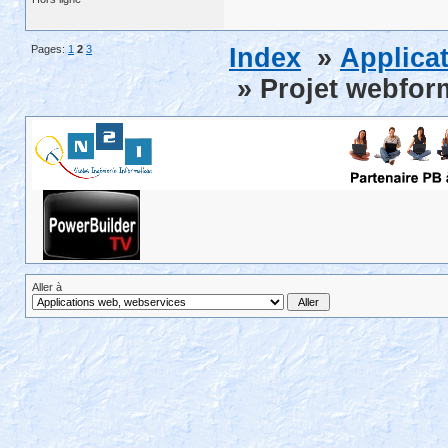
Pages:
1
2
3
Index
»
Applica
» Projet webfor
Aller à