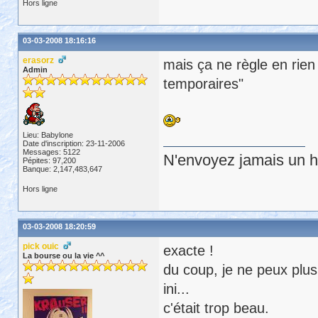
Hors ligne
03-03-2008 18:16:16
erasorz
mais ça ne règle en rien
Admin
temporaires"
Lieu: Babylone
Date d'inscription: 23-11-2006
Messages: 5122
N'envoyez jamais un hu
Pépites: 97,200
Banque: 2,147,483,647
Hors ligne
03-03-2008 18:20:59
pick ouic
exacte !
La bourse ou la vie ^^
du coup, je ne peux plus 
ini...
c'était trop beau.