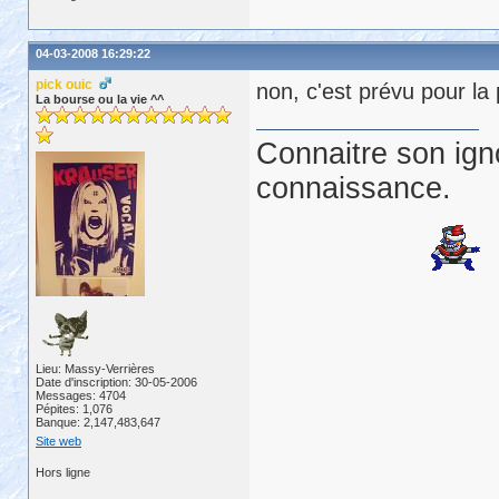
04-03-2008 16:29:22
pick ouic
non, c'est prévu pour la p
La bourse ou la vie ^^
Connaitre son ign
connaissance.
Lieu: Massy-Verrières
Date d'inscription: 30-05-2006
Messages: 4704
Pépites: 1,076
Banque: 2,147,483,647
Site web
Hors ligne