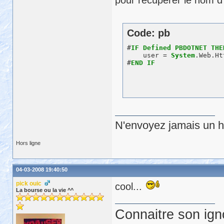
Code: pb
#
IF
Defined
PBDOTNET
THE
    user = 
System
.Web.Ht
#
END
IF
N'envoyez jamais un hu
Hors ligne
04-03-2008 19:40:50
pick ouic
cool...
La bourse ou la vie ^^
Connaitre son ign