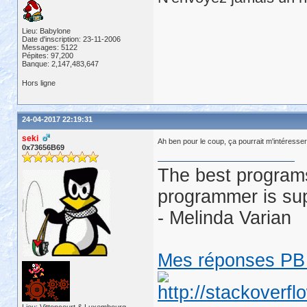
Lieu: Babylone
Date d'inscription: 23-11-2006
Messages: 5122
Pépites: 97,200
Banque: 2,147,483,647
Hors ligne
24-04-2017 22:19:31
seki
Ah ben pour le coup, ça pourrait m'intéresse
0x73656B69
The best programs
programmer is su
- Melinda Varian
Mes réponses PB 