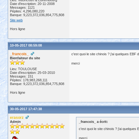
Lieu: Vittoncourt & Luxembourg
Date d'inscription: 20-11-2008
Messages: 1121
Pépites: 4,296,080,220
Banque: 9,223,372,036,854,775,808
Site web
Hors ligne
10-05-2017 08:59:08
_francois_
c'est quoi le site chinois ? j'ai quelques EBF de
Bienfaiteur du site
merci
Lieu: TOULOUSE
Date d'inscription: 25-03-2010
Messages: 151
Pépites: 178,983,268,111
Banque: 9,223,372,036,854,775,808
Hors ligne
30-05-2017 17:47:38
erasorz
Admin
_francois_ a écrit:
c'est quoi le site chinois ? j'ai quelques 
merci