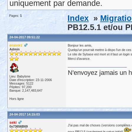
uniquement par demande.
Pages:
1
Index
»
Migrati
PB12.5.1 et/ou P
24-04-2017 09:51:22
erasorz
Bonjour les amis,
Admin
Quelqu'un pourrait mettre à dispo l'un de ces
Le site de Sybase est mort et il faut un login 
Merci d'avance.
N'envoyez jamais un hu
Lieu: Babylone
Date d'inscription: 23-11-2006
Messages: 5122
Pépites: 97,200
Banque: 2,147,483,647
Hors ligne
24-04-2017 14:15:03
seki
J'ai pas mal de choses (versions complètes e
0x73656B69
pour PB12.5 (seulement le setup initial)