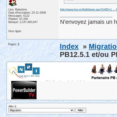
Lieu: Babylone
http://www.hur.cn/Soft/down.asp?UrlID=1 … 
Date d'inscription: 23-11-2006
Messages: 5122
Pépites: 97,200
N'envoyez jamais un hu
Banque: 2,147,483,647
Hors ligne
Pages:
1
Index
»
Migrati
PB12.5.1 et/ou P
Aller à