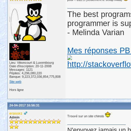
The best programs
programmer is su
- Melinda Varian
Mes réponses PB 
Lieu: Vittoncourt & Luxembourg
Date d'inscription: 20-11-2008
Messages: 1121
Pépites: 4,296,080,220
Banque: 9,223,372,036,854,775,808
Site web
Hors ligne
24-04-2017 16:56:31
erasorz
Trouvé sur un site chinois
Admin
N'envoyez jamais un hu