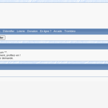
n
S'identifier
Loterie
Donation
En ligne ?
Arcade
Trombino
rum ^^.
nt, profitez-en !
ar demande.