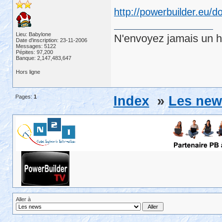
http://powerbuilder.eu/
Lieu: Babylone
N'envoyez jamais un hu
Date d'inscription: 23-11-2006
Messages: 5122
Pépites: 97,200
Banque: 2,147,483,647
Hors ligne
Pages:
1
Index
»
Les new
Aller à