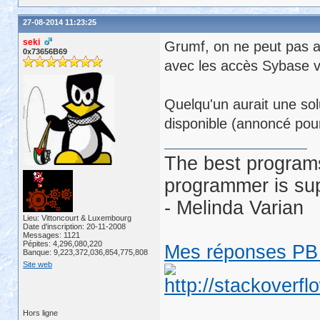
27-08-2014 11:23:25
seki
Grumf, on ne peut pas a
0x73656B69
avec les accès Sybase v
Quelqu'un aurait une sol
disponible (annoncé pou
The best programs
programmer is su
- Melinda Varian
Lieu: Vittoncourt & Luxembourg
Date d'inscription: 20-11-2008
Messages: 1121
Pépites: 4,296,080,220
Mes réponses PB 
Banque: 9,223,372,036,854,775,808
Site web
Hors ligne