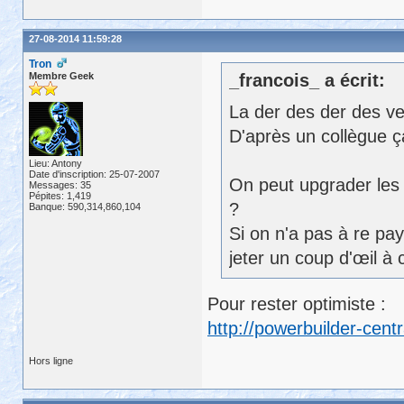
27-08-2014 11:59:28
Tron
Membre Geek
_francois_ a écrit:
La der des der des ve
D'après un collègue ça 
Lieu: Antony
Date d'inscription: 25-07-2007
On peut upgrader les 
Messages: 35
Pépites: 1,419
?
Banque: 590,314,860,104
Si on n'a pas à re pa
jeter un coup d'œil à 
Pour rester optimiste :
http://powerbuilder-cent
Hors ligne