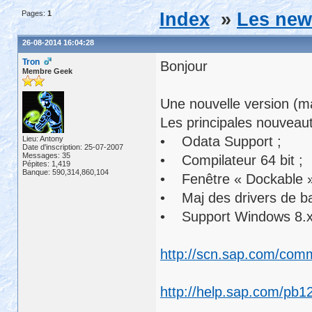
Pages:
1
Index
»
Les new
26-08-2014 16:04:28
Tron
Bonjour
Membre Geek
Une nouvelle version (m
Les principales nouveaut
• Odata Support ;
Lieu: Antony
Date d'inscription: 25-07-2007
Messages: 35
• Compilateur 64 bit ;
Pépites: 1,419
Banque: 590,314,860,104
• Fenêtre « Dockable 
• Maj des drivers de ba
• Support Windows 8.x
http://scn.sap.com/comm
http://help.sap.com/pb1