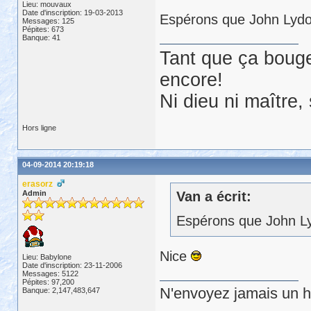
Lieu: mouvaux
Date d'inscription: 19-03-2013
Espérons que John Lydo
Messages: 125
Pépites: 673
Banque: 41
Tant que ça bouge
encore!
Ni dieu ni maître,
Hors ligne
04-09-2014 20:19:18
erasorz
Admin
Van a écrit:
Espérons que John Ly
Nice
Lieu: Babylone
Date d'inscription: 23-11-2006
Messages: 5122
Pépites: 97,200
N'envoyez jamais un hu
Banque: 2,147,483,647