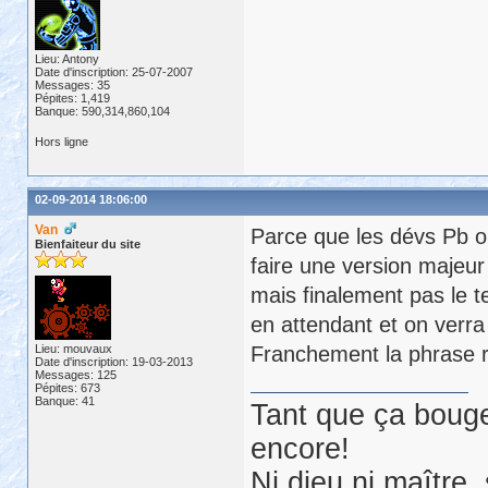
Lieu: Antony
Date d'inscription: 25-07-2007
Messages: 35
Pépites: 1,419
Banque: 590,314,860,104
Hors ligne
02-09-2014 18:06:00
Van
Parce que les dévs Pb on
Bienfaiteur du site
faire une version majeur
mais finalement pas le 
en attendant et on verra 
Lieu: mouvaux
Franchement la phrase r
Date d'inscription: 19-03-2013
Messages: 125
Pépites: 673
Banque: 41
Tant que ça bouge
encore!
Ni dieu ni maître,