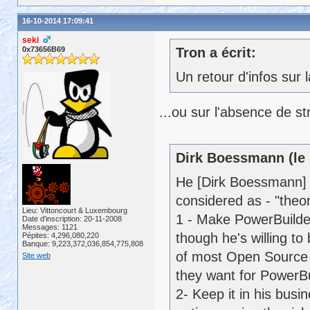
16-10-2014 17:09:41
seki
0x73656B69
Tron a écrit:
Un retour d'infos sur 
...ou sur l'absence de s
Dirk Boessmann (le 
He [Dirk Boessmann] f
considered as - "theor
Lieu: Vittoncourt & Luxembourg
1 - Make PowerBuilder
Date d'inscription: 20-11-2008
Messages: 1121
though he's willing to
Pépites: 4,296,080,220
Banque: 9,223,372,036,854,775,808
of most Open Source pr
Site web
they want for PowerBu
2- Keep it in his busin