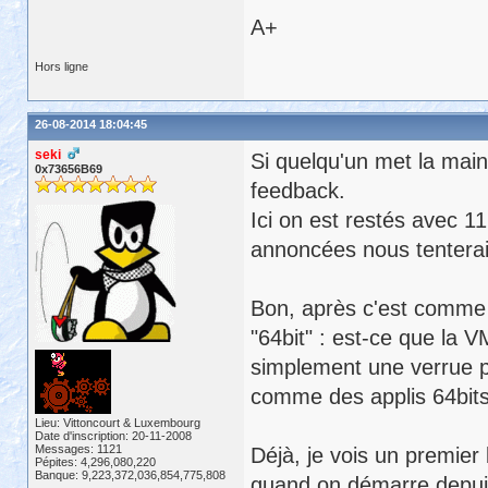
A+
Hors ligne
26-08-2014 18:04:45
seki
Si quelqu'un met la main 
0x73656B69
feedback.
Ici on est restés avec 11
annoncées nous tenterai
Bon, après c'est comme t
"64bit" : est-ce que la 
simplement une verrue p
comme des applis 64bits
Lieu: Vittoncourt & Luxembourg
Date d'inscription: 20-11-2008
Messages: 1121
Déjà, je vois un premier 
Pépites: 4,296,080,220
Banque: 9,223,372,036,854,775,808
quand on démarre depuis l