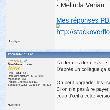
- Melinda Varian
Mes réponses PB 
Hors ligne
27-08-2014 10:17:03
_francois_
La der des der des vers
Bienfaiteur du site
D'après un collègue ça se
Lieu: TOULOUSE
Date d'inscription: 25-03-2010
Messages: 151
On peut upgrader les lic
Pépites: 178,983,268,111
Banque: 9,223,372,036,854,775,808
Si on n'a pas à re payer
coup d'œil à cette versio
Hors ligne