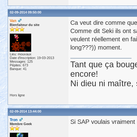
02-09-2014 09:50:00
Van
Ca veut dire comme que
Bienfaiteur du site
Comme dit Seki ils ont sa
veulent réellement en fa
long???)) moment.
Lieu: mouvaux
Date d'inscription: 19-03-2013
Messages: 125
Tant que ça bouge
Pépites: 673
Banque: 41
encore!
Ni dieu ni maître,
Hors ligne
02-09-2014 13:44:00
Tron
Si SAP voulais vraiment
Membre Geek