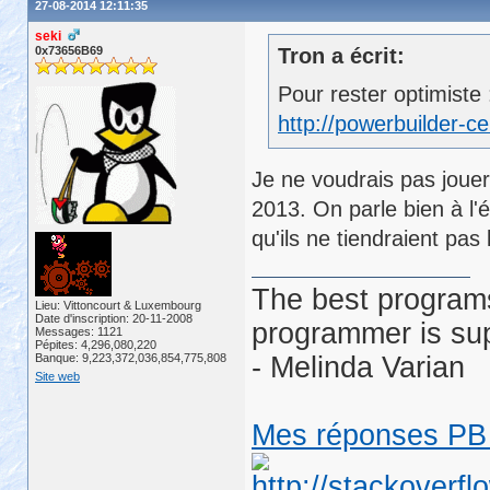
27-08-2014 12:11:35
seki
0x73656B69
Tron a écrit:
Pour rester optimiste 
http://powerbuilder-c
Je ne voudrais pas jouer
2013. On parle bien à l'é
qu'ils ne tiendraient pas 
The best programs
Lieu: Vittoncourt & Luxembourg
Date d'inscription: 20-11-2008
programmer is su
Messages: 1121
Pépites: 4,296,080,220
Banque: 9,223,372,036,854,775,808
- Melinda Varian
Site web
Mes réponses PB 