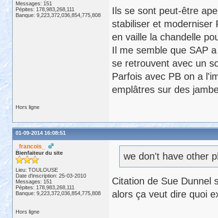
Messages: 151
Ils se sont peut-être ape
Pépites: 178,983,268,111
Banque: 9,223,372,036,854,775,808
stabiliser et moderniser
en vaille la chandelle po
Il me semble que SAP a 
se retrouvent avec un so
Parfois avec PB on a l'i
emplâtres sur des jambe
Hors ligne
01-09-2014 16:08:51
_francois_
Bienfaiteur du site
we don't have other pl
Lieu: TOULOUSE
Date d'inscription: 25-03-2010
Citation de Sue Dunnel 
Messages: 151
Pépites: 178,983,268,111
alors ça veut dire quoi 
Banque: 9,223,372,036,854,775,808
Hors ligne