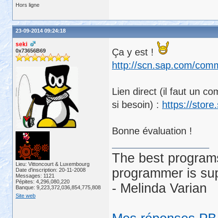
Hors ligne
23-09-2014 09:24:18
seki
Ça y est !
0x73656B69
http://scn.sap.com/comm
Lien direct (il faut un 
si besoin) :
https://stor
Bonne évaluation !
The best programs
Lieu: Vittoncourt & Luxembourg
programmer is su
Date d'inscription: 20-11-2008
Messages: 1121
Pépites: 4,296,080,220
- Melinda Varian
Banque: 9,223,372,036,854,775,808
Site web