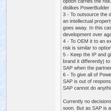
option carries the ris
dislikes PowerBuilder
3 - To outsource the 
an intellectual proper
goes away. In this ca
development over aga
4 - To OEM it to an e
risk is similar to optio
5 - Keep the IP and g
brand it differently) t
SAP when the partner 
6 - To give all of Pow
SAP is out of responsi
SAP cannot do anythin
Currently no decisio
soon. But as SAP is 