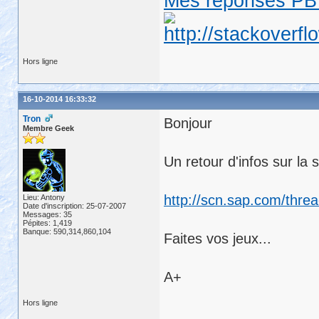
Mes réponses PB 
Hors ligne
16-10-2014 16:33:32
Tron
Bonjour
Membre Geek
Un retour d'infos sur la
http://scn.sap.com/thre
Lieu: Antony
Date d'inscription: 25-07-2007
Messages: 35
Pépites: 1,419
Banque: 590,314,860,104
Faites vos jeux...
A+
Hors ligne