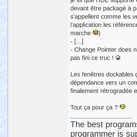
je lis que l'IDE supporte
devant être packagé à pa
s'appellent comme les ver
l'application les référe
marche
)
- [...]
- Change Pointer does no
pas fini ce truc !
Les fenêtres dockables ç
dépendance vers un compo
finalement rétrogradée e
Tout ça pour ça ?
The best programs
programmer is su