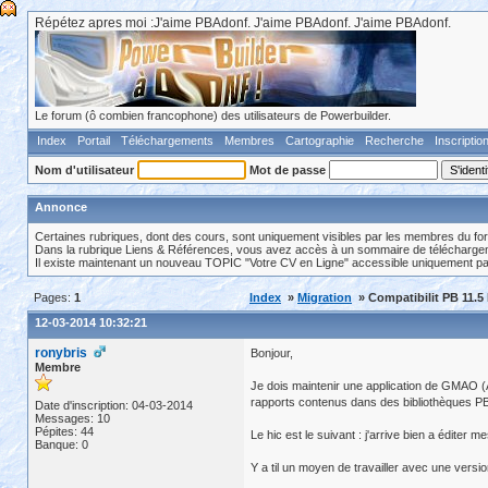
Répétez apres moi :J'aime PBAdonf. J'aime PBAdonf. J'aime PBAdonf.
Le forum (ô combien francophone) des utilisateurs de Powerbuilder.
Index
Portail
Téléchargements
Membres
Cartographie
Recherche
Inscriptio
Nom d'utilisateur
Mot de passe
Annonce
Certaines rubriques, dont des cours, sont uniquement visibles par les membres du fo
Dans la rubrique Liens & Références, vous avez accès à un sommaire de téléchargeme
Il existe maintenant un nouveau TOPIC "Votre CV en Ligne" accessible uniquement p
Pages:
1
Index
»
Migration
» Compatibilit PB 11.5
12-03-2014 10:32:21
ronybris
Bonjour,
Membre
Je dois maintenir une application de GMAO (
rapports contenus dans des bibliothèques P
Date d'inscription: 04-03-2014
Messages: 10
Pépites: 44
Le hic est le suivant : j'arrive bien a éditer 
Banque: 0
Y a til un moyen de travailler avec une versi