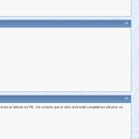
#4
#5
cise je débute en PB. J'ai compris que le click droit build compilait les pbl pour en