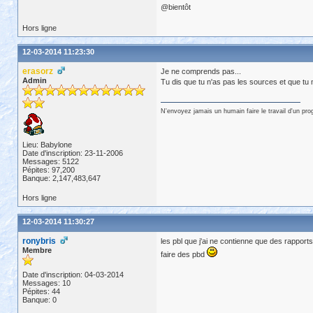
@bientôt
Hors ligne
12-03-2014 11:23:30
erasorz
Je ne comprends pas...
Admin
Tu dis que tu n'as pas les sources et que tu
N'envoyez jamais un humain faire le travail d'un pr
Lieu: Babylone
Date d'inscription: 23-11-2006
Messages: 5122
Pépites: 97,200
Banque: 2,147,483,647
Hors ligne
12-03-2014 11:30:27
ronybris
les pbl que j'ai ne contienne que des rapports
Membre
faire des pbd
Date d'inscription: 04-03-2014
Messages: 10
Pépites: 44
Banque: 0