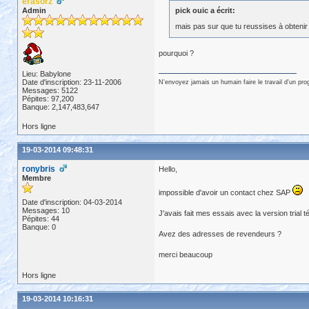
erasorz
Admin
pick ouic a écrit:
mais pas sur que tu reussises à obtenir u
pourquoi ?
Lieu: Babylone
Date d'inscription: 23-11-2006
N'envoyez jamais un humain faire le travail d'un pr
Messages: 5122
Pépites: 97,200
Banque: 2,147,483,647
Hors ligne
19-03-2014 09:48:31
ronybris
Hello,
Membre
impossible d'avoir un contact chez SAP
Date d'inscription: 04-03-2014
Messages: 10
J'avais fait mes essais avec la version trial 
Pépites: 44
Banque: 0
Avez des adresses de revendeurs ?
merci beaucoup
Hors ligne
19-03-2014 10:16:31