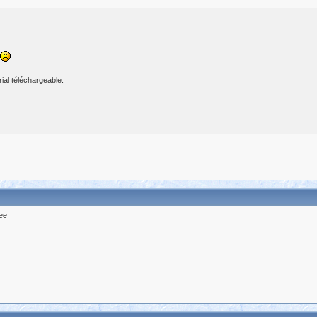
rial téléchargeable.
nee