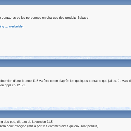
contact avec les personnes en charges des produits Sybase
ing … werbuilder
l'obtention d'une licence 11.5 va être coton d'après les quelques contacts que j'ai eu. Je vai
son appli en 12.5.2.
g des pbd, dll, exe de la version 11.5.
era ceux d'origine (mis à part les commentaires qui eux sont perdus).