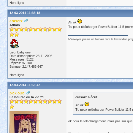
Hors ligne
12-03-2014 11:35:18
erasorz
Ah ok
Admin
Tu peux télécharger PowerBuilder 11.5 (nor
N'envoyez jamais un humain faire le travail d'un pr
Lieu: Babylone
Date d'inscription: 23-11-2006
Messages: 5122
Pépites: 97,200
Banque: 2,147,483,647
Hors ligne
12-03-2014 11:53:42
pick ouic
La bourse ou la vie ^^
erasorz a écrit:
Ah ok
Tu peux télécharger PowerBuilder 11.5 
ok pour le telechargement, mais pas sur que tu