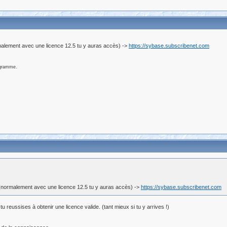
malement avec une licence 12.5 tu y auras accès) ->
https://sybase.subscribenet.com
ogramme.
(normalement avec une licence 12.5 tu y auras accès) ->
https://sybase.subscribenet.com
 reussises à obtenir une licence valide. (tant mieux si tu y arrives !)