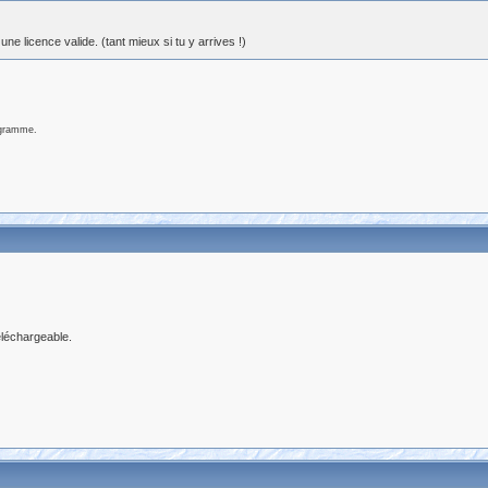
ne licence valide. (tant mieux si tu y arrives !)
ogramme.
téléchargeable.