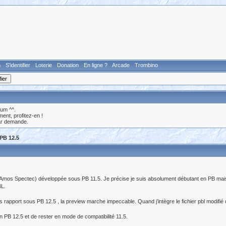
n
S'identifier
Loterie
Donation
En ligne ?
Arcade
Trombino
rum ^^.
nt, profitez-en !
ar demande.
 PB 12.5
Amos Spectec) développée sous PB 11.5. Je précise je suis absolument débutant en PB mais 
BL.
mes rapport sous PB 12.5 , la preview marche impeccable. Quand j’intègre le fichier pbl modifié d
on PB 12.5 et de rester en mode de compatibilité 11.5.