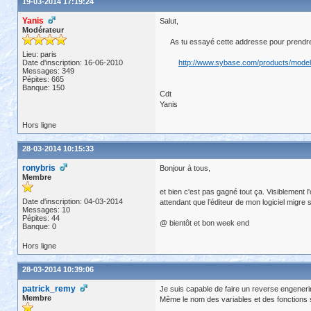
19-03-2014 17:19:24
Yanis
Salut,
Modérateur
As tu essayé cette addresse pour prendre 
Lieu: paris
Date d'inscription: 16-06-2010
http://www.sybase.com/products/model
Messages: 349
Pépites: 665
Banque: 150
Cdt
Yanis
Hors ligne
28-03-2014 10:15:33
ronybris
Bonjour à tous,
Membre
et bien c'est pas gagné tout ça. Visiblement 
Date d'inscription: 04-03-2014
attendant que l’éditeur de mon logiciel migre 
Messages: 10
Pépites: 44
@ bientôt et bon week end
Banque: 0
Hors ligne
28-03-2014 10:39:06
patrick_remy
Je suis capable de faire un reverse engenerin
Membre
Même le nom des variables et des fonctions s