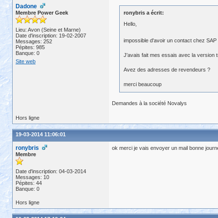
Dadone
Membre Power Geek
ronybris a écrit:
Hello,
Lieu: Avon (Seine et Marne)
Date d'inscription: 19-02-2007
impossible d'avoir un contact chez SAP
Messages: 252
Pépites: 985
Banque: 0
J'avais fait mes essais avec la version t
Site web
Avez des adresses de revendeurs ?
merci beaucoup
Demandes à la société Novalys
Hors ligne
19-03-2014 11:06:01
ronybris
ok merci je vais envoyer un mail bonne jour
Membre
Date d'inscription: 04-03-2014
Messages: 10
Pépites: 44
Banque: 0
Hors ligne