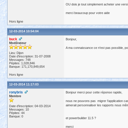
OU dois je tout simplement acheter une versio
merci beaucoup pour votre aide
Hors ligne
12-03-2014 10:54:04
buck
Bonjour,
Modérateur
A ma connaissance ce n'est pas possible, pourq
Lieu: Dijon
Date d'inscription: 31-07-2008
Messages: 748
Pépites: 1,028,846
Banque: 171,170,849,654
Hors ligne
12-03-2014 11:17:03
ronybris
Bonjour merci pour cette réponse rapide,
Membre
nous ne pouvons pas migrer l'application ca
aimerait personnaliser les rapports nous mê
Date d'inscription: 04-03-2014
Messages: 10
Pépites: 44
Banque: 0
et powerbuilder 11.5 ?
merci