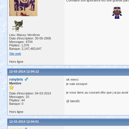
Connaitre son ignorance est une grande part
Lieu: Massy-Verrières
Date d'inscription: 30-05-2006
Messages: 4704
Pépites: 1,076
Banque: 2,147,483,647
Site web
Hors ligne
12-03-2014 12:04:12
ronybris
ok merci
Membre
je vais essayer
je vous tiens au courant dès que j ai pu avoir
Date d'inscription: 04-03-2014
Messages: 10
Pépites: 44
@ bientôt
Banque: 0
Hors ligne
12-03-2014 12:04:51