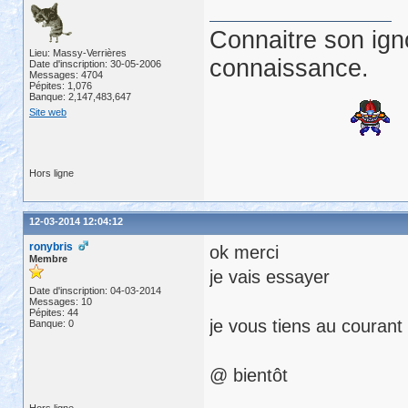
Connaitre son ign
Lieu: Massy-Verrières
connaissance.
Date d'inscription: 30-05-2006
Messages: 4704
Pépites: 1,076
Banque: 2,147,483,647
Site web
Hors ligne
12-03-2014 12:04:12
ronybris
ok merci
Membre
je vais essayer
Date d'inscription: 04-03-2014
Messages: 10
Pépites: 44
je vous tiens au courant 
Banque: 0
@ bientôt