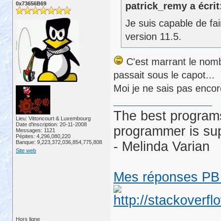
0x73656B69
patrick_remy a écrit
Je suis capable de fai
version 11.5.
C'est marrant le nomb
passait sous le capot...
Moi je ne sais pas enco
The best programs
Lieu: Vittoncourt & Luxembourg
Date d'inscription: 20-11-2008
programmer is su
Messages: 1121
Pépites: 4,296,080,220
Banque: 9,223,372,036,854,775,808
- Melinda Varian
Site web
Mes réponses PB 
Hors ligne