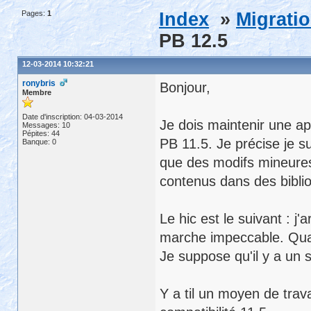
Pages:
1
Index
»
Migrati
PB 12.5
12-03-2014 10:32:21
ronybris
Bonjour,
Membre
Date d'inscription: 04-03-2014
Je dois maintenir une 
Messages: 10
Pépites: 44
PB 11.5. Je précise je s
Banque: 0
que des modifs mineures
contenus dans des bibli
Le hic est le suivant : j
marche impeccable. Quand 
Je suppose qu'il y a un s
Y a til un moyen de trav