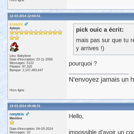
Hors ligne
12-03-2014 12:04:51
erasorz
Admin
pick ouic a écrit:
mais pas sur que tu re
y arrives !)
Lieu: Babylone
Date d'inscription: 23-11-2006
pourquoi ?
Messages: 5122
Pépites: 97,200
Banque: 2,147,483,647
N'envoyez jamais un hu
Hors ligne
19-03-2014 09:48:31
ronybris
Hello,
Membre
Date d'inscription: 04-03-2014
impossible d'avoir un c
Messages: 10