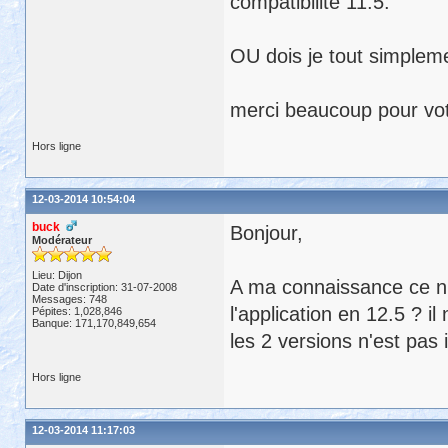
compatibilité 11.5.
OU dois je tout simpleme
merci beaucoup pour vot
Hors ligne
12-03-2014 10:54:04
buck
Bonjour,
Modérateur
Lieu: Dijon
A ma connaissance ce n'
Date d'inscription: 31-07-2008
Messages: 748
l'application en 12.5 ? il
Pépites: 1,028,846
Banque: 171,170,849,654
les 2 versions n'est pas 
Hors ligne
12-03-2014 11:17:03