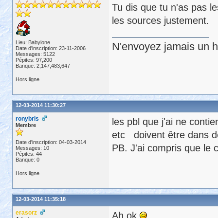
Tu dis que tu n'as pas l
les sources justement.
Lieu: Babylone
N'envoyez jamais un hu
Date d'inscription: 23-11-2006
Messages: 5122
Pépites: 97,200
Banque: 2,147,483,647
Hors ligne
12-03-2014 11:30:27
ronybris
les pbl que j'ai ne conti
Membre
etc doivent être dans de
Date d'inscription: 04-03-2014
PB. J'ai compris que le c
Messages: 10
Pépites: 44
Banque: 0
Hors ligne
12-03-2014 11:35:18
erasorz
Ah ok