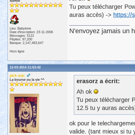
Admin
Tu peux télécharger Pow
auras accès) ->
https:/
Lieu: Babylone
N'envoyez jamais un hu
Date d'inscription: 23-11-2006
Messages: 5122
Pépites: 97,200
Banque: 2,147,483,647
Hors ligne
12-03-2014 11:53:42
pick ouic
La bourse ou la vie ^^
erasorz a écrit:
Ah ok
Tu peux télécharger 
12.5 tu y auras accès
ok pour le telechargemen
valide. (tant mieux si tu 