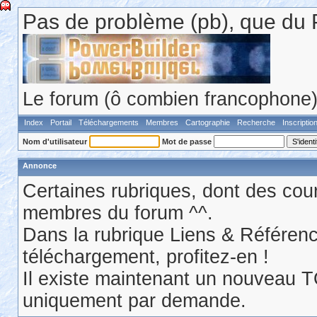
Pas de problème (pb), que du 
Le forum (ô combien francophone) 
Index
Portail
Téléchargements
Membres
Cartographie
Recherche
Inscriptio
Nom d'utilisateur
Mot de passe
Annonce
Certaines rubriques, dont des cour
membres du forum ^^.
Dans la rubrique Liens & Référen
téléchargement, profitez-en !
Il existe maintenant un nouveau 
uniquement par demande.