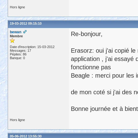
Hors ligne
19-03-2012 09:15:10
bewan
Re-bonjour,
Membre
Date d'inscription: 15-03-2012
Erasorz: oui j'ai copié l
Messages: 17
Pépites: 86
application , j'ai essay
Banque: 0
fonctionne pas
Beagle : merci pour les i
de mon coté si j'ai des n
Bonne journée et à bient
Hors ligne
05-06-2012 13:55:30