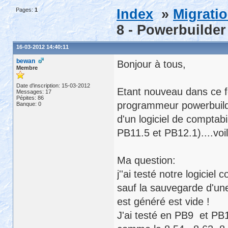
Pages:
1
Index
»
Migrati
8 - Powerbuilder
16-03-2012 14:40:11
bewan
Bonjour à tous,
Membre
Date d'inscription: 15-03-2012
Etant nouveau dans ce fo
Messages: 17
Pépites: 86
programmeur powerbuild
Banque: 0
d'un logiciel de comptab
PB11.5 et PB12.1)....voilà
Ma question:
j''ai testé notre logici
sauf la sauvegarde d'un
est généré est vide !
J'ai testé en PB9 et PB12