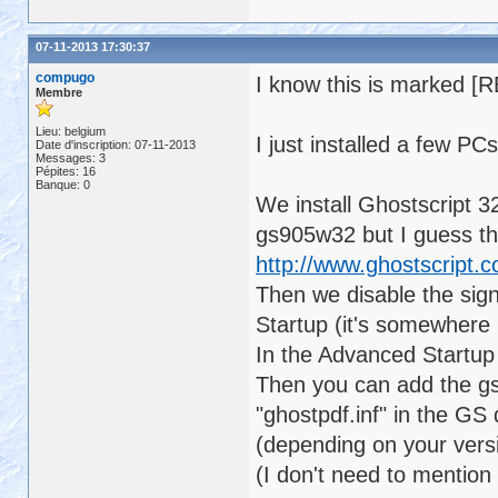
07-11-2013 17:30:37
compugo
I know this is marked [R
Membre
Lieu: belgium
I just installed a few P
Date d'inscription: 07-11-2013
Messages: 3
Pépites: 16
Banque: 0
We install Ghostscript 32
gs905w32 but I guess th
http://www.ghostscript.
Then we disable the sig
Startup (it's somewhere 
In the Advanced Startup 
Then you can add the gs 
"ghostpdf.inf" in the GS 
(depending on your vers
(I don't need to mention