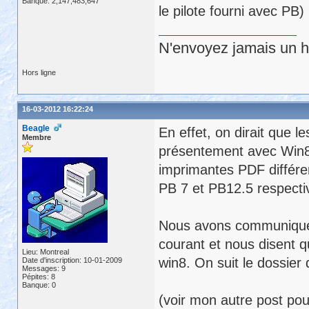
Banque: 2,147,483,647
le pilote fourni avec PB)
N'envoyez jamais un hu
Hors ligne
16-03-2012 16:22:24
Beagle
En effet, on dirait que l
Membre
présentement avec Win8.
imprimantes PDF différe
PB 7 et PB12.5 respecti
Nous avons communiqué a
courant et nous disent q
Lieu: Montreal
win8. On suit le dossier 
Date d'inscription: 10-01-2009
Messages: 9
Pépites: 8
Banque: 0
(voir mon autre post pour