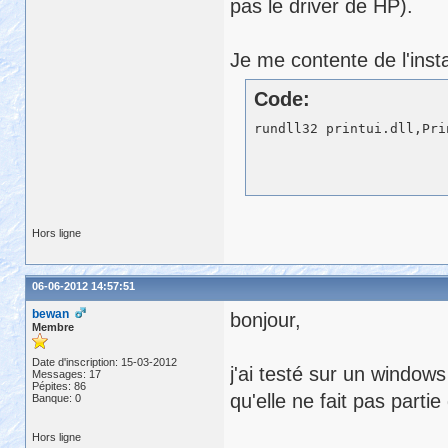
pas le driver de HP).
Je me contente de l'inst
Code:
Hors ligne
06-06-2012 14:57:51
bewan
bonjour,
Membre
Date d'inscription: 15-03-2012
j'ai testé sur un window
Messages: 17
Pépites: 86
qu'elle ne fait pas part
Banque: 0
Hors ligne