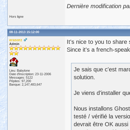
Dernière modification p
Hors ligne
08-11-2013 15:12:00
erasorz
It's nice to you to shar
Admin
Since it's a french-speak
Je sais que c'est mar
Lieu: Babylone
Date d'inscription: 23-11-2006
solution.
Messages: 5122
Pépites: 97,200
Banque: 2,147,483,647
Je viens d'installer 
Nous installons Ghost
testé / vérifié la ver
devrait être OK aussi 