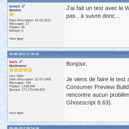
bewan
J'ai fait un test avec le
Membre
pas , à suivre donc...
Date d'inscription: 15-03-2012
Messages: 17
Pépites: 86
Banque: 0
Hors ligne
05-06-2012 17:35:33
buck
Bonjour,
Modérateur
Lieu: Dijon
Je viens de faire le test
Date d'inscription: 31-07-2008
Messages: 748
Consumer Preview Build
Pépites: 1,028,846
Banque: 171,170,849,654
rencontre aucun problèm
Ghostscript 8.63).
Hors ligne
06-06-2012 09:14:34