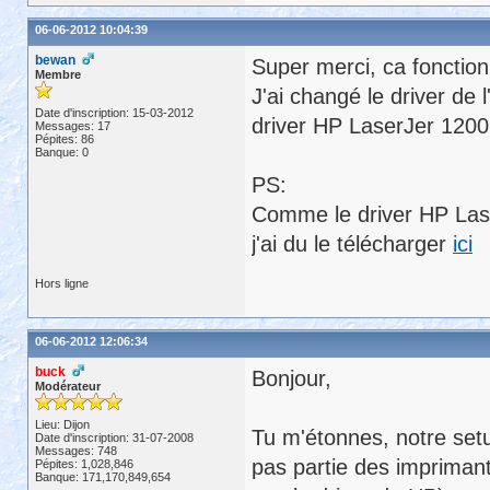
06-06-2012 10:04:39
bewan
Super merci, ca fonctio
Membre
J'ai changé le driver d
Date d'inscription: 15-03-2012
driver HP LaserJer 1200
Messages: 17
Pépites: 86
Banque: 0
PS:
Comme le driver HP Laser
j'ai du le télécharger
ici
Hors ligne
06-06-2012 12:06:34
buck
Bonjour,
Modérateur
Lieu: Dijon
Tu m'étonnes, notre setu
Date d'inscription: 31-07-2008
Messages: 748
pas partie des imprimant
Pépites: 1,028,846
Banque: 171,170,849,654