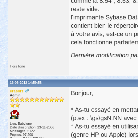
comme la 8.54 , 8.63, 8.7
reste vide.
l'imprimante Sybase Da
contient bien le répertoir
à votre avis, est-ce un
cela fonctionne parfaite
Dernière modification p
Hors ligne
16-03-2012 14:59:58
erasorz
Bonjour,
Admin
* As-tu essayé en metta
(p.ex : \gs\gsN.NN avec
Lieu: Babylone
* As-tu essayé en utilisa
Date d'inscription: 23-11-2006
Messages: 5122
(genre HP ou Apple) lors
Pépites: 97,200