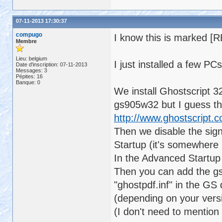
07-11-2013 17:30:37
compugo
I know this is marked [R
Membre
Lieu: belgium
I just installed a few P
Date d'inscription: 07-11-2013
Messages: 3
Pépites: 16
Banque: 0
We install Ghostscript 32
gs905w32 but I guess th
http://www.ghostscript.
Then we disable the sig
Startup (it's somewhere 
In the Advanced Startup 
Then you can add the gs 
"ghostpdf.inf" in the GS 
(depending on your vers
(I don't need to mention