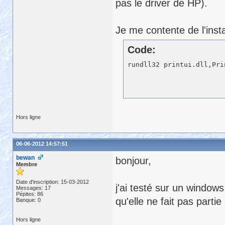
pas le driver de HP).
Je me contente de l'inst
Code:
Hors ligne
06-06-2012 14:57:51
bewan
bonjour,
Membre
Date d'inscription: 15-03-2012
j'ai testé sur un window
Messages: 17
Pépites: 86
qu'elle ne fait pas part
Banque: 0
Hors ligne