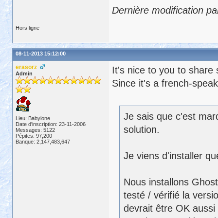
Dernière modification p
Hors ligne
08-11-2013 15:12:00
erasorz
It's nice to you to shar
Admin
Since it's a french-speak
Je sais que c'est mar
Lieu: Babylone
Date d'inscription: 23-11-2006
solution.
Messages: 5122
Pépites: 97,200
Banque: 2,147,483,647
Je viens d'installer 
Nous installons Ghost
testé / vérifié la ver
devrait être OK aussi 