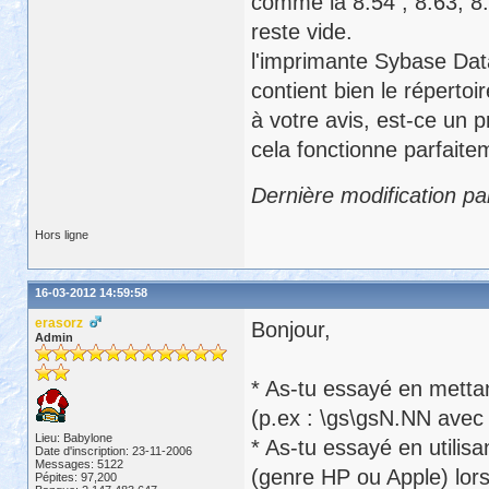
comme la 8.54 , 8.63, 8.7
reste vide.
l'imprimante Sybase Da
contient bien le répertoir
à votre avis, est-ce un
cela fonctionne parfaite
Dernière modification p
Hors ligne
16-03-2012 14:59:58
erasorz
Bonjour,
Admin
* As-tu essayé en metta
(p.ex : \gs\gsN.NN avec
Lieu: Babylone
* As-tu essayé en utilisa
Date d'inscription: 23-11-2006
Messages: 5122
(genre HP ou Apple) lors
Pépites: 97,200