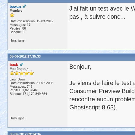
bewan
J'ai fait un test avec le
Membre
pas , à suivre donc...
Date d'inscription: 15-03-2012
Messages: 17
Pépites: 86
Banque: 0
Hors ligne
05-06-2012 17:35:33
buck
Bonjour,
Modérateur
Lieu: Dijon
Je viens de faire le test
Date d'inscription: 31-07-2008
Messages: 748
Consumer Preview Build
Pépites: 1,028,846
Banque: 171,170,849,654
rencontre aucun problèm
Ghostscript 8.63).
Hors ligne
06-06-2012 09:14:34