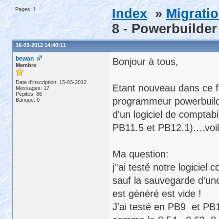
Pages:
1
Index
»
Migrati
8 - Powerbuilder
16-03-2012 14:40:11
bewan
Bonjour à tous,
Membre
Date d'inscription: 15-03-2012
Etant nouveau dans ce fo
Messages: 17
Pépites: 86
programmeur powerbuild
Banque: 0
d'un logiciel de comptab
PB11.5 et PB12.1)....voilà
Ma question:
j''ai testé notre logici
sauf la sauvegarde d'un
est généré est vide !
J'ai testé en PB9 et PB12