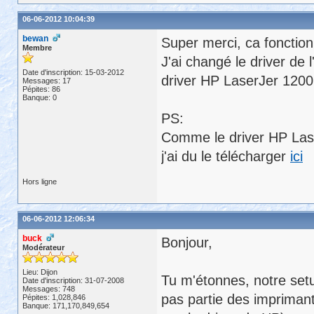
06-06-2012 10:04:39
bewan
Super merci, ca fonctio
Membre
J'ai changé le driver d
Date d'inscription: 15-03-2012
driver HP LaserJer 1200
Messages: 17
Pépites: 86
Banque: 0
PS:
Comme le driver HP Laser
j'ai du le télécharger
ici
Hors ligne
06-06-2012 12:06:34
buck
Bonjour,
Modérateur
Lieu: Dijon
Tu m'étonnes, notre setu
Date d'inscription: 31-07-2008
Messages: 748
pas partie des imprimant
Pépites: 1,028,846
Banque: 171,170,849,654