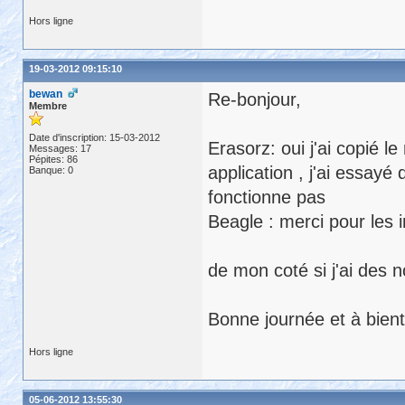
Hors ligne
19-03-2012 09:15:10
bewan
Re-bonjour,
Membre
Date d'inscription: 15-03-2012
Erasorz: oui j'ai copié l
Messages: 17
Pépites: 86
application , j'ai essay
Banque: 0
fonctionne pas
Beagle : merci pour les i
de mon coté si j'ai des n
Bonne journée et à bient
Hors ligne
05-06-2012 13:55:30