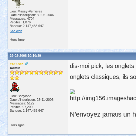
Lieu: Massy-Verrières
Date d'inscription: 30-05-2006
Messages: 4704
Pépites: 1,076
Banque: 2,147,483,647
Site web
Hors ligne
29-02-2008 10:10:39
erasorz
dis-moi pick, les onglet
Admin
onglets classiques, ils s
Lieu: Babylone
Date d'inscription: 23-11-2006
Messages: 5122
Pépites: 97,200
Banque: 2,147,483,647
N'envoyez jamais un hu
Hors ligne