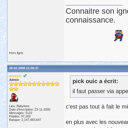
Connaitre son ign
connaissance.
Hors ligne
28-02-2008 21:56:37
erasorz
Admin
pick ouic a écrit:
il faut passer via app
c'est pas tout à fait le
Lieu: Babylone
Date d'inscription: 23-11-2006
Messages: 5122
Pépites: 97,200
Banque: 2,147,483,647
en plus avec les nouvea