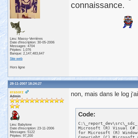
connaissance.
Lieu: Massy-Verrières
Date d'inscription: 30-05-2006
Messages: 4704
Pépites: 1,076
Banque: 2,147,483,647
Site web
Hors ligne
28-11-2007 18:24:27
erasorz
non, mais dans le log j'a
Admin
Code:
C:\_report_dev\src\_sdc_report_webform.pbt_build\SDCWebReport>csc
Microsoft (R) Visual C# 2005 Compiler version 8.00.50727.42
for Microsoft (R) Windows (R) 2005 Framework version 2.0.50727
Copyright (C) Microsoft Corporation 2001-2005. All rights reserved.

fatal error CS2008: No inputs specified

C:\_report_dev\src\_sdc_report_webform.pbt_build\SDCWebReport>if errorlevel 9009 exit 3 

C:\_report_dev\src\_sdc_report_webform.pbt_build\SDCWebReport>if exist "C:\_report_dev\src\_sdc_report_webform.pbt_build\SDCWebReport\*.asmx" del "C:\_report_dev\src\_sdc_report_webform.pbt_build\SDCWebReport\*.asmx" 

C:\_report_dev\src\_sdc_report_webform.pbt_build\SDCWebReport>if exist "C:\_report_dev\src\_sdc_report_webform.pbt_build\SDCWebReport\*.html" del "C:\_report_dev\src\_sdc_report_webform.pbt_build\SDCWebReport\*.html" 

C:\_report_dev\src\_sdc_report_webform.pbt_build\SDCWebReport>if exist "C:\_report_dev\src\_sdc_report_webform.pbt_build\SDCWebReport\*.css" del "C:\_report_dev\src\_sdc_report_webform.pbt_build\SDCWebReport\*.css" 

C:\_report_dev\src\_sdc_report_webform.pbt_build\SDCWebReport>if exist "C:\_report_dev\src\_sdc_report_webform.pbt_build\SDCWebReport\*.cs" del "C:\_report_dev\src\_sdc_report_webform.pbt_build\SDCWebReport\*.cs" 

C:\_report_dev\src\_sdc_report_webform.pbt_build\SDCWebReport>if exist "C:\_report_dev\src\_sdc_report_webform.pbt_build\SDCWebReport\*.aspx" del "C:\_report_dev\src\_sdc_report_webform.pbt_build\SDCWebReport\*.aspx" 

C:\_report_dev\src\_sdc_report_webform.pbt_build\SDCWebReport>if exist "C:\_report_dev\src\_sdc_report_webform.pbt_build\SDCWebReport\*.htm" del "C:\_report_dev\src\_sdc_report_webform.pbt_build\SDCWebReport\*.htm" 

C:\_report_dev\src\_sdc_report_webform.pbt_build\SDCWebReport>if exist "C:\_report_dev\src\_sdc_report_webform.pbt_build\SDCWebReport\*.js" del "C:\_report_dev\src\_sdc_report_webform.pbt_build\SDCWebReport\*.js" 

C:\_report_dev\src\_sdc_report_webform.pbt_build\SDCWebReport>if exist "C:\_report_dev\src\_sdc_report_webform.pbt_build\SDCWebReport\*.resx" del "C:\_report_dev\src\_sdc_report_webform.pbt_build\SDCWebReport\*.resx" 

C:\_report_dev\src\_sdc_report_webform.pbt_build\SDCWebReport>if exist "C:\_report_dev\src\_sdc_report_webform.pbt_build\SDCWebReport\*.asax" del "C:\_report_dev\src\_sdc_report_webform.pbt_build\SDCWebReport\*.asax" 

C:\_report_dev\src\_sdc_report_webform.pbt_build\SDCWebReport>if exist "C:\_report_dev\src\_sdc_report_webform.pbt_build\SDCWebReport\build.bat" del "C:\_report_dev\src\_sdc_report_webform.pbt_build\SDCWebReport\build.bat" 

C:\_report_dev\src\_sdc_report_webform.pbt_build\SDCWebReport>if exist "C:\_report_dev\src\_sdc_report_webform.pbt_build\SDCWebReport\web.config" del "C:\_report_dev\src\_sdc_report_webform.pbt_build\SDCWebReport\web.config" 

C:\_report_dev\src\_sdc_report_webform.pbt_build\SDCWebReport>if exist "C:\_report_dev\src\_sdc_report_webform.pbt_build\SDCWebReport\bin" rd /s /q "C:\_report_dev\src\_sdc_report_webform.pbt_build\SDCWebReport\bin" 

C:\_report_dev\src\_sdc_report_webform.pbt_build\SDCWebReport>if exist "C:\_report_dev\src\_sdc_report_webform.pbt_build\SDCWebReport\images" rd /s /q "C:\_report_dev\src\_sdc_report_webform.pbt_build\SDCWebReport\images" 

C:\_report_dev\src\_sdc_report_webform.pbt_build\SDCWebReport>if exist "C:\_report_dev\src\_sdc_report_webform.pbt_build\SDCWebReport\scripts" rd /s /q "C:\_report_dev\src\_sdc_report_webform.pbt_build\SDCWebReport\scripts" 

C:\_report_dev\src\_sdc_report_webform.pbt_build\SDCWebReport>if exist "C:\_report_dev\src\_sdc_report_webform.pbt_build\SDCWebReport\temp" rd /s /q "C:\_report_dev\src\_sdc_report_webform.pbt_build\SDCWebReport\temp" 

C:\_report_dev\src\_sdc_report_webform.pbt
Lieu: Babylone
Date d'inscription: 23-11-2006
Messages: 5122
Pépites: 97,200