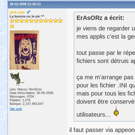
28-02-2008 21:26:13
pick ouic
La bourse ou la vie ^^
ErAsORz a écrit:
je viens de regarder 
mes applis c'est la ges
tout passe par le répe
fichiers sont détruis
ça me m'arrange pa
pour les fichier .INI 
Lieu: Massy-Verrières
mais pour tous les fi
Date d'inscription: 30-05-2006
Messages: 4704
Pépites: 1,076
doivent être conservés
Banque: 2,147,483,647
Site web
utilisateurs...
il faut passer via appeon