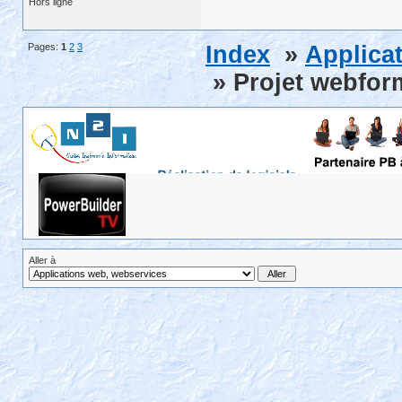
Hors ligne
Pages:
1
2
3
Index
»
Applica
» Projet webfor
Aller à