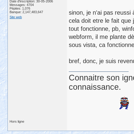
Date d'inscription: 30-05-2006
Messages: 4704
Pépites: 1,076
sinon, je n'ai pas reussi
Banque: 2,147,483,647
Site web
cela doit etre le fait qu
tout fonctionne, pb, winf
webform, il me plante dès
sous vista, ca fonctionne
bref, donc, je suis reve
Connaitre son ign
connaissance.
Hors ligne