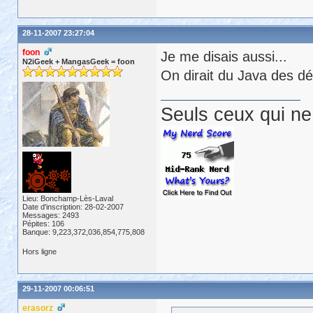
28-11-2007 23:27:04
foon
Je me disais aussi...
N2iGeek + MangasGeek = foon
On dirait du Java des d
Seuls ceux qui ne 
Lieu: Bonchamp-Lès-Laval
Date d'inscription: 28-02-2007
Messages: 2493
Pépites: 106
Banque: 9,223,372,036,854,775,808
Hors ligne
29-11-2007 00:06:51
erasorz