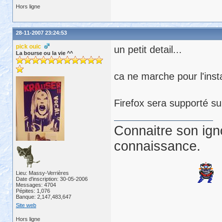
Hors ligne
28-11-2007 23:24:53
pick ouic
un petit detail...
La bourse ou la vie ^^
ca ne marche pour l'inst
Firefox sera supporté sur
Connaitre son ign
connaissance.
Lieu: Massy-Verrières
Date d'inscription: 30-05-2006
Messages: 4704
Pépites: 1,076
Banque: 2,147,483,647
Site web
Hors ligne