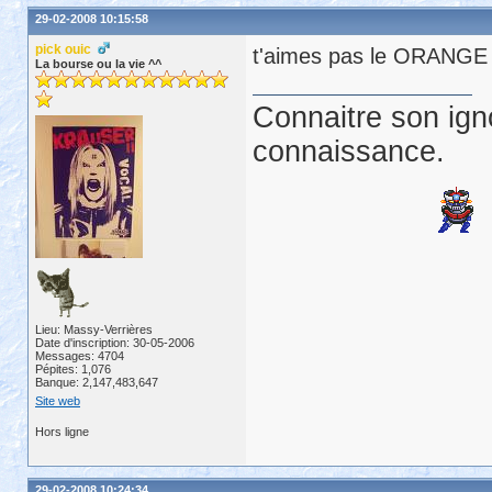
29-02-2008 10:15:58
pick ouic
t'aimes pas le ORANGE ? 
La bourse ou la vie ^^
Connaitre son ign
connaissance.
Lieu: Massy-Verrières
Date d'inscription: 30-05-2006
Messages: 4704
Pépites: 1,076
Banque: 2,147,483,647
Site web
Hors ligne
29-02-2008 10:24:34