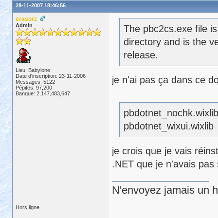
28-11-2007 18:46:56
erasorz
Admin
The pbc2cs.exe file i
directory and is the v
release.
Lieu: Babylone
Date d'inscription: 23-11-2006
je n'ai pas ça dans ce d
Messages: 5122
Pépites: 97,200
Banque: 2,147,483,647
pbdotnet_nochk.wixli
pbdotnet_wixui.wixlib
je crois que je vais réin
.NET que je n'avais pas s
N'envoyez jamais un hu
Hors ligne