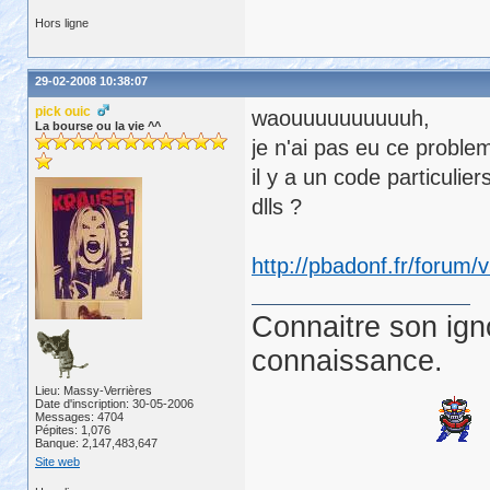
Hors ligne
29-02-2008 10:38:07
pick ouic
waouuuuuuuuuuh,
La bourse ou la vie ^^
je n'ai pas eu ce problem
il y a un code particulie
dlls ?
http://pbadonf.fr/forum
Connaitre son ign
connaissance.
Lieu: Massy-Verrières
Date d'inscription: 30-05-2006
Messages: 4704
Pépites: 1,076
Banque: 2,147,483,647
Site web