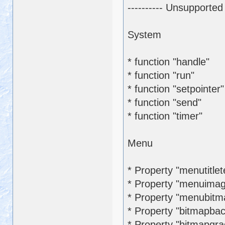
---------- Unsupported
System
* function "handle"
* function "run"
* function "setpointer
* function "send"
* function "timer"
Menu
* Property "menutitlet
* Property "menuima
* Property "menubitm
* Property "bitmapbac
* Property "bitmapgra