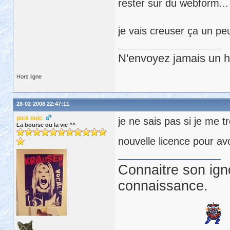
rester sur du webform...
je vais creuser ça un peu
N'envoyez jamais un hu
Hors ligne
28-02-2008 22:47:11
pick ouic
je ne sais pas si je me t
La bourse ou la vie ^^
nouvelle licence pour avo
Connaitre son ign
connaissance.