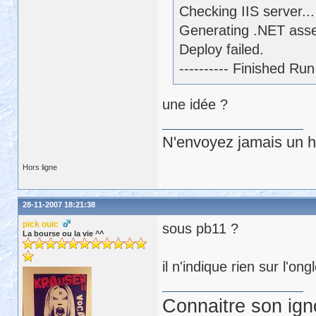
Checking IIS server...
Generating .NET assem
Deploy failed.
---------- Finished R
une idée ?
N'envoyez jamais un hu
Hors ligne
28-11-2007 18:21:38
pick ouic
sous pb11 ?
La bourse ou la vie ^^
il n'indique rien sur l'on
Connaitre son ign