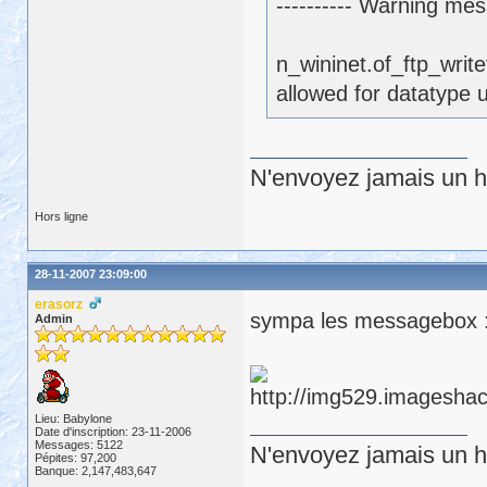
---------- Warning me
n_wininet.of_ftp_writ
allowed for datatype 
N'envoyez jamais un hu
Hors ligne
28-11-2007 23:09:00
erasorz
sympa les messagebox 
Admin
Lieu: Babylone
Date d'inscription: 23-11-2006
Messages: 5122
N'envoyez jamais un hu
Pépites: 97,200
Banque: 2,147,483,647