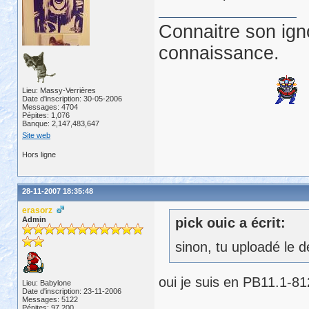
Connaitre son ign
connaissance.
Lieu: Massy-Verrières
Date d'inscription: 30-05-2006
Messages: 4704
Pépites: 1,076
Banque: 2,147,483,647
Site web
Hors ligne
28-11-2007 18:35:48
erasorz
Admin
pick ouic a écrit:
sinon, tu uploadé le d
oui je suis en PB11.1-8
Lieu: Babylone
Date d'inscription: 23-11-2006
Messages: 5122
Pépites: 97,200