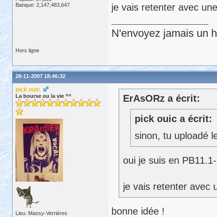
Banque: 2,147,483,647
je vais retenter avec un
N'envoyez jamais un hu
Hors ligne
28-11-2007 18:46:32
pick ouic
La bourse ou la vie ^^
ErAsORz a écrit:
pick ouic a écrit:
sinon, tu uploadé l
oui je suis en PB11.1
je vais retenter avec 
bonne idée !
Lieu: Massy-Verrières