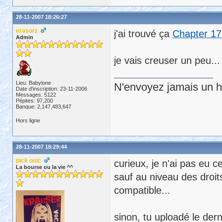
28-11-2007 18:26:27
erasorz
j'ai trouvé ça
Chapter 17
Admin
je vais creuser un peu...
Lieu: Babylone
N'envoyez jamais un hu
Date d'inscription: 23-11-2006
Messages: 5122
Pépites: 97,200
Banque: 2,147,483,647
Hors ligne
28-11-2007 18:29:44
pick ouic
curieux, je n'ai pas eu 
La bourse ou la vie ^^
sauf au niveau des droit
compatible...
sinon, tu uploadé le dern