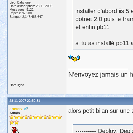
Lieu: Babylone
Date d'inscription: 23-11-2006
Messages: 5122
installer d'abord iis 5 
Pépites: 97,200
Banque: 2,147,483,647
dotnet 2.0 puis le fr
et enfin pb11
si tu as installé pb11
N'envoyez jamais un hu
Hors ligne
28-11-2007 22:50:31
erasorz
alors petit bilan sur un
Admin
---------- Deploy: De