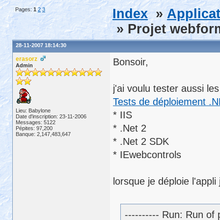
Pages:
1
2
3
Index
»
Applica
» Projet webfor
28-11-2007 18:14:30
erasorz
Bonsoir,
Admin
j'ai voulu tester aussi l
Tests de déploiement .N
Lieu: Babylone
* IIS
Date d'inscription: 23-11-2006
Messages: 5122
* .Net 2
Pépites: 97,200
Banque: 2,147,483,647
* .Net 2 SDK
* IEwebcontrols
lorsque je déploie l'appli 
---------- Run: Run 