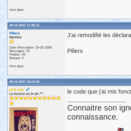
arr_int[1] = asc(mid(ls_
Hors ligne
arr_int[2] = asc(mid(ls_
arr_int[3] = asc(mid(ls_
arr_int[4] = asc(mid(ls_
08-10-2007 17:45:11
Piliers
J'ai remodifié les déclar
Membre
Date d'inscription: 29-05-2006
Piliers
Messages: 10
Pépites: 49
Banque: 0
for
 i=1 
to
if
 arr_int[i] < 16 
then
Hors ligne
ls_langcodepage = ls_lan
else
08-10-2007 18:13:56
end
if
next
pick ouic
le code que j'ai mis fon
La bourse ou la vie ^^
Connaitre son ign
ls_query = 
"\StringFileI
connaissance.
ll_ret = VerQueryValue(l