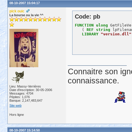
08-10-2007 15:04:17
pick ouic
La bourse ou la vie ^^
Code: pb
FUNCTION
ulong
 GetFileVe
   ( 
REF
string
 lpFilena
LIBRARY
"version.dll"
Connaitre son ign
connaissance.
Lieu: Massy-Verrières
Date d'inscription: 30-05-2006
Messages: 4704
Pépites: 1,076
Banque: 2,147,483,647
Site web
Hors ligne
08-10-2007 15:14:50