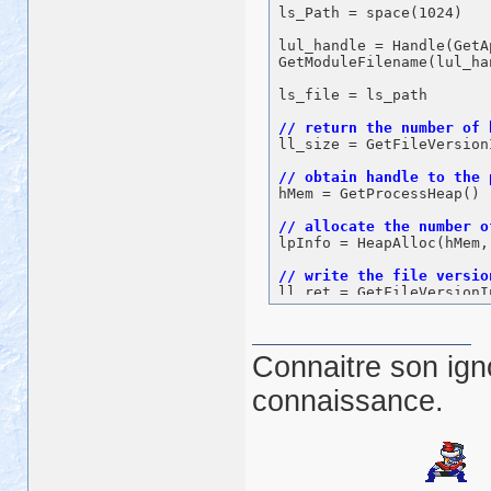
ls_Path = space(1024)

lul_handle = Handle(GetA
GetModuleFilename(lul_ha
ls_file = ls_path

ll_size = GetFileVersion
hMem = GetProcessHeap() 

lpInfo = HeapAlloc(hMem,
ll_ret = GetFileVersionI
Connaitre son ign
ls_query = 
"\VarFileInfo
ll_ret = VerQueryValue(l
connaissance.
MoveMemory(ls_bytes, lpP