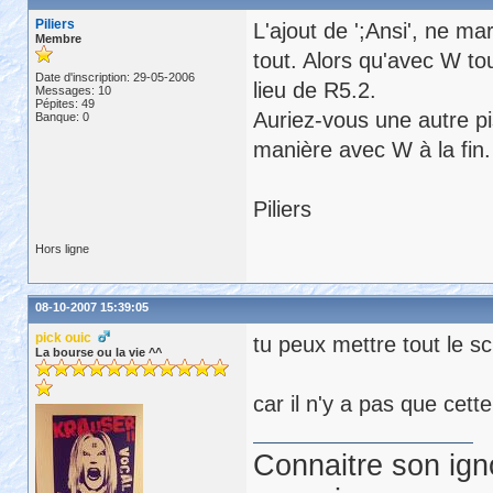
Piliers
L'ajout de ';Ansi', ne ma
Membre
tout. Alors qu'avec W tou
Date d'inscription: 29-05-2006
lieu de R5.2.
Messages: 10
Pépites: 49
Auriez-vous une autre p
Banque: 0
manière avec W à la fin.
Piliers
Hors ligne
08-10-2007 15:39:05
pick ouic
tu peux mettre tout le sc
La bourse ou la vie ^^
car il n'y a pas que cette
Connaitre son ign