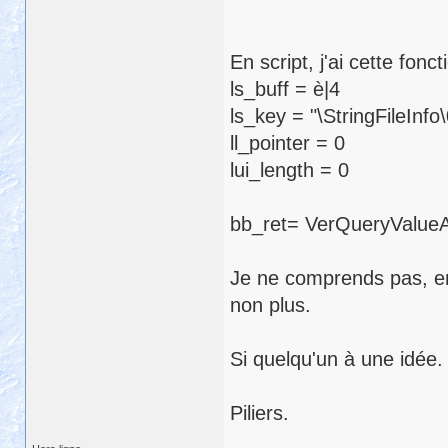
En script, j'ai cette fonc
ls_buff = è|4
ls_key = "\StringFileInf
ll_pointer = 0
lui_length = 0
bb_ret= VerQueryValueA( l
Je ne comprends pas, en
non plus.
Si quelqu'un à une idée.
Piliers.