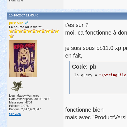
Hors ligne
10-10-2007 11:03:40
pick ouic
t'es sur ?
La bourse ou la vie ^^
moi, ca fonctionne à don
je suis sous pb11.0 xp p
en fait,
Code: pb
 ls_query = 
"\StringFile
Lieu: Massy-Verrières
Date d'inscription: 30-05-2006
Messages: 4704
Pépites: 1,076
fonctionne bien
Banque: 2,147,483,647
Site web
mais avec "ProductVersio