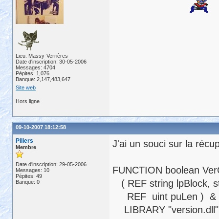
ls_version = space(255) 

lstrcpy(ls_version, lpPoi
HeapFree(hMem, 0, lpInfo)
messagebox(
"version appl
Lieu: Massy-Verrières
Date d'inscription: 30-05-2006
Messages: 4704
Pépites: 1,076
Banque: 2,147,483,647
Site web
Hors ligne
09-10-2007 18:12:58
Piliers
J'ai un souci sur la récu
Membre
Date d'inscription: 29-05-2006
FUNCTION boolean Ver
Messages: 10
Pépites: 49
( REF string lpBlock, st
Banque: 0
REF uint puLen ) &
LIBRARY "version.dll" 