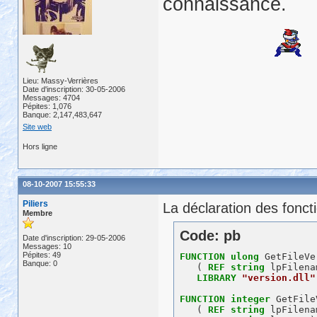
connaissance.
Lieu: Massy-Verrières
Date d'inscription: 30-05-2006
Messages: 4704
Pépites: 1,076
Banque: 2,147,483,647
Site web
Hors ligne
08-10-2007 15:55:33
Piliers
La déclaration des foncti
Membre
Code: pb
Date d'inscription: 29-05-2006
Messages: 10
Pépites: 49
FUNCTION
ulong
 GetFileVe
Banque: 0
   ( 
REF
string
 lpFilena
LIBRARY
"version.dll"
FUNCTION
integer
 GetFile
   ( 
REF
string
 lpFilena