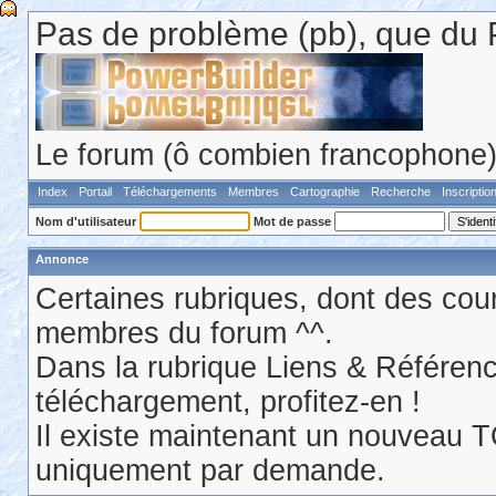
Pas de problème (pb), que du 
Le forum (ô combien francophone) 
Index
Portail
Téléchargements
Membres
Cartographie
Recherche
Inscriptio
Nom d'utilisateur
Mot de passe
Annonce
Certaines rubriques, dont des cour
membres du forum ^^.
Dans la rubrique Liens & Référen
téléchargement, profitez-en !
Il existe maintenant un nouveau 
uniquement par demande.