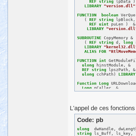
REF
string
 lpData ) 
LIBRARY
"version.dll"
FUNCTION
boolean
 VerQue
   ( 
REF
string
 lpBlock,
REF
uint
 puLen )  &

LIBRARY
"version.dll
SUBROUTINE
 CopyMemory &

   ( 
REF
string
 d, 
long
 
LIBRARY
"kernel32.dll
ALIAS
FOR
"RtlMoveMem
FUNCTION
int
 GetModuleFi
ulong
 hinstModule, &

REF
string
 lpszPath, &

ulong
 cchPath) 
LIBRARY
Function
Long
 URLDownloa
Long
 pCaller, &

String
 szURL, &

String
 szFileName, &

Long
 dwReserved, &

Long
 lpfnCB ) 
LIBRARY
L'appel de ces fonctions
ALIAS
FOR
"URLDownload
Code: pb
FUNCTION
long
 SHFileOper
REF
 str_SHFILEOPSTR
ulong
LIBRARY
"SHELL32.DL
string
ALIAS
FOR
"SHFileOpe