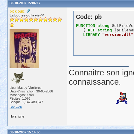
08-10-2007 15:04:17
pick ouic
La bourse ou la vie ^^
Code: pb
FUNCTION
ulong
 GetFileVe
   ( 
REF
string
 lpFilena
LIBRARY
"version.dll"
Connaitre son ign
connaissance.
Lieu: Massy-Verrières
Date d'inscription: 30-05-2006
Messages: 4704
Pépites: 1,076
Banque: 2,147,483,647
Site web
Hors ligne
08-10-2007 15:14:50