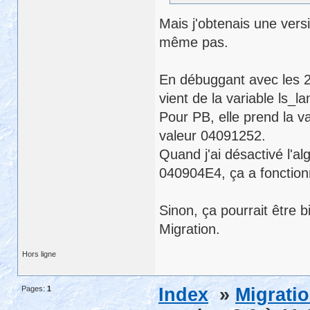
Mais j'obtenais une ver
même pas.
En débuggant avec les 2
vient de la variable ls_
Pour PB, elle prend la v
valeur 04091252.
Quand j'ai désactivé l'a
040904E4, ça a fonction
Sinon, ça pourrait être 
Migration.
Hors ligne
Pages:
1
Index
»
Migrati