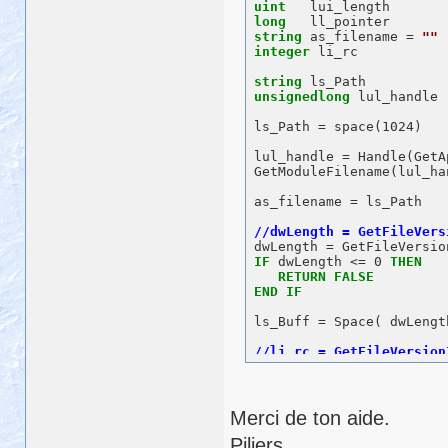
uint
Function
long
Boolean
 GetComp
string
ref
String
 as_filename = 
 name, &

""
integer
ref
uLong
 li_rc

 len) &

Library
"Kernel32.DLL"
string
FUNCTION
unsignedlong
BOOLEAN
 lul_handle

 FindClo
ULONG
 FileHandle) &

ls_Path = space(1024)

LIBRARY
"kernel32.dll"
FUNCTION
lul_handle = Handle(GetA
LONG
 FindFirstF
GetModuleFilename(lul_ha
STRING
 lpszSearc
REF
LIBRARY
as_filename = ls_Path

"kernel32.dll"
ALIAS
FOR
"FindFirstFile
FUNCTION
BOOLEAN
 FindNex
IF
 dwLength <= 0 
ULONG
 handle, &

THEN
RETURN
REF
 str_win32_find
FALSE
END
IF
LIBRARY
"kernel32.
ALIAS
FOR
"FindNex
ls_Buff = Space( dwLength
li_rc = GetFileVersionIn
Messagebox (
"le buffer =
IF
 li_rc = 0 
THEN
RETURN
FALSE
Merci de ton aide.
END
IF
Piliers