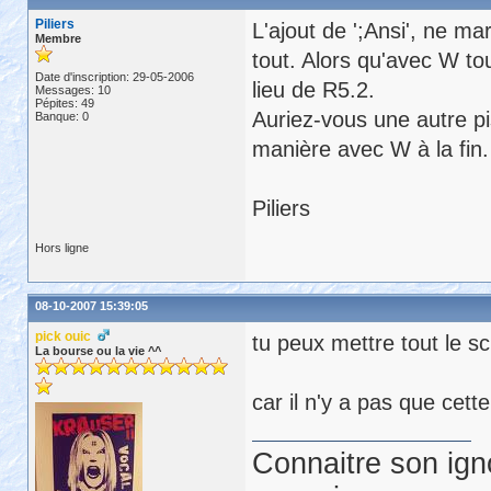
Piliers
L'ajout de ';Ansi', ne ma
Membre
tout. Alors qu'avec W tou
Date d'inscription: 29-05-2006
lieu de R5.2.
Messages: 10
Pépites: 49
Auriez-vous une autre p
Banque: 0
manière avec W à la fin.
Piliers
Hors ligne
08-10-2007 15:39:05
pick ouic
tu peux mettre tout le sc
La bourse ou la vie ^^
car il n'y a pas que cette
Connaitre son ign