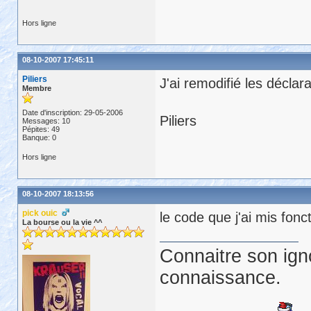
arr_int[1] = asc(mid(ls_
Hors ligne
arr_int[2] = asc(mid(ls_
arr_int[3] = asc(mid(ls_
arr_int[4] = asc(mid(ls_
08-10-2007 17:45:11
Piliers
J'ai remodifié les déclar
Membre
Date d'inscription: 29-05-2006
Piliers
Messages: 10
Pépites: 49
Banque: 0
for
 i=1 
to
if
 arr_int[i] < 16 
then
Hors ligne
ls_langcodepage = ls_lan
else
08-10-2007 18:13:56
end
if
next
pick ouic
le code que j'ai mis fon
La bourse ou la vie ^^
Connaitre son ign
ls_query = 
"\StringFileI
connaissance.
ll_ret = VerQueryValue(l