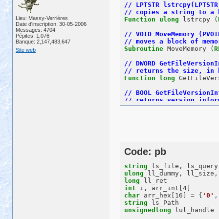
Lieu: Massy-Verrières
Function
ulong
 lstrcpy (
Date d'inscription: 30-05-2006
Messages: 4704
Pépites: 1,076
Banque: 2,147,483,647
Subroutine
 MoveMemory (
R
Site web
Function
long
 GetFileVer
Function
long
 GetFileVer
Function
long
 VerQueryVa
Code: pb
FUNCTION
int
 GetModuleFi
string
ulong
 hinstModule, &

ulong
REF
string
 lpszPath, &

long
ulong
 cchPath) 
LIBRARY
int
char
 arr_hex[16] = {
'0'
,
string
unsignedlong
 lul_handle
