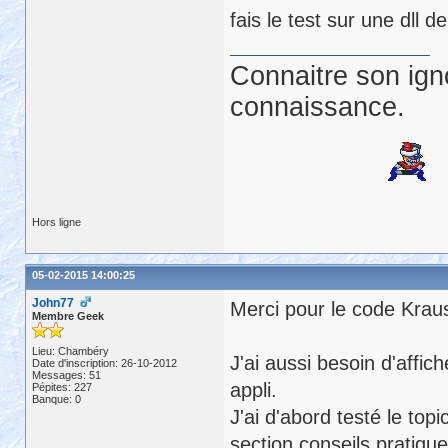
fais le test sur une dll d
Connaitre son ign
connaissance.
Hors ligne
05-02-2015 14:00:25
John77
Merci pour le code Krau
Membre Geek
Lieu: Chambéry
J'ai aussi besoin d'affic
Date d'inscription: 26-10-2012
Messages: 51
appli.
Pépites: 227
Banque: 0
J'ai d'abord testé le topi
section conseils pratiqu