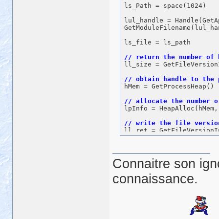
ls_Path = space(1024)

lul_handle = Handle(GetA
GetModuleFilename(lul_ha
ls_file = ls_path

ll_size = GetFileVersion
hMem = GetProcessHeap() 

lpInfo = HeapAlloc(hMem,
ll_ret = GetFileVersionI
Connaitre son ign
ls_query = 
"\VarFileInfo
ll_ret = VerQueryValue(l
connaissance.
MoveMemory(ls_bytes, lpP