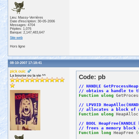
Lieu: Massy-Verrières
Date d'inscription: 30-05-2006
Messages: 4704
Pépites: 1,076
Banque: 2,147,483,647
Site web
Hors ligne
08-10-2007 17:18:41
pick ouic
La bourse ou la vie ^^
Code: pb
Function
ulong
 GetProces
Function
ulong
 HeapAlloc
Function
long
 HeapFree (