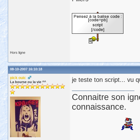
ls_key = 
"\StringFileInf
IF
NOT
 VerQueryValue( ls
    lui_length <= 0 
THEN
    ls_versioninfo = 
"?"
ELSE
    ls_versioninfo = Spa
    CopyMemory( ls_versi
Hors ligne
END
IF
os_version = ls_versionin
08-10-2007 16:10:18
return
true
pick ouic
je teste ton script... vu
La bourse ou la vie ^^
Connaitre son ign
connaissance.