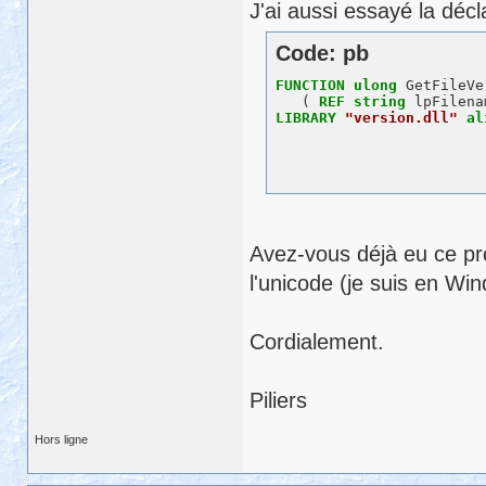
J'ai aussi essayé la décl
Code: pb
FUNCTION
ulong
 GetFileVe
   ( 
REF
string
 lpFilena
LIBRARY
"version.dll"
al
Avez-vous déjà eu ce prob
l'unicode (je suis en Wi
Cordialement.
Piliers
Hors ligne