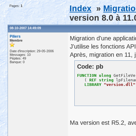
Pages:
1
Index
»
Migrati
version 8.0 à 11
08-10-2007 14:49:09
Piliers
Migration d'une applicati
Membre
J'utilise les fonctions A
Date d'inscription: 29-05-2006
Après, migration en 11, j
Messages: 10
Pépites: 49
Banque: 0
Code: pb
FUNCTION
ulong
 GetFileVe
   ( 
REF
string
 lpFilena
LIBRARY
"version.dll"
Ma version est R5.2, ave