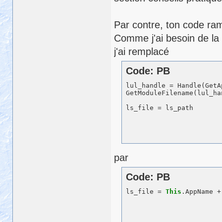
Par contre, ton code ram
Comme j'ai besoin de la 
j'ai remplacé
Code: PB
lul_handle = Handle(GetA
GetModuleFilename(lul_ha
par
Code: PB
ls_file = 
This
.AppName +