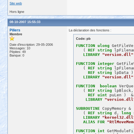
Site web
Hors ligne
08-10-2007 15:55:33
Piliers
La déclaration des fonctions :
Membre
Code: pb
Date d'inscription: 29-05-2006
FUNCTION
ulong
 GetFileVe
Messages: 10
   ( 
REF
string
 lpFilena
Pépites: 49
LIBRARY
"version.dll"
Banque: 0
FUNCTION
integer
 GetFile
   ( 
REF
string
 lpFilena
REF
string
 lpData ) 
LIBRARY
"version.dll"
FUNCTION
boolean
 VerQue
   ( 
REF
string
 lpBlock,
REF
uint
 puLen )  &

LIBRARY
"version.dll
SUBROUTINE
 CopyMemory &

   ( 
REF
string
 d, 
long
 
LIBRARY
"kernel32.dll
ALIAS
FOR
"RtlMoveMem
FUNCTION
int
 GetModuleFi