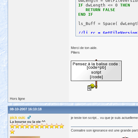
ALIAS
FOR
"FindFirstFile
IF
 dwLength <= 0 
THEN
RETURN
FALSE
FUNCTION
BOOLEAN
 FindNex
END
IF
ULONG
 handle, &

REF
 str_win32_find
ls_Buff = Space( dwLength
LIBRARY
"kernel32.
ALIAS
FOR
"FindNex
li_rc = GetFileVersionIn
Messagebox (
"le buffer =
IF
 li_rc = 0 
THEN
Merci de ton aide.
RETURN
FALSE
Piliers
END
IF
ls_key = 
"\StringFileInf
IF
NOT
 VerQueryValue( ls
    lui_length <= 0 
THEN
    ls_versioninfo = 
"?"
Hors ligne
ELSE
    ls_versioninfo = Spa
08-10-2007 16:10:18
    CopyMemory( ls_versi
pick ouic
je teste ton script... vu que je suis actuellem
END
IF
La bourse ou la vie ^^
os_version = ls_versionin
Connaitre son ignorance est une grande part