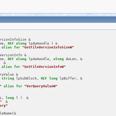
rsionInfoSize &

me, 
REF
ulong
 lpdwHandle ) &

alias
for
"GetFileVersionInfoSizeW"
VersionInfo &

me, 
REF
ulong
 lpdwHandle, 
ulong
 dwLen, &

 &

alias
for
"GetFileVersionInfoW"
ryValue &

 
string
 lpSubBlock, 
REF
long
 lpBuffer, &

"
alias
for
"VerQueryValueW"
s, 
long
 l )  &

"
  &

ory"
leName(&
