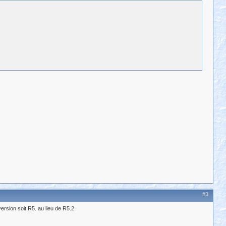
#3
version soit R5. au lieu de R5.2.