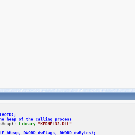
sHeap() 
Library
"KERNEL32.DLL"