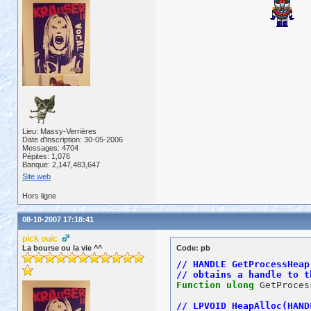
return
true
Lieu: Massy-Verrières
Date d'inscription: 30-05-2006
Messages: 4704
Pépites: 1,076
Banque: 2,147,483,647
Site web
Hors ligne
08-10-2007 17:18:41
pick ouic
La bourse ou la vie ^^
Code: pb
Function
ulong
 GetProces