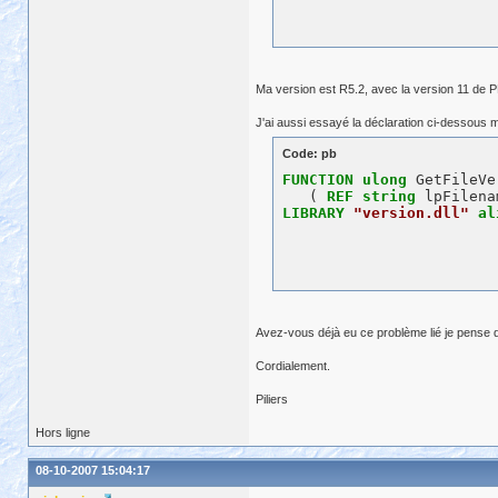
Ma version est R5.2, avec la version 11 de P
J'ai aussi essayé la déclaration ci-dessous m
Code: pb
FUNCTION
ulong
 GetFileVe
   ( 
REF
string
 lpFilena
LIBRARY
"version.dll"
al
Avez-vous déjà eu ce problème lié je pense du
Cordialement.
Piliers
Hors ligne
08-10-2007 15:04:17