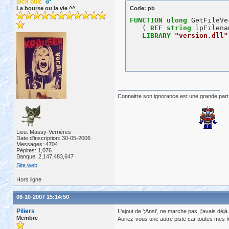
pick ouic
La bourse ou la vie ^^
Code: pb
FUNCTION
ulong
 GetFileVe
   ( 
REF
string
 lpFilena
LIBRARY
"version.dll"
Connaitre son ignorance est une grande part
Lieu: Massy-Verrières
Date d'inscription: 30-05-2006
Messages: 4704
Pépites: 1,076
Banque: 2,147,483,647
Site web
Hors ligne
08-10-2007 15:14:50
Piliers
L'ajout de ';Ansi', ne marche pas, j'avais déj
Membre
Auriez-vous une autre piste car toutes mes f