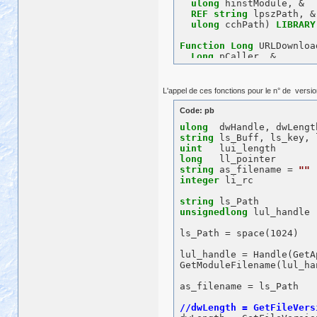
ulong
 hinstModule, &

REF
string
 lpszPath, &

ulong
 cchPath) 
LIBRARY
Function
Long
 URLDownloa
Long
 pCaller, &

String
 szURL, &

String
 szFileName, &

Long
 dwReserved, &

L'appel de ces fonctions pour le n° de versio
Long
 lpfnCB ) 
LIBRARY
ALIAS
FOR
"URLDownload
Code: pb
ulong
FUNCTION
long
 SHFileOper
string
REF
 str_SHFILEOPSTR
uint
LIBRARY
"SHELL32.DL
long
ALIAS
FOR
"SHFileOpe
string
 as_filename = 
""
integer
 li_rc

Function
Boolean
 GetComp
ref
String
 name, &

string
ref
uLong
 len) &

unsignedlong
 lul_handle

Library
"Kernel32.DLL"
ls_Path = space(1024)

FUNCTION
BOOLEAN
 FindClo
ULONG
 FileHandle) &

lul_handle = Handle(GetA
LIBRARY
"kernel32.dll"
GetModuleFilename(lul_ha
FUNCTION
LONG
 FindFirstF
as_filename = ls_Path

STRING
 lpszSearc
REF
LIBRARY
"kernel32.dll"