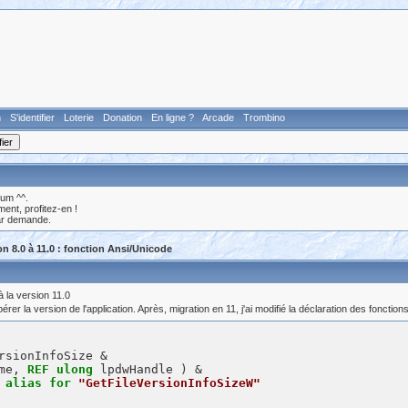
n
S'identifier
Loterie
Donation
En ligne ?
Arcade
Trombino
rum ^^.
nt, profitez-en !
ar demande.
on 8.0 à 11.0 : fonction Ansi/Unicode
à la version 11.0
rer la version de l'application. Après, migration en 11, j'ai modifié la déclaration des fonctio
rsionInfoSize &

me, 
REF
ulong
 lpdwHandle ) &

alias
for
"GetFileVersionInfoSizeW"