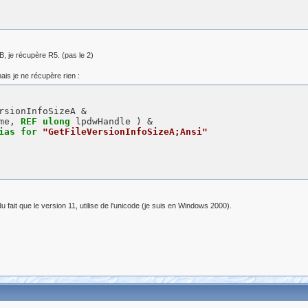
B, je récupère R5. (pas le 2)
ais je ne récupère rien :
rsionInfoSizeA &

me, 
REF
ulong
ias
for
"GetFileVersionInfoSizeA;Ansi"
 fait que le version 11, utilise de l'unicode (je suis en Windows 2000).