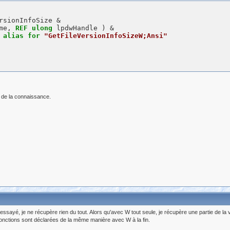
rsionInfoSize &

me, 
REF
ulong
 lpdwHandle ) &

alias
for
"GetFileVersionInfoSizeW;Ansi"
 de la connaissance.
à essayé, je ne récupère rien du tout. Alors qu'avec W tout seule, je récupère une partie de la 
onctions sont déclarées de la même manière avec W à la fin.