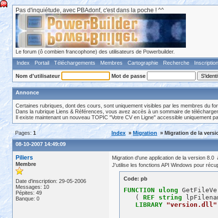
Pas d'inquiétude, avec PBAdonf, c'est dans la poche ! ^^
Le forum (ô combien francophone) des utilisateurs de Powerbuilder.
Index
Portail
Téléchargements
Membres
Cartographie
Recherche
Inscriptio
Nom d'utilisateur
Mot de passe
Annonce
Certaines rubriques, dont des cours, sont uniquement visibles par les membres du fo
Dans la rubrique Liens & Références, vous avez accès à un sommaire de téléchargeme
Il existe maintenant un nouveau TOPIC "Votre CV en Ligne" accessible uniquement p
Pages:
1
Index
»
Migration
» Migration de la versi
08-10-2007 14:49:09
Piliers
Migration d'une application de la version 8.0 
Membre
J'utilise les fonctions API Windows pour récupé
Code: pb
Date d'inscription: 29-05-2006
Messages: 10
FUNCTION
ulong
 GetFileVe
Pépites: 49
   ( 
REF
string
 lpFilena
Banque: 0
LIBRARY
"version.dll"