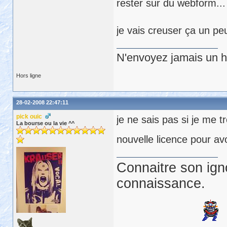
rester sur du webform...
je vais creuser ça un peu
N'envoyez jamais un hu
Hors ligne
28-02-2008 22:47:11
pick ouic
je ne sais pas si je me t
La bourse ou la vie ^^
nouvelle licence pour avo
Connaitre son ign
connaissance.