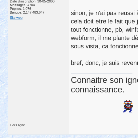
Date d'inscription: 30-05-2006
Messages: 4704
Pépites: 1,076
sinon, je n'ai pas reussi
Banque: 2,147,483,647
Site web
cela doit etre le fait qu
tout fonctionne, pb, winf
webform, il me plante dès
sous vista, ca fonctionne
bref, donc, je suis reve
Connaitre son ign
connaissance.
Hors ligne