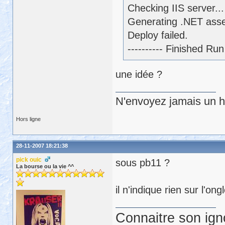
Checking IIS server...
Generating .NET assem
Deploy failed.
---------- Finished R
une idée ?
N'envoyez jamais un hu
Hors ligne
28-11-2007 18:21:38
pick ouic
sous pb11 ?
La bourse ou la vie ^^
il n'indique rien sur l'on
Connaitre son ign