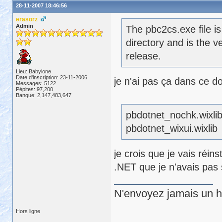
28-11-2007 18:46:56
erasorz
Admin
The pbc2cs.exe file i
directory and is the v
release.
Lieu: Babylone
Date d'inscription: 23-11-2006
je n'ai pas ça dans ce d
Messages: 5122
Pépites: 97,200
Banque: 2,147,483,647
pbdotnet_nochk.wixli
pbdotnet_wixui.wixlib
je crois que je vais réin
.NET que je n'avais pas s
N'envoyez jamais un hu
Hors ligne