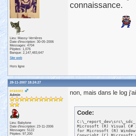
connaissance.
Lieu: Massy-Verrières
Date d'inscription: 30-05-2006
Messages: 4704
Pépites: 1,076
Banque: 2,147,483,647
Site web
Hors ligne
28-11-2007 18:24:27
erasorz
non, mais dans le log j'a
Admin
Code:
C:\_report_dev\src\_sdc_report_webform.pbt_build\SDCWebReport>csc
Microsoft (R) Visual C# 2005 Compiler version 8.00.50727.42
for Microsoft (R) Windows (R) 2005 Framework version 2.0.50727
Copyright (C) Microsoft Corporation 2001-2005. All rights reserved.

fatal error CS2008: No inputs specified

C:\_report_dev\src\_sdc_report_webform.pbt_build\SDCWebReport>if errorlevel 9009 exit 3 

C:\_report_dev\src\_sdc_report_webform.pbt_build\SDCWebReport>if exist "C:\_report_dev\src\_sdc_report_webform.pbt_build\SDCWebReport\*.asmx" del "C:\_report_dev\src\_sdc_report_webform.pbt_build\SDCWebReport\*.asmx" 

C:\_report_dev\src\_sdc_report_webform.pbt_build\SDCWebReport>if exist "C:\_report_dev\src\_sdc_report_webform.pbt_build\SDCWebReport\*.html" del "C:\_report_dev\src\_sdc_report_webform.pbt_build\SDCWebReport\*.html" 

C:\_report_dev\src\_sdc_report_webform.pbt_build\SDCWebReport>if exist "C:\_report_dev\src\_sdc_report_webform.pbt_build\SDCWebReport\*.css" del "C:\_report_dev\src\_sdc_report_webform.pbt_build\SDCWebReport\*.css" 

C:\_report_dev\src\_sdc_report_webform.pbt_build\SDCWebReport>if exist "C:\_report_dev\src\_sdc_report_webform.pbt_build\SDCWebReport\*.cs" del "C:\_report_dev\src\_sdc_report_webform.pbt_build\SDCWebReport\*.cs" 

C:\_report_dev\src\_sdc_report_webform.pbt_build\SDCWebReport>if exist "C:\_report_dev\src\_sdc_report_webform.pbt_build\SDCWebReport\*.aspx" del "C:\_report_dev\src\_sdc_report_webform.pbt_build\SDCWebReport\*.aspx" 

C:\_report_dev\src\_sdc_report_webform.pbt_build\SDCWebReport>if exist "C:\_report_dev\src\_sdc_report_webform.pbt_build\SDCWebReport\*.htm" del "C:\_report_dev\src\_sdc_report_webform.pbt_build\SDCWebReport\*.htm" 

C:\_report_dev\src\_sdc_report_webform.pbt_build\SDCWebReport>if exist "C:\_report_dev\src\_sdc_report_webform.pbt_build\SDCWebReport\*.js" del "C:\_report_dev\src\_sdc_report_webform.pbt_build\SDCWebReport\*.js" 

C:\_report_dev\src\_sdc_report_webform.pbt_build\SDCWebReport>if exist "C:\_report_dev\src\_sdc_report_webform.pbt_build\SDCWebReport\*.resx" del "C:\_report_dev\src\_sdc_report_webform.pbt_build\SDCWebReport\*.resx" 

C:\_report_dev\src\_sdc_report_webform.pbt_build\SDCWebReport>if exist "C:\_report_dev\src\_sdc_report_webform.pbt_build\SDCWebReport\*.asax" del "C:\_report_dev\src\_sdc_report_webform.pbt_build\SDCWebReport\*.asax" 

C:\_report_dev\src\_sdc_report_webform.pbt_build\SDCWebReport>if exist "C:\_report_dev\src\_sdc_report_webform.pbt_build\SDCWebReport\build.bat" del "C:\_report_dev\src\_sdc_report_webform.pbt_build\SDCWebReport\build.bat" 

C:\_report_dev\src\_sdc_report_webform.pbt_build\SDCWebReport>if exist "C:\_report_dev\src\_sdc_report_webform.pbt_build\SDCWebReport\web.config" del "C:\_report_dev\src\_sdc_report_webform.pbt_build\SDCWebReport\web.config" 

C:\_report_dev\src\_sdc_report_webform.pbt_build\SDCWebReport>if exist "C:\_report_dev\src\_sdc_report_webform.pbt_build\SDCWebReport\bin" rd /s /q "C:\_report_dev\src\_sdc_report_webform.pbt_build\SDCWebReport\bin" 

C:\_report_dev\src\_sdc_report_webform.pbt_build\SDCWebReport>if exist "C:\_report_dev\src\_sdc_report_webform.pbt_build\SDCWebReport\images" rd /s /q "C:\_report_dev\src\_sdc_report_webform.pbt_build\SDCWebReport\images" 

C:\_report_dev\src\_sdc_report_webform.pbt_build\SDCWebReport>if exist "C:\_report_dev\src\_sdc_report_webform.pbt_build\SDCWebReport\scripts" rd /s /q "C:\_report_dev\src\_sdc_report_webform.pbt_build\SDCWebReport\scripts" 

C:\_report_dev\src\_sdc_report_webform.pbt_build\SDCWebReport>if exist "C:\_report_dev\src\_sdc_report_webform.pbt_build\SDCWebReport\temp" rd /s /q "C:\_report_dev\src\_sdc_report_webform.pbt_build\SDCWebReport\temp" 

C:\_report_dev\src\_sdc_report_webform.pbt
Lieu: Babylone
Date d'inscription: 23-11-2006
Messages: 5122
Pépites: 97,200