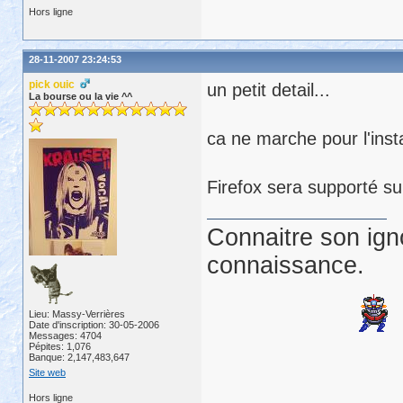
Hors ligne
28-11-2007 23:24:53
pick ouic
un petit detail...
La bourse ou la vie ^^
ca ne marche pour l'inst
Firefox sera supporté sur
Connaitre son ign
connaissance.
Lieu: Massy-Verrières
Date d'inscription: 30-05-2006
Messages: 4704
Pépites: 1,076
Banque: 2,147,483,647
Site web
Hors ligne