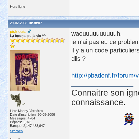
Hors ligne
29-02-2008 10:38:07
pick ouic
waouuuuuuuuuuh,
La bourse ou la vie ^^
je n'ai pas eu ce problem
il y a un code particulie
dlls ?
http://pbadonf.fr/forum
Connaitre son ign
connaissance.
Lieu: Massy-Verrières
Date d'inscription: 30-05-2006
Messages: 4704
Pépites: 1,076
Banque: 2,147,483,647
Site web