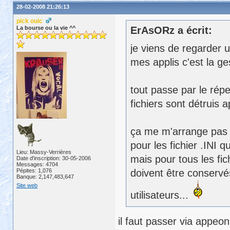
28-02-2008 21:26:13
pick ouic
La bourse ou la vie ^^
ErAsORz a écrit:
je viens de regarder 
mes applis c'est la ges
tout passe par le répe
fichiers sont détruis
ça me m'arrange pa
pour les fichier .INI 
Lieu: Massy-Verrières
mais pour tous les fi
Date d'inscription: 30-05-2006
Messages: 4704
Pépites: 1,076
doivent être conservés
Banque: 2,147,483,647
Site web
utilisateurs...
il faut passer via appeon