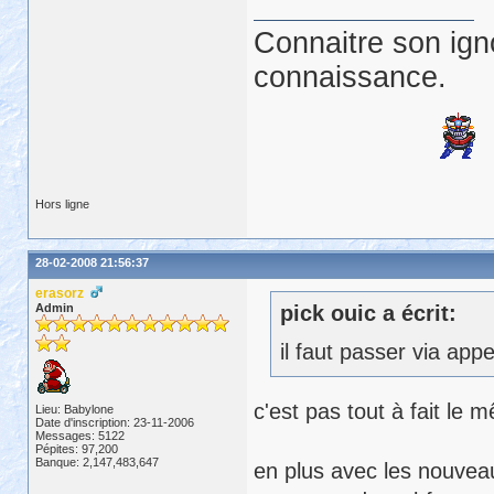
Connaitre son ign
connaissance.
Hors ligne
28-02-2008 21:56:37
erasorz
Admin
pick ouic a écrit:
il faut passer via app
c'est pas tout à fait le
Lieu: Babylone
Date d'inscription: 23-11-2006
Messages: 5122
Pépites: 97,200
Banque: 2,147,483,647
en plus avec les nouvea