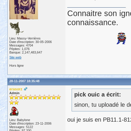
Connaitre son ign
connaissance.
Lieu: Massy-Verrières
Date d'inscription: 30-05-2006
Messages: 4704
Pépites: 1,076
Banque: 2,147,483,647
Site web
Hors ligne
28-11-2007 18:35:48
erasorz
Admin
pick ouic a écrit:
sinon, tu uploadé le d
oui je suis en PB11.1-8
Lieu: Babylone
Date d'inscription: 23-11-2006
Messages: 5122
Pépites: 97,200