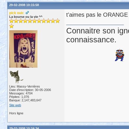
29-02-2008 10:15:58
pick ouic
t'aimes pas le ORANGE ? 
La bourse ou la vie ^^
Connaitre son ign
connaissance.
Lieu: Massy-Verrières
Date d'inscription: 30-05-2006
Messages: 4704
Pépites: 1,076
Banque: 2,147,483,647
Site web
Hors ligne
29-02-2008 10:24:34