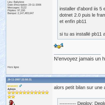
Lieu: Babylone
Date d'inscription: 23-11-2006
Messages: 5122
installer d'abord iis 5 
Pépites: 97,200
Banque: 2,147,483,647
dotnet 2.0 puis le fr
et enfin pb11
si tu as installé pb11
N'envoyez jamais un hu
Hors ligne
28-11-2007 22:50:31
erasorz
alors petit bilan sur un
Admin
---------- Deploy: De