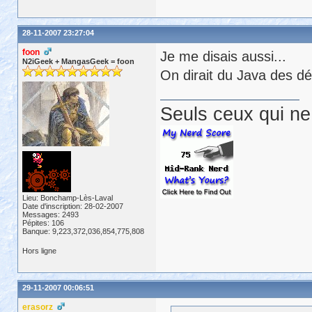
28-11-2007 23:27:04
foon
Je me disais aussi...
N2iGeek + MangasGeek = foon
On dirait du Java des d
Seuls ceux qui ne 
Lieu: Bonchamp-Lès-Laval
Date d'inscription: 28-02-2007
Messages: 2493
Pépites: 106
Banque: 9,223,372,036,854,775,808
Hors ligne
29-11-2007 00:06:51
erasorz