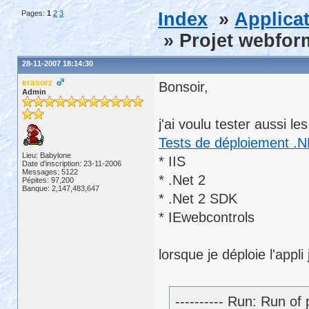
Pages:
1
2
3
Index
»
Applica
» Projet webfor
28-11-2007 18:14:30
erasorz
Bonsoir,
Admin
j'ai voulu tester aussi l
Tests de déploiement .N
Lieu: Babylone
* IIS
Date d'inscription: 23-11-2006
Messages: 5122
* .Net 2
Pépites: 97,200
Banque: 2,147,483,647
* .Net 2 SDK
* IEwebcontrols
lorsque je déploie l'appli 
---------- Run: Run 