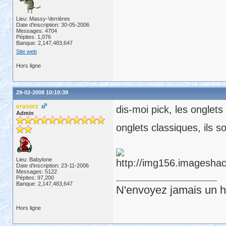
Lieu: Massy-Verrières
Date d'inscription: 30-05-2006
Messages: 4704
Pépites: 1,076
Banque: 2,147,483,647
Site web
Hors ligne
29-02-2008 10:10:39
erasorz
dis-moi pick, les onglet
Admin
onglets classiques, ils s
Lieu: Babylone
Date d'inscription: 23-11-2006
Messages: 5122
Pépites: 97,200
Banque: 2,147,483,647
N'envoyez jamais un hu
Hors ligne