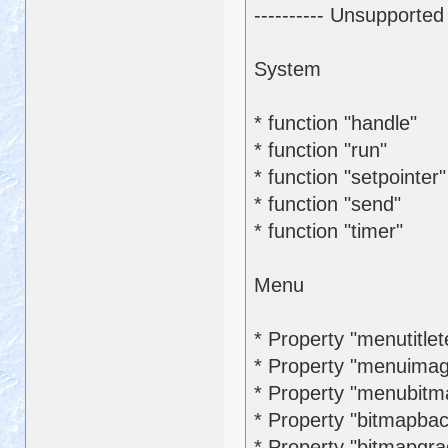
---------- Unsupported
System
* function "handle"
* function "run"
* function "setpointer
* function "send"
* function "timer"
Menu
* Property "menutitlet
* Property "menuima
* Property "menubitm
* Property "bitmapbac
* Property "bitmapgra