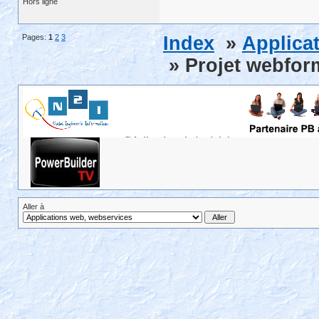
Hors ligne
Pages:
1
2
3
Index
»
Applica
» Projet webfor
Aller à