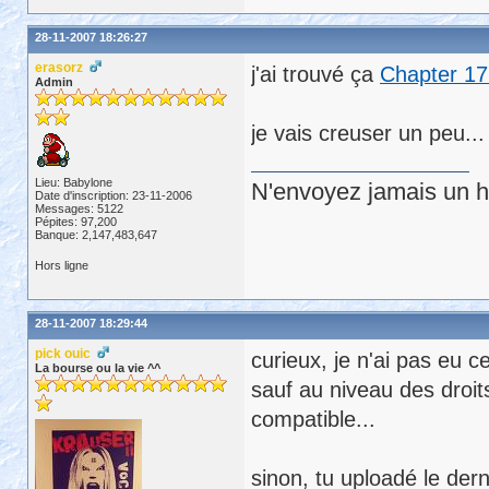
28-11-2007 18:26:27
erasorz
j'ai trouvé ça
Chapter 17
Admin
je vais creuser un peu...
Lieu: Babylone
N'envoyez jamais un hu
Date d'inscription: 23-11-2006
Messages: 5122
Pépites: 97,200
Banque: 2,147,483,647
Hors ligne
28-11-2007 18:29:44
pick ouic
curieux, je n'ai pas eu 
La bourse ou la vie ^^
sauf au niveau des droit
compatible...
sinon, tu uploadé le dern