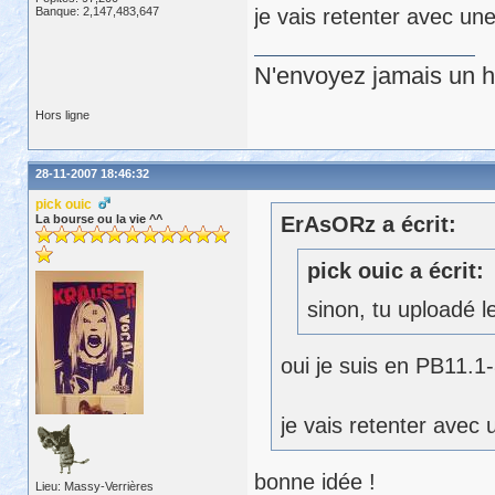
Banque: 2,147,483,647
je vais retenter avec un
N'envoyez jamais un hu
Hors ligne
28-11-2007 18:46:32
pick ouic
La bourse ou la vie ^^
ErAsORz a écrit:
pick ouic a écrit:
sinon, tu uploadé l
oui je suis en PB11.1
je vais retenter avec 
bonne idée !
Lieu: Massy-Verrières