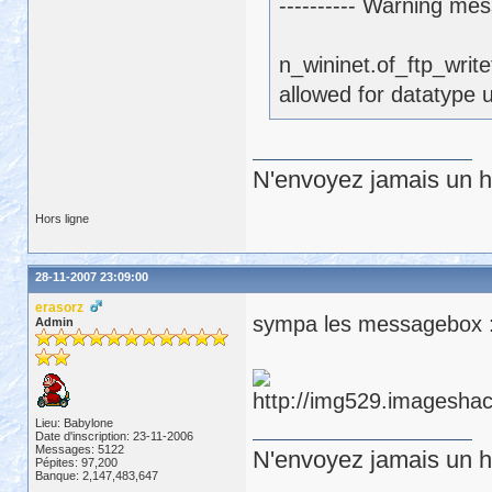
---------- Warning me
n_wininet.of_ftp_writ
allowed for datatype 
N'envoyez jamais un hu
Hors ligne
28-11-2007 23:09:00
erasorz
sympa les messagebox 
Admin
Lieu: Babylone
Date d'inscription: 23-11-2006
Messages: 5122
N'envoyez jamais un hu
Pépites: 97,200
Banque: 2,147,483,647