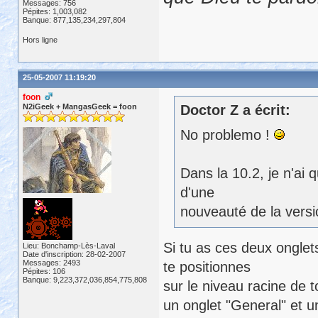
Messages: 756
Pépites: 1,003,082
Banque: 877,135,234,297,804
Hors ligne
25-05-2007 11:19:20
foon
N2iGeek + MangasGeek = foon
Doctor Z a écrit:
No problemo !
Dans la 10.2, je n'ai 
d'une
nouveauté de la versi
Si tu as ces deux onglets
Lieu: Bonchamp-Lès-Laval
Date d'inscription: 28-02-2007
Messages: 2493
te positionnes
Pépites: 106
Banque: 9,223,372,036,854,775,808
sur le niveau racine de 
un onglet "General" et 