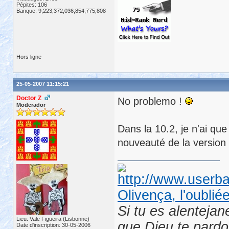
Pépites: 106
Banque: 9,223,372,036,854,775,808
Hors ligne
25-05-2007 11:15:21
Doctor Z
No problemo !
Moderador
Dans la 10.2, je n'ai que
nouveauté de la version 
Olivença, l'oublié
Si tu es alentejan
Lieu: Vale Figueira (Lisbonne)
que Dieu te pard
Date d'inscription: 30-05-2006