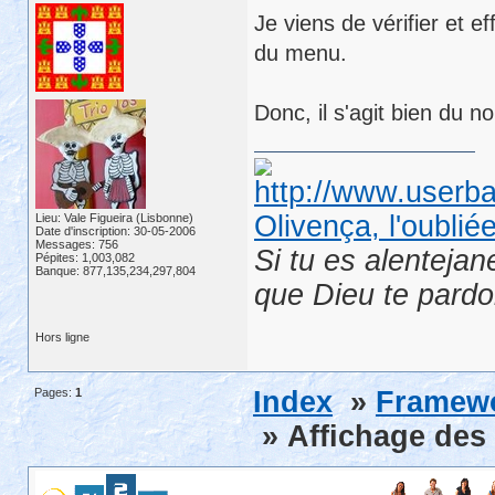
Je viens de vérifier et ef
du menu.
Donc, il s'agit bien du no
Olivença, l'oublié
Lieu: Vale Figueira (Lisbonne)
Date d'inscription: 30-05-2006
Messages: 756
Si tu es alentejan
Pépites: 1,003,082
Banque: 877,135,234,297,804
que Dieu te pard
Hors ligne
Pages:
1
Index
»
Framewor
» Affichage des