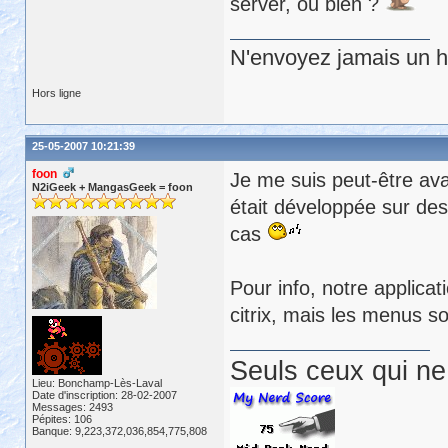
server, ou bien ?
N'envoyez jamais un hu
Hors ligne
25-05-2007 10:21:39
foon
Je me suis peut-être ava
N2iGeek + MangasGeek = foon
était développée sur des
cas
Pour info, notre applica
citrix, mais les menus s
Seuls ceux qui ne 
Lieu: Bonchamp-Lès-Laval
Date d'inscription: 28-02-2007
Messages: 2493
Pépites: 106
Banque: 9,223,372,036,854,775,808