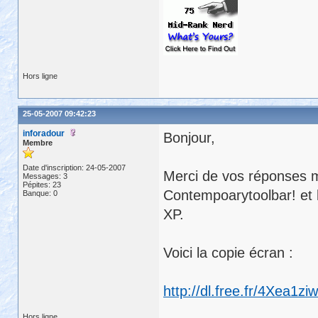
Hors ligne
25-05-2007 09:42:23
inforadour
Bonjour,
Membre
Date d'inscription: 24-05-2007
Merci de vos réponses ma
Messages: 3
Pépites: 23
Contempoarytoolbar! et 
Banque: 0
XP.
Voici la copie écran :
http://dl.free.fr/4Xea1
Hors ligne