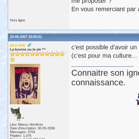
me proposer ?
En vous remerciant par 
Hors ligne
24-05-2007 19:55:51
pick ouic
c'est possible d'avoir un
La bourse ou la vie ^^
(c'est pour ma culture...
Connaitre son ign
connaissance.
Lieu: Massy-Verrières
Date d'inscription: 30-05-2006
Messages: 4704
Pépites: 1,076