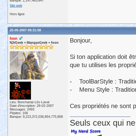
Banque: 2,147,483,647
Site web
Hors ligne
25-05-2007 09:31:58
foon
Bonjour,
N2iGeek + MangasGeek = foon
Si ton application doit ê
que tu utilises les propr
- ToolBarStyle : Traditi
- Menu Style : Traditio
Lieu: Bonchamp-Lès-Laval
Ces propriétés ne sont pa
Date d'inscription: 28-02-2007
Messages: 2493
Pépites: 106
Banque: 9,223,372,036,854,775,808
Seuls ceux qui ne 