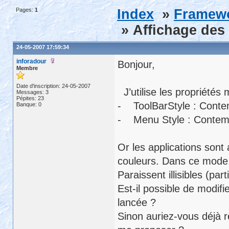
Pages:
1
Index
»
Framewor
» Affichage des
24-05-2007 17:59:34
inforadour
Bonjour,
Membre
Date d'inscription: 24-05-2007
J’utilise les propriétés 
Messages: 3
Pépites: 23
- ToolBarStyle : Contem
Banque: 0
- Menu Style : Contem
Or les applications sont
couleurs. Dans ce mode 
Paraissent illisibles (par
Est-il possible de modifi
lancée ?
Sinon auriez-vous déjà r