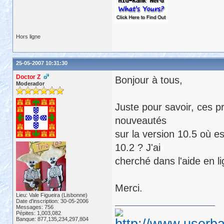
Hors ligne
25-05-2007 10:31:30
Doctor Z
Bonjour à tous,
Moderador
Juste pour savoir, ces p
nouveautés
sur la version 10.5 où es
10.2 ? J'ai
cherché dans l'aide en lig
Merci.
Lieu: Vale Figueira (Lisbonne)
Date d'inscription: 30-05-2006
Messages: 756
Pépites: 1,003,082
Banque: 877,135,234,297,804