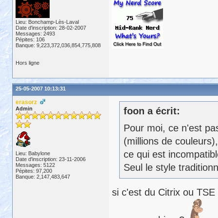
Lieu: Bonchamp-Lès-Laval
Date d'inscription: 28-02-2007
Messages: 2493
Pépites: 106
Banque: 9,223,372,036,854,775,808
Hors ligne
25-05-2007 10:13:31
erasorz
Admin
foon a écrit:
Pour moi, ce n'est pa
(millions de couleurs),
ce qui est incompatib
Lieu: Babylone
Date d'inscription: 23-11-2006
Messages: 5122
Seul le style traditio
Pépites: 97,200
Banque: 2,147,483,647
si c'est du Citrix ou T