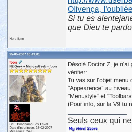
Olivença, l'oublié
Si tu es alentejan
que Dieu te pard
Hors ligne
25-05-2007 10:43:01
foon
Désolé Doctor Z, je n'ai
N2iGeek + MangasGeek = foon
vérifier:
Tu vas sur l'objet menu 
"Appearence" au niveau d
"Menustyle" et "Toolbarst
(Pour info, sur la V9 tu 
Seuls ceux qui ne 
Lieu: Bonchamp-Lès-Laval
Date d'inscription: 28-02-2007
Messages: 2493