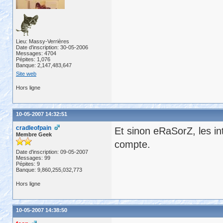
Lieu: Massy-Verrières
Date d'inscription: 30-05-2006
Messages: 4704
Pépites: 1,076
Banque: 2,147,483,647
Site web
Hors ligne
10-05-2007 14:32:51
cradleofpain
Et sinon eRaSorZ, les int
Membre Geek
compte.
Date d'inscription: 09-05-2007
Messages: 99
Pépites: 9
Banque: 9,860,255,032,773
Hors ligne
10-05-2007 14:38:50