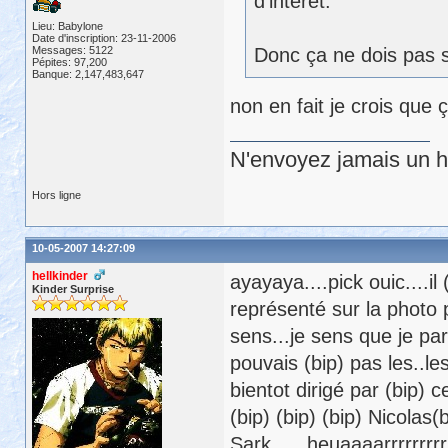
d'intérêt.
Lieu: Babylone
Date d'inscription: 23-11-2006
Messages: 5122
Donc ça ne dois pas se
Pépites: 97,200
Banque: 2,147,483,647
non en fait je crois que 
N'envoyez jamais un hu
Hors ligne
10-05-2007 14:27:09
hellkinder
ayayaya....pick ouic....i
Kinder Surprise
représenté sur la photo p
sens...je sens que je pa
pouvais (bip) pas les..l
bientot dirigé par (bip) c
(bip) (bip) (bip) Nicolas(b
Sark......heuaaaarrrrrrrrr