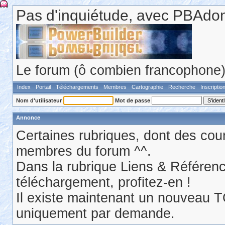
Pas d'inquiétude, avec PBAdonf
Le forum (ô combien francophone) 
Index
Portail
Téléchargements
Membres
Cartographie
Recherche
Inscriptio
Nom d'utilisateur
Mot de passe
Annonce
Certaines rubriques, dont des cour
membres du forum ^^.
Dans la rubrique Liens & Référen
téléchargement, profitez-en !
Il existe maintenant un nouveau 
uniquement par demande.