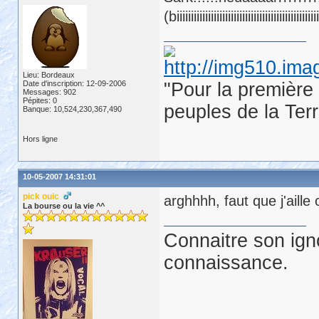
(biiiiiiiiiiiiiiiiiiiiiiiiiiiiiiiiiiiiiiiiiiiiiiiiii
Lieu: Bordeaux
Date d'inscription: 12-09-2006
"Pour la première 
Messages: 902
Pépites: 0
peuples de la Ter
Banque: 10,524,230,367,490
Hors ligne
10-05-2007 14:31:01
pick ouic
arghhhh, faut que j'aille
La bourse ou la vie ^^
Connaitre son ign
connaissance.