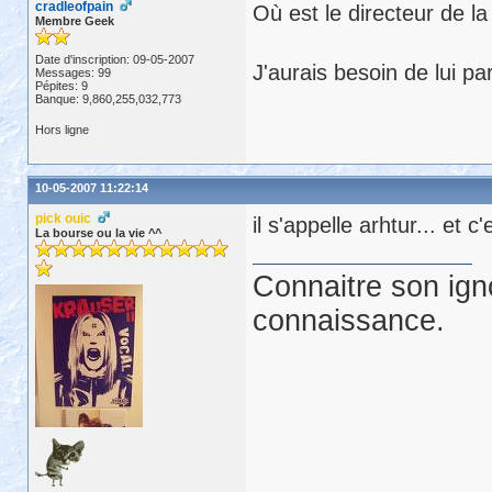
cradleofpain
Où est le directeur de l
Membre Geek
Date d'inscription: 09-05-2007
J'aurais besoin de lui par
Messages: 99
Pépites: 9
Banque: 9,860,255,032,773
Hors ligne
10-05-2007 11:22:14
pick ouic
il s'appelle arhtur... et 
La bourse ou la vie ^^
Connaitre son ign
connaissance.