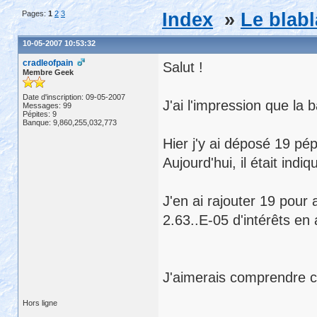
Pages:
1
2
3
Index
»
Le blabl
10-05-2007 10:53:32
cradleofpain
Salut !
Membre Geek
Date d'inscription: 09-05-2007
J'ai l'impression que la
Messages: 99
Pépites: 9
Banque: 9,860,255,032,773
Hier j'y ai déposé 19 pép
Aujourd'hui, il était indi
J'en ai rajouter 19 pour
2.63..E-05 d'intérêts en 
J'aimerais comprendre ce
Hors ligne