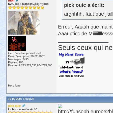
foon
N2iGeek + MangasGeek = foon
pick ouic a écrit:
arghhhh, faut que j'ai
Erreur, Aaaah que main
Aaaupticc de Miiiiillllesss
Seuls ceux qui ne 
Lieu: Bonchamp-Lès-Laval
Date d'inscription: 28-02-2007
Messages: 2493
Pépites: 106
Banque: 9,223,372,036,854,775,808
Hors ligne
10-05-2007 17:03:22
pick ouic
La bourse ou la vie ^^