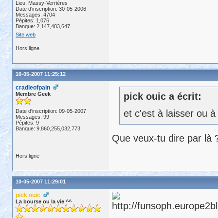
Lieu: Massy-Verrières
Date d'inscription: 30-05-2006
Messages: 4704
Pépites: 1,076
Banque: 2,147,483,647
Site web
Hors ligne
10-05-2007 11:25:12
cradleofpain
Membre Geek
pick ouic a écrit:
Date d'inscription: 09-05-2007
et c'est à laisser ou 
Messages: 99
Pépites: 9
Banque: 9,860,255,032,773
Que veux-tu dire par là 
Hors ligne
10-05-2007 11:29:01
pick ouic
La bourse ou la vie ^^