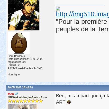
"Pour la première 
peuples de la Ter
Lieu: Bordeaux
Date d'inscription: 12-09-2006
Messages: 902
Pépites: 0
Banque: 10,524,230,367,490
Hors ligne
10-05-2007 18:48:20
foon
Ben, mis à part que ça f
N2iGeek + MangasGeek = foon
ART