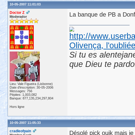
10-05-2007 11:01:03
Doctor Z
La banque de PB a Donf c
Moderador
Olivença, l'oublié
Si tu es alentejan
que Dieu te pard
Lieu: Vale Figueira (Lisbonne)
Date d'inscription: 30-05-2006
Messages: 756
Pépites: 1,003,082
Banque: 877,135,234,297,804
Hors ligne
10-05-2007 11:05:33
cradleofpain
Désolé pick ouik mais je