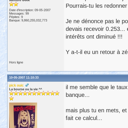
Membre Geek
Pourrais-tu les redonner
Date d'inscription: 09-05-2007
Messages: 99
Pépites: 9
Je ne dénonce pas le pou
Banque: 9,860,255,032,773
devais recevoir 0.253... 
intérêts ont diminué !!!
Y a-t-il eu un retour à z
Hors ligne
10-05-2007 11:10:33
pick ouic
il me semble que le taux
La bourse ou la vie ^^
banque...
mais plus tu en mets, et
fait ce calcul...