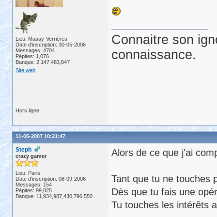
Connaitre son ign
Lieu: Massy-Verrières
Date d'inscription: 30-05-2006
Messages: 4704
connaissance.
Pépites: 1,076
Banque: 2,147,483,647
Site web
Hors ligne
11-05-2007 10:21:47
Steph
Alors de ce que j'ai com
crazy gamer
Lieu: Paris
Tant que tu ne touches pa
Date d'inscription: 08-09-2006
Messages: 154
Dès que tu fais une opéra
Pépites: 99,825
Banque: 11,934,987,430,796,550
Tu touches les intérêts 