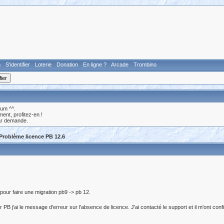
n
S'identifier
Loterie
Donation
En ligne ?
Arcade
Trombino
rum ^^.
nt, profitez-en !
ar demande.
roblème licence PB 12.6
pour faire une migration pb9 -> pb 12.
PB j'ai le message d'erreur sur l'absence de licence. J'ai contacté le support et il m'ont conf