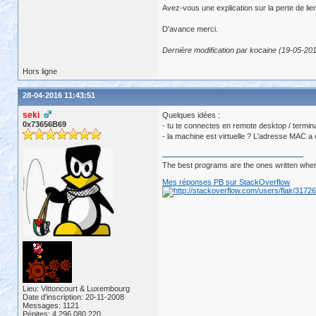
Avez-vous une explication sur la perte de l
D'avance merci.
Dernière modification par kocaine (19-05-20
Hors ligne
28-04-2016 11:43:51
seki
Quelques idées :
0x73656B69
- tu te connectes en remote desktop / termina
- la machine est virtuelle ? L'adresse MAC a
The best programs are the ones written when
Mes réponses PB sur StackOverflow
Lieu: Vittoncourt & Luxembourg
Date d'inscription: 20-11-2008
Messages: 1121
Pépites: 4,296,080,220