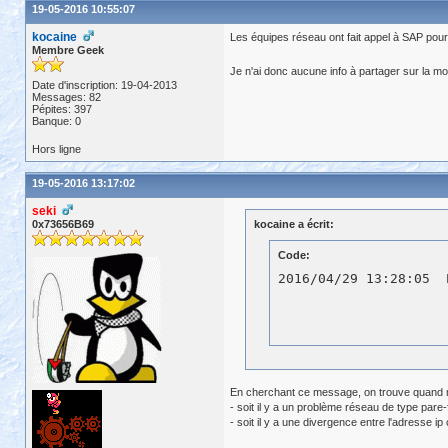
19-05-2016 10:55:07
kocaine
Les équipes réseau ont fait appel à SAP pour
Membre Geek
Je n'ai donc aucune info à partager sur la mo
Date d'inscription: 19-04-2013
Messages: 82
Pépites: 397
Banque: 0
Hors ligne
19-05-2016 13:17:02
seki
0x73656B69
kocaine a écrit:
Code:
En cherchant ce message, on trouve quand 
- soit il y a un problème réseau de type pare
- soit il y a une divergence entre l'adresse ip