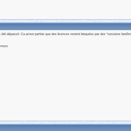
s été dépassé: Ca arrive parfois que des licences restent bloquées par des "sessions fantôm
rreurs