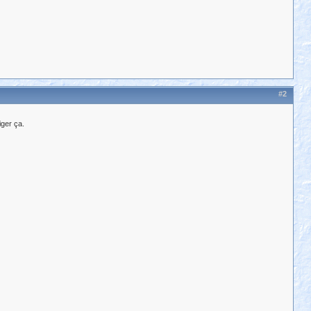
#2
iger ça.