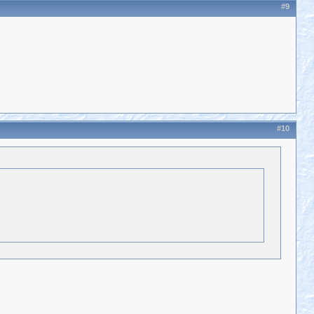
#9
#10