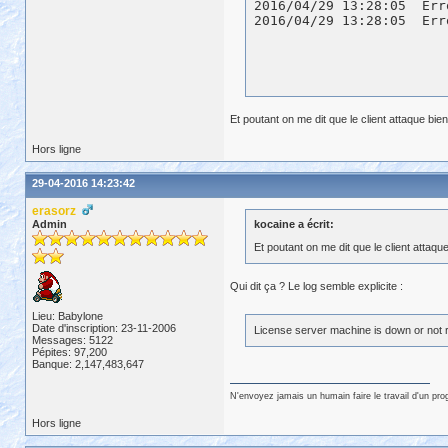
2016/04/29 13:28:05  Err
Et poutant on me dit que le client attaque bie
Hors ligne
29-04-2016 14:23:42
erasorz
Admin
kocaine a écrit:
Et poutant on me dit que le client attaqu
Qui dit ça ? Le log semble explicite :
Lieu: Babylone
Date d'inscription: 23-11-2006
License server machine is down or not 
Messages: 5122
Pépites: 97,200
Banque: 2,147,483,647
N'envoyez jamais un humain faire le travail d'un pr
Hors ligne