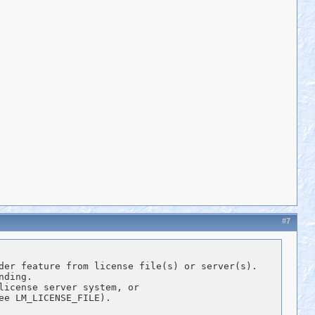
#7
der feature from license file(s) or server(s).

ding.

icense server system, or

e LM_LICENSE_FILE).
