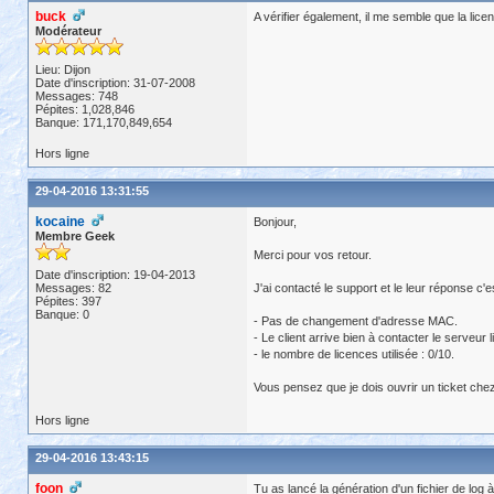
buck
A vérifier également, il me semble que la li
Modérateur
Lieu: Dijon
Date d'inscription: 31-07-2008
Messages: 748
Pépites: 1,028,846
Banque: 171,170,849,654
Hors ligne
29-04-2016 13:31:55
kocaine
Bonjour,
Membre Geek
Merci pour vos retour.
Date d'inscription: 19-04-2013
Messages: 82
J'ai contacté le support et le leur réponse c'es
Pépites: 397
Banque: 0
- Pas de changement d'adresse MAC.
- Le client arrive bien à contacter le serveur 
- le nombre de licences utilisée : 0/10.
Vous pensez que je dois ouvrir un ticket chez
Hors ligne
29-04-2016 13:43:15
foon
Tu as lancé la génération d'un fichier de log 