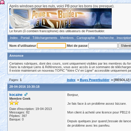
Après windows pour les nuls, voici PB pour les bons (ou presque).
Le forum (ô combien francophone) des utilisateurs de Powerbuilder.
Index
Portail
Téléchargements
Membres
Cartographie
Recherche
Inscriptio
Nom d'utilisateur
Mot de passe
Annonce
Certaines rubriques, dont des cours, sont uniquement visibles par les membres du fo
Dans la rubrique Liens & Références, vous avez accès à un sommaire de téléchargeme
Il existe maintenant un nouveau TOPIC "Votre CV en Ligne" accessible uniquement p
Pages:
1
Index
»
Bugs Powerbuilder
» [RESOLU] P
28-04-2016 10:30:18
kocaine
Bonjour,
Membre Geek
Je fais face à un problème assez bizzare.
Date d'inscription: 19-04-2013
Messages: 82
Mon client à acheté une licence pour PB12.6 
Pépites: 397
Banque: 0
Depuis quelques jour quand j'essaie de lancer 
de problème avec les parefeu.