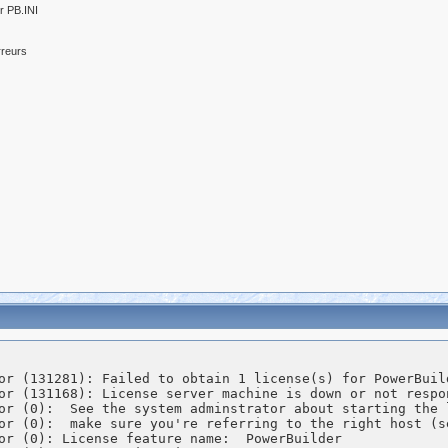
er PB.INI
rreurs
or (131281): Failed to obtain 1 license(s) for PowerBuil
or (131168): License server machine is down or not respon
or (0):  See the system adminstrator about starting the l
or (0):  make sure you're referring to the right host (se
or (0): License feature name:  PowerBuilder
