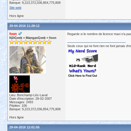
Banque: 9,223,372,036,854,775,808
Site web
Hors ligne
29-04-2016 11:28:12
foon
Regarde si le nombre de licence maxi n'a pa
N2iGeek + MangasGeek = foon
Seuls ceux qui ne font rien ne font jamais d'e
Lieu: Bonchamp-Lès-Laval
Date d'inscription: 28-02-2007
Messages: 2493
Pépites: 106
Banque: 9,223,372,036,854,775,808
Hors ligne
29-04-2016 12:01:55