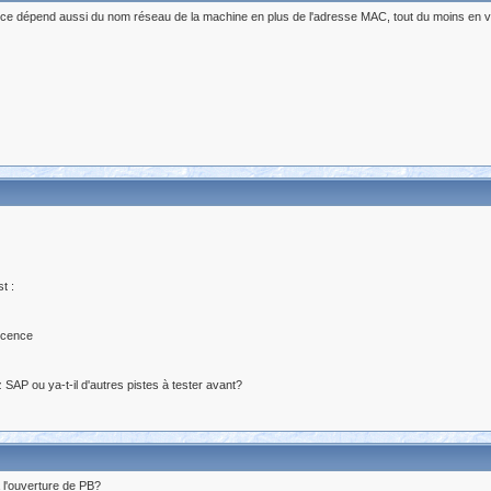
cence dépend aussi du nom réseau de la machine en plus de l'adresse MAC, tout du moins en ve
t :
licence
 SAP ou ya-t-il d'autres pistes à tester avant?
à l'ouverture de PB?