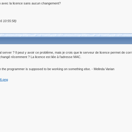
ien avec la licence sans aucun changement?
16 10:55:58)
l server ? Il peut y avoir ce problème, mais je crois que le serveur de licence permet de corr
 changé récemment ? La licence est liée à l'adresse MAC.
 the programmer is supposed to be working on something else. - Melinda Varian