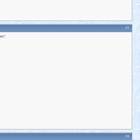
#3
es".
#4