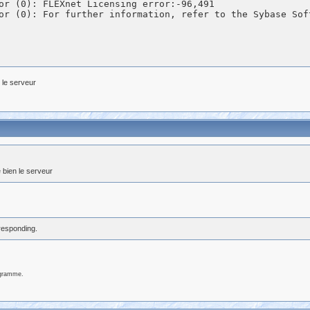
or (0): FLEXnet Licensing error:-96,491

n le serveur
e bien le serveur
responding.
ogramme.