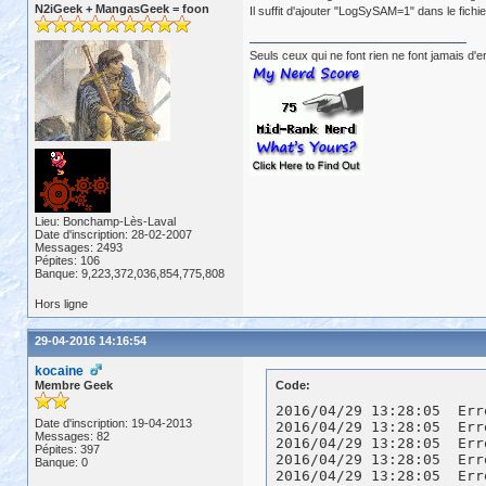
N2iGeek + MangasGeek = foon
Il suffit d'ajouter "LogSySAM=1" dans le fichi
Seuls ceux qui ne font rien ne font jamais d'e
Lieu: Bonchamp-Lès-Laval
Date d'inscription: 28-02-2007
Messages: 2493
Pépites: 106
Banque: 9,223,372,036,854,775,808
Hors ligne
29-04-2016 14:16:54
kocaine
Membre Geek
Code:
2016/04/29 13:28:05  Err
Date d'inscription: 19-04-2013
2016/04/29 13:28:05  Err
Messages: 82
2016/04/29 13:28:05  Err
Pépites: 397
2016/04/29 13:28:05  Err
Banque: 0
2016/04/29 13:28:05  Err