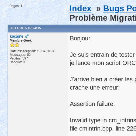
Pages:
1
Index
»
Bugs Po
Problème Migrati
09-11-2015 16:24:15
kocaine
Bonjour,
Membre Geek
Date d'inscription: 19-04-2013
Je suis entrain de teste
Messages: 82
Pépites: 397
je lance mon script OR
Banque: 0
J'arrive bien a créer les
crache une erreur:
Assertion failure:
Invalid type in cm_intri
file cmintrin.cpp, line 22