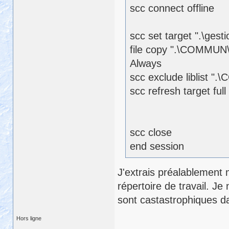
scc connect offline
scc set target ".\gest
file copy ".\COMMU
Always
scc exclude liblist 
scc refresh target full
scc close
end session
J'extrais préalablement
répertoire de travail. 
sont castastrophiques da
Hors ligne