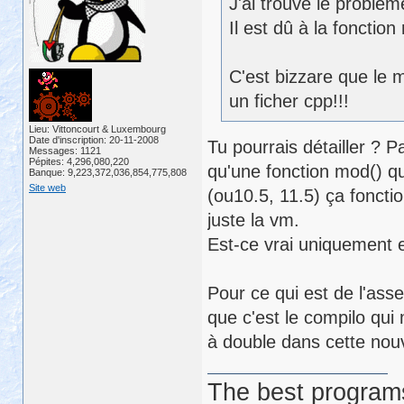
J'ai trouvé le problèm
Il est dû à la fonctio
C'est bizzare que le m
un ficher cpp!!!
Lieu: Vittoncourt & Luxembourg
Date d'inscription: 20-11-2008
Tu pourrais détailler ? P
Messages: 1121
Pépites: 4,296,080,220
qu'une fonction mod() qu
Banque: 9,223,372,036,854,775,808
Site web
(ou10.5, 11.5) ça foncti
juste la vm.
Est-ce vrai uniquement e
Pour ce qui est de l'asse
que c'est le compilo qui
à double dans cette nouv
The best programs