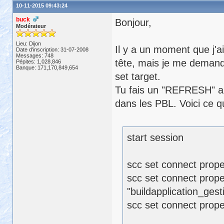
10-11-2015 09:43:24
buck
Bonjour,
Modérateur
Lieu: Dijon
Il y a un moment que j'a
Date d'inscription: 31-07-2008
Messages: 748
tête, mais je me deman
Pépites: 1,028,846
Banque: 171,170,849,654
set target.
Tu fais un "REFRESH" alo
dans les PBL. Voici ce que
start session
scc set connect prope
scc set connect proper
"buildapplication_ges
scc set connect prope