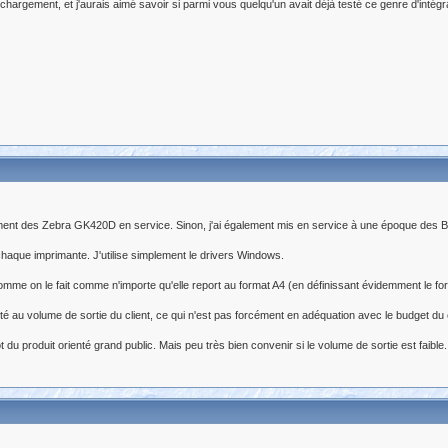
gement, et j'aurais aimé savoir si parmi vous quelqu'un avait déjà testé ce genre d'intégrat
ellement des Zebra GK420D en service. Sinon, j'ai également mis en service à une époque des
 chaque imprimante. J'utilise simplement le drivers Windows.
e on le fait comme n'importe qu'elle report au format A4 (en définissant évidemment le format 
té au volume de sortie du client, ce qui n'est pas forcément en adéquation avec le budget du c
u produit orienté grand public. Mais peu très bien convenir si le volume de sortie est faible.