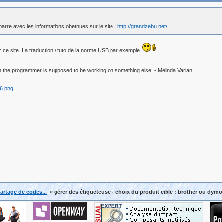
-barre avec les informations obetnues sur le site :
http://grandzebu.net/
r ce site. La traduction / tuto de la norme USB par exemple
 the programmer is supposed to be working on something else. - Melinda Varian
artage de codes...
» gérer des étiqueteuse - choix du produit cible : brother ou dymo