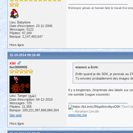
N'envoyez jamais un humain faire le travail d'un pr
Lieu: Babylone
Date d'inscription: 23-11-2006
Messages: 5122
Pépites: 97,200
Banque: 2,147,483,647
Hors ligne
31-10-2014 09:16:40
xlat
0xc0000005
erasorz a écrit:
Enfin quand je dis SDK, je pensais au Z
Tu envoies probablement des images de 
Il y a longtemps, j'imprimais des labels sur une
me semble (vague souvenir).
Lieu: Tanger (طنج)
Date d'inscription: 04-12-2010
Messages: 725
Pépites: 11,358
"Don't b
Banque: 100,221,387,868,884,304
-- Abraham Lincoln
www.ngs.ma
Site web
Hors ligne