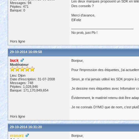
Les deux marques proposent un SDK en téléchar
Messages: 94
Des conseils ?
Pépites: 471
Banque: 0
Merci d'avance,
ElFeliz
No prob, just Pb !
Hors ligne
29-10-2014 16:09:58
buck
Bonjour,
Modérateur
Pour l'impression des étiquettes, j'ai actu
Lieu: Dijon
Date d'inscription: 31-07-2008
Sinon, je n'ai jamais utilisé les SDK propre à
Messages: 748
Pépites: 1,028,846
Je dessine mes étiquettes avec Infomaker comm
Banque: 171,170,849,654
Évidemment, le matériel retenu doit être adap
Je ne connais DYMO que de nom, c'est plutôt d
Hors ligne
29-10-2014 16:31:20
erasorz
Bonjour,