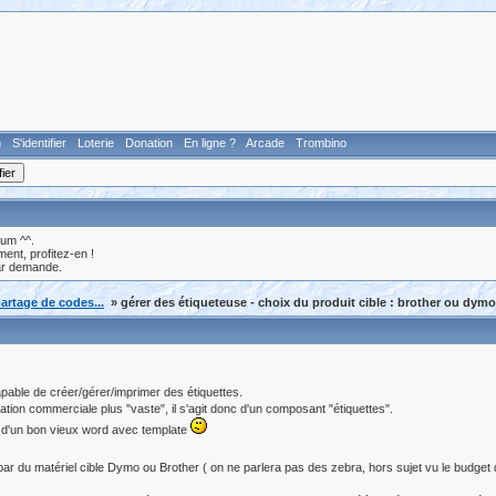
n
S'identifier
Loterie
Donation
En ligne ?
Arcade
Trombino
rum ^^.
nt, profitez-en !
ar demande.
artage de codes...
» gérer des étiqueteuse - choix du produit cible : brother ou dymo
 capable de créer/gérer/imprimer des étiquettes.
ation commerciale plus "vaste", il s'agit donc d'un composant "étiquettes".
r d'un bon vieux word avec template
 par du matériel cible Dymo ou Brother ( on ne parlera pas des zebra, hors sujet vu le budget