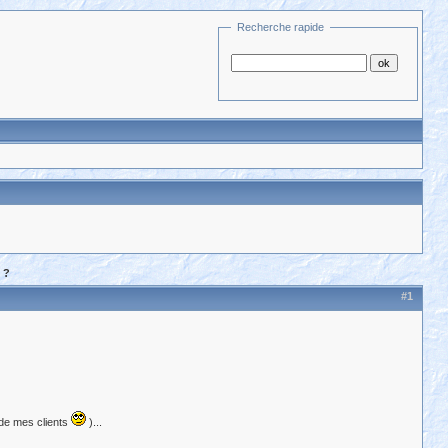
Recherche rapide
 ?
#1
 de mes clients
)...