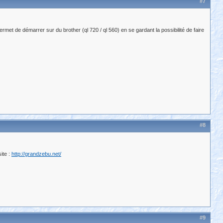
#7
met de démarrer sur du brother (ql 720 / ql 560) en se gardant la possibilité de faire
#8
ite :
http://grandzebu.net/
#9