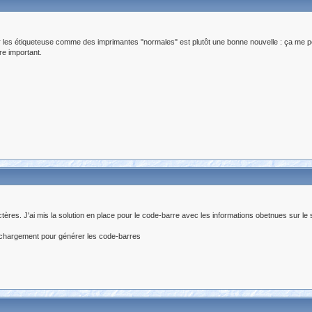
er les étiqueteuse comme des imprimantes "normales" est plutôt une bonne nouvelle : ça me per
re important.
tères. J'ai mis la solution en place pour le code-barre avec les informations obetnues sur le s
léchargement pour générer les code-barres