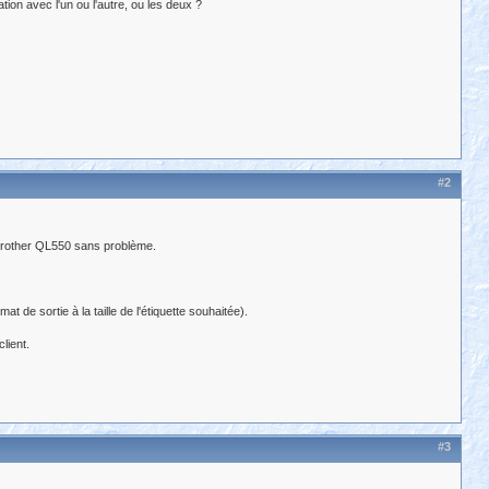
ion avec l'un ou l'autre, ou les deux ?
#2
 Brother QL550 sans problème.
de sortie à la taille de l'étiquette souhaitée).
lient.
#3