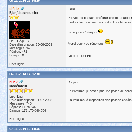
05-11-2014 22:56:29
elfeliz
Hello,
Bienfaiteur du site
Pouvoir se passer d'intégrer un sdk et utilis
évoluer faire du plus costaud si le débit s'avè
me réjouis d'attaquer
Lieu: Liège, BE
Merci pour vos réponses
Date d'inscription: 23-06-2009
Messages: 94
Pépites: 471
Banque: 0
No prob, just Pb !
Hors ligne
06-11-2014 14:36:30
buck
Bonjour,
Modérateur
Je confirme, je passe par une police de carac
Lieu: Dijon
Date d'inscription: 31-07-2008
L'auteur met à disposition des polices en té
Messages: 748
Pépites: 1,028,846
Banque: 171,170,849,654
Hors ligne
07-11-2014 10:14:35