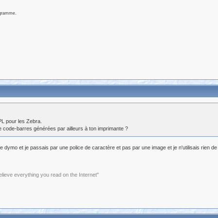
ogramme.
PL pour les Zebra.
code-barres générées par ailleurs à ton imprimante ?
 dymo et je passais par une police de caractère et pas par une image et je n'utilisais rien de part
elieve everything you read on the Internet"