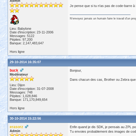
Admin
Je pense que si tu n'as pas de code-barre à
N'envoyez jamais un humain faire le travail d'un pr
Lieu: Babylone
Date d'inscription: 23-11-2006
Messages: 5122
Pépites: 97,200
Banque: 2,147,483,647
Hors ligne
29-10-2014 16:35:07
buck
Bonjour,
Modérateur
Dans chacun des cas, Brother ou Zebra que j'a
Lieu: Dijon
Date d'inscription: 31-07-2008
Messages: 748
Pépites: 1,028,846
Banque: 171,170,849,654
Hors ligne
30-10-2014 15:22:56
erasorz
Enfin quand je dis SDK, je pensais au ZPL po
Admin
Tu envoies probablement des images de code