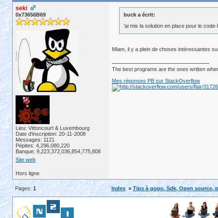
seki
0x73656B69
buck a écrit:
'ai mis la solution en place pour le code
Miam, il y a plein de choses intéressantes su
The best programs are the ones written when
Mes réponses PB sur StackOverflow
Lieu: Vittoncourt & Luxembourg
Date d'inscription: 20-11-2008
Messages: 1121
Pépites: 4,296,080,220
Banque: 9,223,372,036,854,775,808
Site web
Hors ligne
Pages:
1
Index
»
Tips à gogo, Sdk, Open source, p