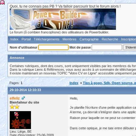
Quoi, tu ne connais pas PB ? Va falloir parcourir tout le forum alors !
Le forum (ô combien francophone) des utilisateurs de Powerbuilder.
Index
Portail
Téléchargements
Membres
Cartographie
Recherche
Inscriptio
Nom d'utilisateur
Mot de passe
Annonce
Certaines rubriques, dont des cours, sont uniquement visibles par les membres du fo
Dans la rubrique Liens & Références, vous avez accès à un sommaire de téléchargeme
Il existe maintenant un nouveau TOPIC "Votre CV en Ligne" accessible uniquement p
Pages:
1
Index
»
Tips à gogo, Sdk, Open source, p
29-10-2014 12:10:33
elfeliz
Hello,
Bienfaiteur du site
Je planifie l'écriture d'une petite application
A terme, ça devrait s'intégrer dans une applic
Raison pour laquelle on ne peut se contente
Dans cette optique, je me tate entre débuter
Lieu: Liège, BE
Date d'inscription: 23-06-2009