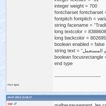
integer weight = 700
fontcharset fontcharset 
fontpitch fontpitch = vari
string facename = "Tradi
long textcolor = 838860
long backcolor = 80269
boolean enabled = false
boolean focusrectangle =
end type
----------------------------
Hors ligne
04-07-2014 13:18:17
xlat
malheureusement, les car