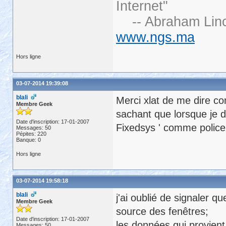
Internet"
-- Abraham Linc
www.ngs.ma
Hors ligne
03-07-2014 19:39:08
blali
Merci xlat de me dire co
Membre Geek
sachant que lorsque je 
Date d'inscription: 17-01-2007
Fixedsys ' comme police
Messages: 50
Pépites: 220
Banque: 0
Hors ligne
03-07-2014 19:58:18
blali
j'ai oublié de signaler 
Membre Geek
source des fenêtres;
Date d'inscription: 17-01-2007
les données qui provien
Messages: 50