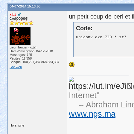
04-07-2014 15:13:58
xlat
un petit coup de perl et 
0xc0000005
Code:
Lieu: Tanger (طنج)
Date d'inscription: 04-12-2010
Messages: 725
Pépites: 11,358
Banque: 100,221,387,868,884,304
Site web
"D
Internet"
-- Abraham Linc
www.ngs.ma
Hors ligne