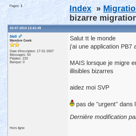
Pages:
1
Index
»
Migrati
bizarre migratio
03-07-2014 13:41:49
blali
Salut tt le monde
Membre Geek
j'ai une application PB7
Date d'inscription: 17-01-2007
Messages: 50
Pépites: 220
MAIS lorsque je migre e
Banque: 0
illisibles bizarres
aidez moi SVP
pas de "urgent" dans le
Dernière modification pa
Hors ligne