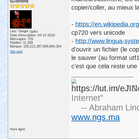
0xc0000005
copier/coller, au mieux l
-
https://en.wikipedia.o
Lieu: Tanger (طنج)
cp720 vers unicode
Date d'inscription: 04-12-2010
Messages: 725
-
http://www.lingua-sys
Pépites: 11,358
Banque: 100,221,387,868,884,304
d'ouvrir un fichier (le c
Site web
le sauver (au format utf1
c'est que cela reste une
"D
Internet"
-- Abraham Linc
www.ngs.ma
Hors ligne