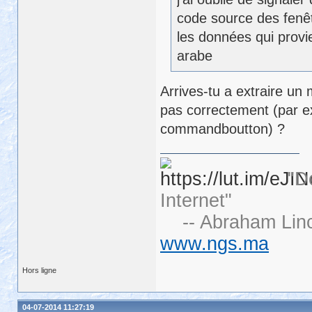
code source des fenê
les données qui provi
arabe
Arrives-tu a extraire un
pas correctement (par exe
commandboutton) ?
"D
Internet"
-- Abraham Linc
www.ngs.ma
Hors ligne
04-07-2014 11:27:19