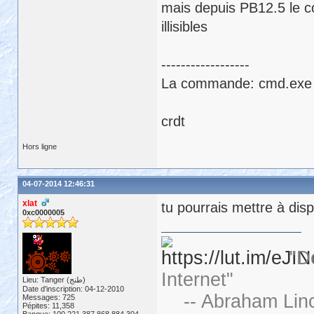
mais depuis PB12.5 le c
illisibles
------------------
La commande: cmd.exe /
crdt
Hors ligne
04-07-2014 12:46:31
xlat
tu pourrais mettre à dis
0xc0000005
"D
Internet"
Lieu: Tanger (طنج)
Date d'inscription: 04-12-2010
-- Abraham Linc
Messages: 725
Pépites: 11,358