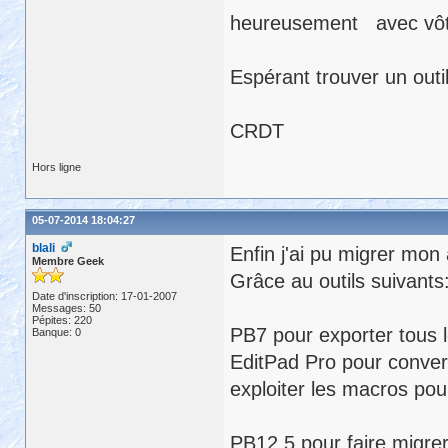
heureusement avec vôtre
Espérant trouver un outi
CRDT
Hors ligne
05-07-2014 18:04:27
blali
Enfin j'ai pu migrer mon
Membre Geek
Grâce au outils suivants
Date d'inscription: 17-01-2007
Messages: 50
Pépites: 220
PB7 pour exporter tous l
Banque: 0
EditPad Pro pour convert
exploiter les macros pou
PB12.5 pour faire migrer 