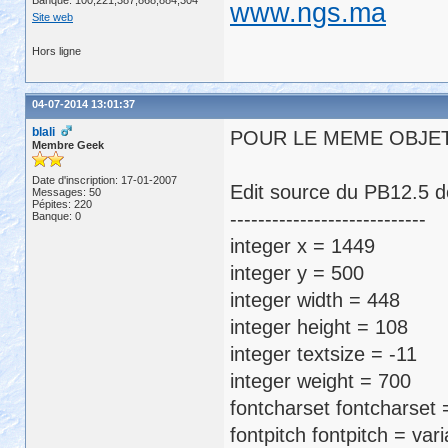
Banque: 100,221,387,868,884,304
www.ngs.ma
Site web
Hors ligne
04-07-2014 13:01:37
blali
POUR LE MEME OBJE
Membre Geek
Date d'inscription: 17-01-2007
Edit source du PB12.5 
Messages: 50
Pépites: 220
----------------------------
Banque: 0
integer x = 1449
integer y = 500
integer width = 448
integer height = 108
integer textsize = -11
integer weight = 700
fontcharset fontcharset 
fontpitch fontpitch = vari