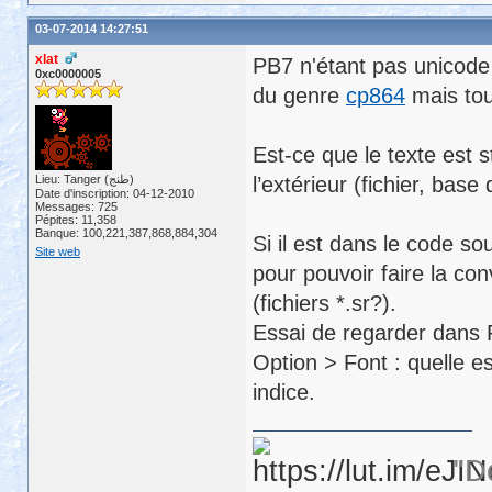
03-07-2014 14:27:51
xlat
PB7 n'étant pas unicode
0xc0000005
du genre
cp864
mais tou
Est-ce que le texte est 
Lieu: Tanger (طنج)
l’extérieur (fichier, base
Date d'inscription: 04-12-2010
Messages: 725
Pépites: 11,358
Banque: 100,221,387,868,884,304
Si il est dans le code so
Site web
pour pouvoir faire la con
(fichiers *.sr?).
Essai de regarder dans 
Option > Font : quelle es
indice.
"D