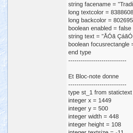
string facename = "Tradi
long textcolor = 838860
long backcolor = 80269
boolean enabled = false
string text = "ÅÓã Çáã
boolean focusrectangle =
end type
----------------------------
Et Bloc-note donne
----------------------------
type st_1 from statictex
integer x = 1449
integer y = 500
integer width = 448
integer height = 108
integer textsize = -11