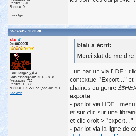
Pépites: 220
Banque: 0
Hors ligne
04-07-2014 08:08:46
xlat
0xc0000005
blali a écrit:
Merci xlat de me dire
- un par un via l'IDE : c
Lieu: Tanger (طنج)
Date d'inscription: 04-12-2010
contextuel "Export..." e
Messages: 725
Pépites: 11,358
chaines du genre
$$HEX
Banque: 100,221,387,868,884,304
Site web
exporté
- par lot via l'IDE : men
et sur clic sur une librai
et clic droit > "export..."
- par lot via la ligne d