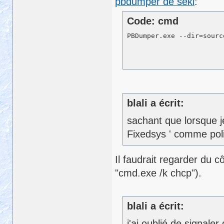
pbdumper de seki
:
Code: cmd
blali a écrit:
sachant que lorsque j
Fixedsys ' comme pol
Il faudrait regarder du 
"cmd.exe /k chcp").
blali a écrit:
j'ai oublié de signal