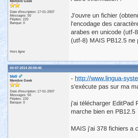
Membre Geek
Date d'inscription: 17-01-2007
J'ouvre un fichier (obt
Messages: 50
Pépites: 220
l'encodage des caractères
Banque: 0
arabes en unicode (utf-8
(utf-8) MAIS PB12.5 ne p
Hors ligne
04-07-2014 20:59:40
blali
-
http://www.lingua-sys
Membre Geek
s’exécute pas sur ma ma
Date d'inscription: 17-01-2007
Messages: 50
Pépites: 220
j'ai télécharger EditPad 
Banque: 0
marche bien en PB12.5
MAIS j'ai 378 fichiers a 