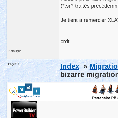
(*.sr? traités précédem
Je tient a remercier XLA
crdt
Hors ligne
Pages:
1
Index
»
Migrati
bizarre migratio