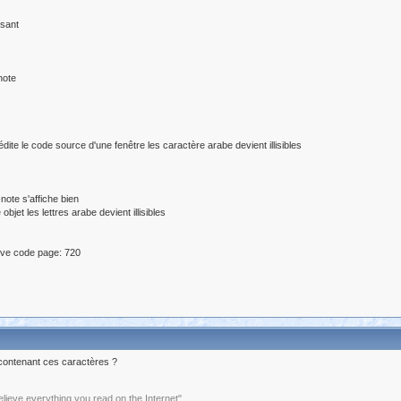
isant
-note
édite le code source d'une fenêtre les caractère arabe devient illisibles
ote s'affiche bien
et les lettres arabe devient illisibles
ve code page: 720
é contenant ces caractères ?
elieve everything you read on the Internet"