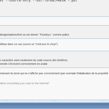
 design/options/font sa me donne ' Fixedsys ' comme police
 défaut dans ce cas (ouvre un "cmd.exe /k chcp").
 de caractère vient seulement du code source des fenêtres;
 donnée s'écrivent correctement en arabe
tenant du texte qui ne s'affiche pas correctement (par exemple l'initialisation de la proprié
elieve everything you read on the Internet"