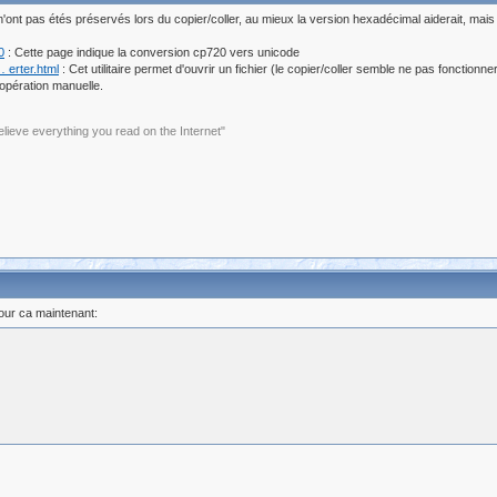
ont pas étés préservés lors du copier/coller, au mieux la version hexadécimal aiderait, mais j'
0
: Cette page indique la conversion cp720 vers unicode
 erter.html
: Cet utilitaire permet d'ouvrir un fichier (le copier/coller semble ne pas fonctionn
e opération manuelle.
elieve everything you read on the Internet"
ur ca maintenant: