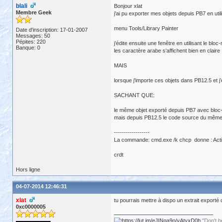
blali
Bonjour xlat
Membre Geek
j'ai pu exporter mes objets depuis PB7 en util
menu Tools/Library Painter
Date d'inscription: 17-01-2007
Messages: 50
Pépites: 220
j’édite ensuite une fenêtre en utilisant le bloc
Banque: 0
les caractère arabe s'affichent bien en claire
MAIS
lorsque j'importe ces objets dans PB12.5 et j’
SACHANT QUE:
le même objet exporté depuis PB7 avec bloc-n
mais depuis PB12.5 le code source du même obj
------------------
La commande: cmd.exe /k chcp donne : Acti
crdt
Hors ligne
04-07-2014 12:46:31
xlat
tu pourrais mettre à dispo un extrait export
0xc0000005
"Don't b