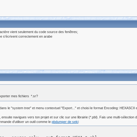
aractère vient seulement du code source des fenêtres;
ée s'écrivent correctement en arabe
xporter mes fichiers *.sr?
ect dans le "system tree" et menu contextuel "Export..." et choisi le format Encoding: HEXASCI
, ensuite navigues vers ton projet et sur clic sur une librairie (*.pbl). Fais une multi-sélection d
ommande d'utiliser un outil comme le
pbdumper de seki
: