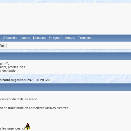
n
S'identifier
Loterie
Donation
En ligne ?
Arcade
Trombino
rum ^^.
nt, profitez-en !
ar demande.
izarre migration PB7 ---> PB12.5
 contient du texte en arabe
e se transforme en caractères illisibles bizarres
as les urgences ici