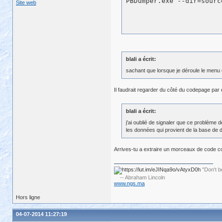
Site web
blali a écrit:
sachant que lorsque je déroule le menu
Il faudrait regarder du côté du codepage par
blali a écrit:
j'ai oublié de signaler que ce problème
les données qui provient de la base de
Arrives-tu a extraire un morceaux de code con
"Don't b
-- Abraham Lincoln
www.ngs.ma
Hors ligne
04-07-2014 11:27:19