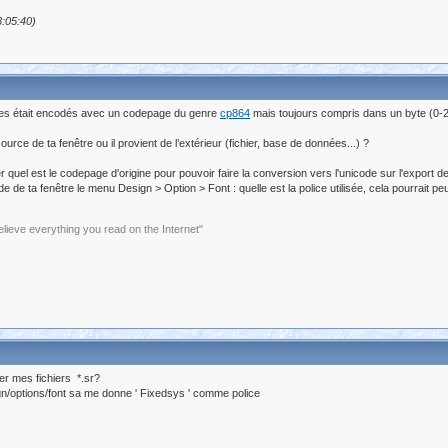
8:05:40)
bes était encodés avec un codepage du genre
cp864
mais toujours compris dans un byte (0-2
urce de ta fenêtre ou il provient de l’extérieur (fichier, base de données...) ?
ver quel est le codepage d'origine pour pouvoir faire la conversion vers l'unicode sur l'export de
de ta fenêtre le menu Design > Option > Font : quelle est la police utilisée, cela pourrait pe
elieve everything you read on the Internet"
er mes fichiers *.sr?
gn/options/font sa me donne ' Fixedsys ' comme police