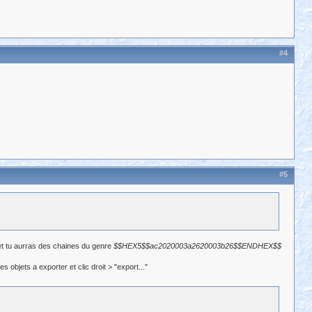
#4
#5
I et tu aurras des chaines du genre
$$HEX5$$ac2020003a2620003b26$$ENDHEX$$
es objets a exporter et clic droit > "export..."