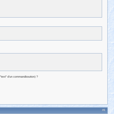
té "text" d'un commandboutton) ?
#6