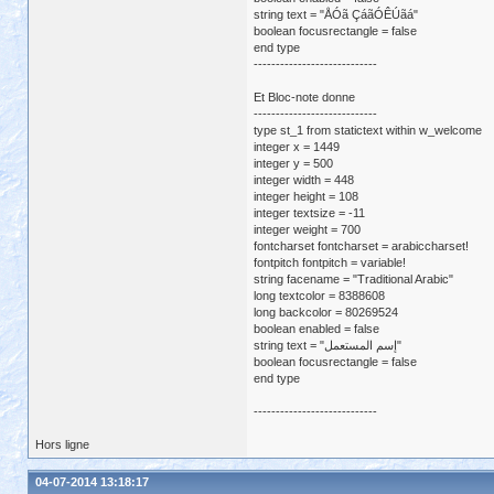
string text = "ÅÓã ÇáãÓÊÚãá"
boolean focusrectangle = false
end type
----------------------------
Et Bloc-note donne
----------------------------
type st_1 from statictext within w_welcome
integer x = 1449
integer y = 500
integer width = 448
integer height = 108
integer textsize = -11
integer weight = 700
fontcharset fontcharset = arabiccharset!
fontpitch fontpitch = variable!
string facename = "Traditional Arabic"
long textcolor = 8388608
long backcolor = 80269524
boolean enabled = false
string text = "إسم المستعمل"
boolean focusrectangle = false
end type
----------------------------
Hors ligne
04-07-2014 13:18:17