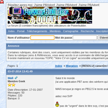
Répétez apres moi :J'aime PBAdonf. J'aime PBAdonf. J'aime PBAdonf.
Le forum (ô combien francophone) des utilisateurs de Powerbuilder.
Index
Portail
Téléchargements
Membres
Cartographie
Recherche
Inscriptio
Nom d'utilisateur
Mot de passe
Annonce
Certaines rubriques, dont des cours, sont uniquement visibles par les membres du fo
Dans la rubrique Liens & Références, vous avez accès à un sommaire de téléchargeme
Il existe maintenant un nouveau TOPIC "Votre CV en Ligne" accessible uniquement p
Pages:
1
Index
»
Migration
» [RESOLU] caractère b
03-07-2014 13:41:49
blali
Salut tt le monde
Membre Geek
j'ai une application PB7 avec des winform qui
MAIS lorsque je migre en PB12.5 le texte arab
Date d'inscription: 17-01-2007
Messages: 50
Pépites: 220
aidez moi SVP
Banque: 0
pas de "urgent" dans le titre svp, c'est p