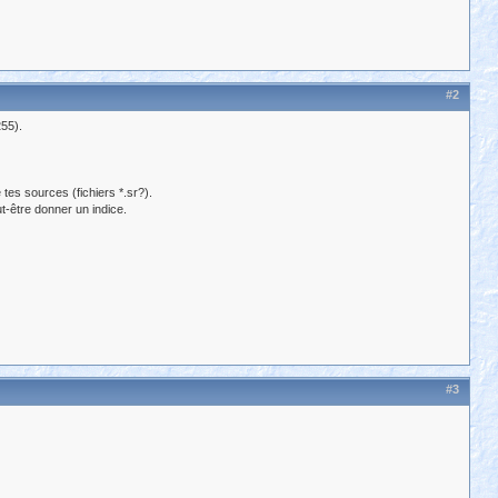
#2
55).
 tes sources (fichiers *.sr?).
ut-être donner un indice.
#3