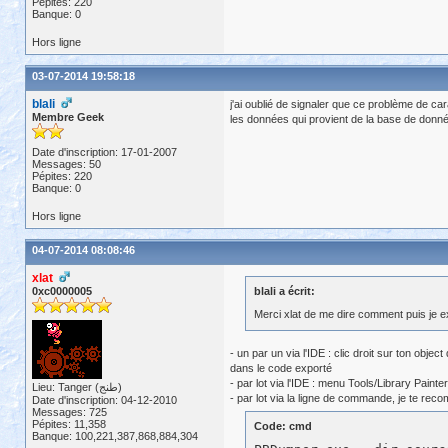
Pépites: 220
Banque: 0
Hors ligne
03-07-2014 19:58:18
blali
j'ai oublié de signaler que ce problème de c
Membre Geek
les données qui provient de la base de donn
Date d'inscription: 17-01-2007
Messages: 50
Pépites: 220
Banque: 0
Hors ligne
04-07-2014 08:08:46
xlat
0xc0000005
blali a écrit:
Merci xlat de me dire comment puis je e
- un par un via l'IDE : clic droit sur ton obj
dans le code exporté
- par lot via l'IDE : menu Tools/Library Painter
Lieu: Tanger (طنج)
- par lot via la ligne de commande, je te rec
Date d'inscription: 04-12-2010
Messages: 725
Pépites: 11,358
Code: cmd
Banque: 100,221,387,868,884,304