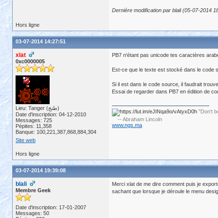
Dernière modification par blali (05-07-2014 1
Hors ligne
03-07-2014 14:27:51
xlat
PB7 n'étant pas unicode tes caractères ara
0xc0000005
Est-ce que le texte est stocké dans le code so
Si il est dans le code source, il faudrait trou
Essai de regarder dans PB7 en édition de code 
Lieu: Tanger (طنج)
"Don't b
Date d'inscription: 04-12-2010
-- Abraham Lincoln
Messages: 725
www.ngs.ma
Pépites: 11,358
Banque: 100,221,387,868,884,304
Site web
Hors ligne
03-07-2014 19:39:08
blali
Merci xlat de me dire comment puis je export
Membre Geek
sachant que lorsque je déroule le menu desi
Date d'inscription: 17-01-2007
Messages: 50