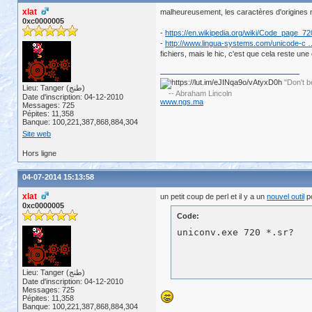
xlat
malheureusement, les caractères d'origines n'
0xc0000005
-
https://en.wikipedia.org/wiki/Code_page_72
-
http://www.lingua-systems.com/unicode-c …
fichiers, mais le hic, c'est que cela reste un
"Don't b
Lieu: Tanger (طنج)
-- Abraham Lincoln
Date d'inscription: 04-12-2010
www.ngs.ma
Messages: 725
Pépites: 11,358
Banque: 100,221,387,868,884,304
Site web
Hors ligne
04-07-2014 15:13:58
xlat
un petit coup de perl et il y a un
nouvel outil
po
0xc0000005
Code:
Lieu: Tanger (طنج)
Date d'inscription: 04-12-2010
Messages: 725
Pépites: 11,358
Banque: 100,221,387,868,884,304