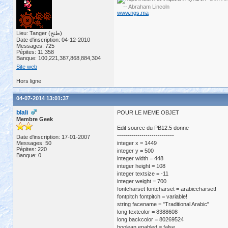
-- Abraham Lincoln
www.ngs.ma
Lieu: Tanger (طنج)
Date d'inscription: 04-12-2010
Messages: 725
Pépites: 11,358
Banque: 100,221,387,868,884,304
Site web
Hors ligne
04-07-2014 13:01:37
blali
POUR LE MEME OBJET
Membre Geek
Edit source du PB12.5 donne
----------------------------
Date d'inscription: 17-01-2007
Messages: 50
integer x = 1449
Pépites: 220
integer y = 500
Banque: 0
integer width = 448
integer height = 108
integer textsize = -11
integer weight = 700
fontcharset fontcharset = arabiccharset!
fontpitch fontpitch = variable!
string facename = "Traditional Arabic"
long textcolor = 8388608
long backcolor = 80269524
boolean enabled = false