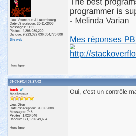
The best programs
programmer is su
- Melinda Varian
Lieu: Vittoncourt & Luxembourg
Date d'inscription: 20-11-2008
Messages: 1121
Pépites: 4,296,080,220
Banque: 9,223,372,036,854,775,808
Mes réponses PB 
Site web
Hors ligne
31-03-2014 09:27:02
buck
Oui, c'est un contrôle m
Modérateur
Lieu: Dijon
Date d'inscription: 31-07-2008
Messages: 748
Pépites: 1,028,846
Banque: 171,170,849,654
Hors ligne