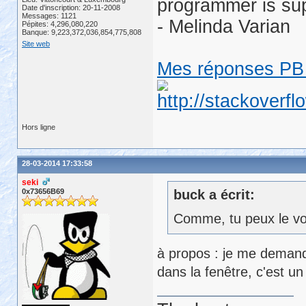
programmer is su
Date d'inscription: 20-11-2008
Messages: 1121
- Melinda Varian
Pépites: 4,296,080,220
Banque: 9,223,372,036,854,775,808
Site web
Mes réponses PB 
Hors ligne
28-03-2014 17:33:58
seki
0x73656B69
buck a écrit:
Comme, tu peux le voi
à propos : je me demanda
dans la fenêtre, c'est u