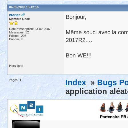
04-05-2018 15:42:16
bterlat
Bonjour,
Membre Geek
Date d'inscription: 23-02-2007
Même souci avec la com
Messages: 52
Pépites: 208
2017R2....
Banque: 0
Bon WE!!!
Hors ligne
Pages:
1
Index
»
Bugs Po
application alé