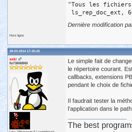
"Tous les fichier
ls_rep_doc_ext,
Dernière modification pa
Hors ligne
28-03-2014 17:30:25
seki
Le simple fait de changer
0x73656B69
le répertoire courant. Es
callbacks, extensions PBN
pendant le choix de fich
Il faudrait tester la mé
l'application dans le path
The best programs
Lieu: Vittoncourt & Luxembourg