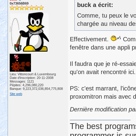
0x73656B69
buck a écrit:
Comme, tu peux le voi
chargée au niveau de
Effectivement.
Comme
fenêtre dans une appli 
Il faudra que je ré-essa
qu'on avait rencontré ici.
Lieu: Vittoncourt & Luxembourg
Date d'inscription: 20-11-2008
Messages: 1121
Pépites: 4,296,080,220
PS: c'est marrant, l'icôn
Banque: 9,223,372,036,854,775,808
Site web
proxomitron mais avec de
Dernière modification pa
The best programs
programmer is su