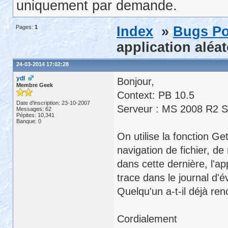
uniquement par demande.
Pages:
1
Index
»
Bugs Po
application alé
24-03-2014 17:02:28
ydl
Bonjour,
Membre Geek
Context: PB 10.5
Date d'inscription: 23-10-2007
Serveur : MS 2008 R2 
Messages: 62
Pépites: 10,341
Banque: 0
On utilise la fonction 
navigation de fichier, de
dans cette dernière, l'a
trace dans le journal d
Quelqu'un a-t-il déjà re
Cordialement