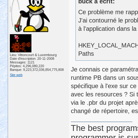
buck a écrit:
Ce problème me rappel
J'ai contourné le prob
à l'application dans la
HKEY_LOCAL_MACHIN
Paths
Lieu: Vittoncourt & Luxembourg
Date d'inscription: 20-11-2008
Messages: 1121
Pépites: 4,296,080,220
Je connais ce paramétrag
Banque: 9,223,372,036,854,775,808
Site web
runtime PB dans un sous-r
spécifique à l'exe sur ce
avec les resources ? Si
via le .pbr du projet apr
changé de répertoire, es
The best programs
programmer is su