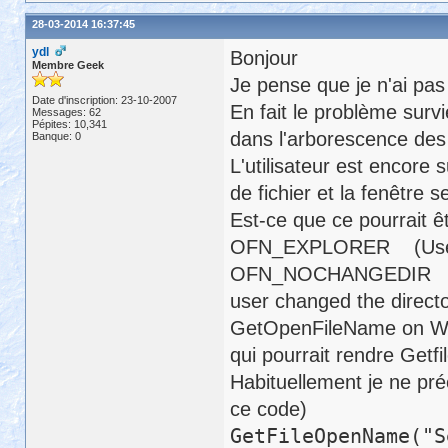
28-03-2014 16:37:45
ydl
Bonjour
Membre Geek
Je pense que je n'ai pas
Date d'inscription: 23-10-2007
En fait le problème surv
Messages: 62
Pépites: 10,341
dans l'arborescence des 
Banque: 0
L'utilisateur est encore 
de fichier et la fenêtre 
Est-ce que ce pourrait ê
OFN_EXPLORER (Use an 
OFN_NOCHANGEDIR (Restor
user changed the director
GetOpenFileName on Wi
qui pourrait rendre Get
Habituellement je ne préc
ce code)
GetFileOpenName("