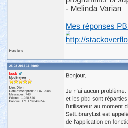
- Melinda Varian
Mes réponses PB 
Hors ligne
25-03-2014 11:49:09
buck
Bonjour,
Modérateur
Lieu: Dijon
Je n'ai aucun problème. 
Date d'inscription: 31-07-2008
Messages: 748
et les pbd sont répartie
Pépites: 1,028,846
Banque: 171,170,849,654
l'utilisateur au moment d
SetLibraryList est appelé
de l'application en fonct