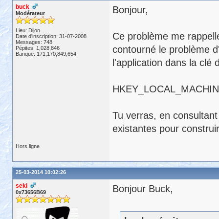
buck
Bonjour,
Modérateur
Lieu: Dijon
Ce problème me rappelle 
Date d'inscription: 31-07-2008
Messages: 748
contourné le problème d'
Pépites: 1,028,846
Banque: 171,170,849,654
l'application dans la clé 
HKEY_LOCAL_MACHINE\
Tu verras, en consultant c
existantes pour construi
Hors ligne
25-03-2014 10:02:26
seki
Bonjour Buck,
0x73656B69