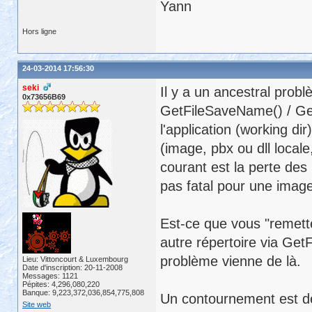
Yann
Hors ligne
24-03-2014 17:56:30
seki
Il y a un ancestral pro
0x73656B69
GetFileSaveName() / GetF
l'application (working di
(image, pbx ou dll locale
courant est la perte des
pas fatal pour une image
Est-ce que vous "remette
autre répertoire via Get
problème vienne de là.
Lieu: Vittoncourt & Luxembourg
Date d'inscription: 20-11-2008
Messages: 1121
Pépites: 4,296,080,220
Banque: 9,223,372,036,854,775,808
Un contournement est de
Site web