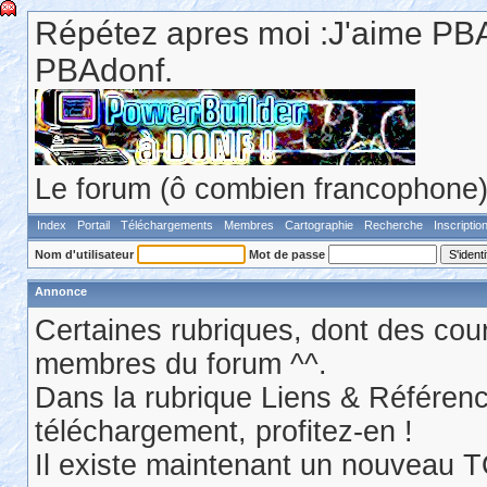
Répétez apres moi :J'aime PBA
PBAdonf.
Le forum (ô combien francophone) 
Index
Portail
Téléchargements
Membres
Cartographie
Recherche
Inscriptio
Nom d'utilisateur
Mot de passe
Annonce
Certaines rubriques, dont des cour
membres du forum ^^.
Dans la rubrique Liens & Référen
téléchargement, profitez-en !
Il existe maintenant un nouveau 