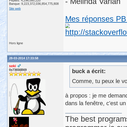
- Melinda Varian
Pépites: 4,296,080,220
Banque: 9,223,372,036,854,775,808
Site web
Mes réponses PB 
Hors ligne
28-03-2014 17:33:58
seki
0x73656B69
buck a écrit:
Comme, tu peux le voi
à propos : je me demanda
dans la fenêtre, c'est u
The best programs