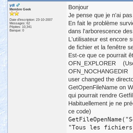
ydl
Bonjour
Membre Geek
Je pense que je n'ai pas
Date d'inscription: 23-10-2007
En fait le problème surv
Messages: 62
Pépites: 10,341
dans l'arborescence des 
Banque: 0
L'utilisateur est encore 
de fichier et la fenêtre 
Est-ce que ce pourrait ê
OFN_EXPLORER (Use an 
OFN_NOCHANGEDIR (Restor
user changed the director
GetOpenFileName on Wi
qui pourrait rendre Get
Habituellement je ne préc
ce code)
GetFileOpenName("
"Tous les fichier