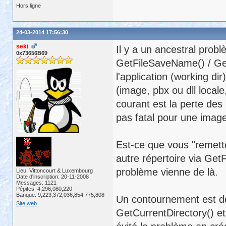
Hors ligne
24-03-2014 17:56:30
seki
Il y a un ancestral pro
0x73656B69
GetFileSaveName() / GetF
l'application (working di
(image, pbx ou dll locale
courant est la perte des
pas fatal pour une image
Est-ce que vous "remette
autre répertoire via Get
problème vienne de là.
Lieu: Vittoncourt & Luxembourg
Date d'inscription: 20-11-2008
Messages: 1121
Pépites: 4,296,080,220
Banque: 9,223,372,036,854,775,808
Un contournement est de
Site web
GetCurrentDirectory() et