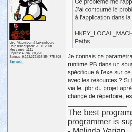
Ce problème me rappel
J'ai contourné le prob
à l'application dans la
HKEY_LOCAL_MACHIN
Paths
Lieu: Vittoncourt & Luxembourg
Date d'inscription: 20-11-2008
Messages: 1121
Pépites: 4,296,080,220
Je connais ce paramétrag
Banque: 9,223,372,036,854,775,808
Site web
runtime PB dans un sous-r
spécifique à l'exe sur ce
avec les resources ? Si
via le .pbr du projet apr
changé de répertoire, es
The best programs
programmer is su
- Melinda Varian