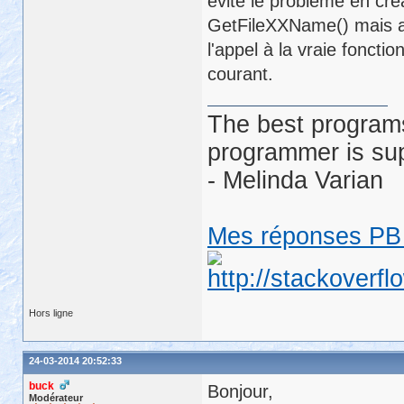
évité le problème en cr
GetFileXXName() mais a
l'appel à la vraie foncti
courant.
The best programs
programmer is su
- Melinda Varian
Mes réponses PB 
Hors ligne
24-03-2014 20:52:33
buck
Bonjour,
Modérateur