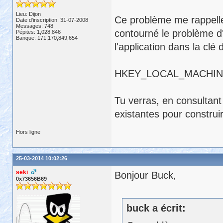
Lieu: Dijon
Ce problème me rappelle 
Date d'inscription: 31-07-2008
Messages: 748
contourné le problème d'
Pépites: 1,028,846
Banque: 171,170,849,654
l'application dans la clé 
HKEY_LOCAL_MACHINE\
Tu verras, en consultant c
existantes pour construi
Hors ligne
25-03-2014 10:02:26
seki
Bonjour Buck,
0x73656B69
buck a écrit: