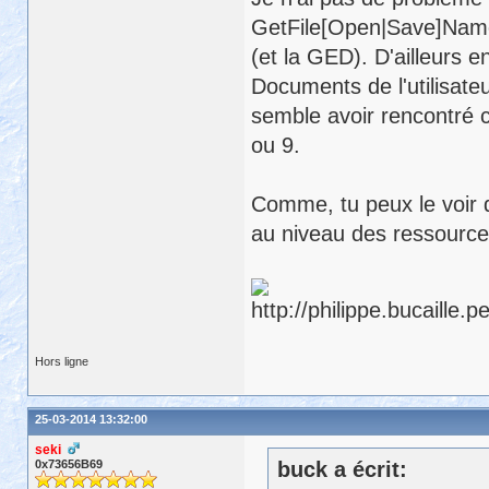
GetFile[Open|Save]Name(
(et la GED). D'ailleurs e
Documents de l'utilisate
semble avoir rencontré c
ou 9.
Comme, tu peux le voir d
au niveau des ressource
Hors ligne
25-03-2014 13:32:00
seki
0x73656B69
buck a écrit: