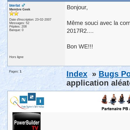
bterlat
Bonjour,
Membre Geek
Date d'inscription: 23-02-2007
Même souci avec la com
Messages: 52
Pépites: 208
2017R2....
Banque: 0
Bon WE!!!
Hors ligne
Pages:
1
Index
»
Bugs Po
application alé