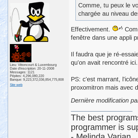
Comme, tu peux le voi
chargée au niveau de
Effectivement.
Comme
fenêtre dans une appli 
Il faudra que je ré-essa
qu'on avait rencontré ici.
Lieu: Vittoncourt & Luxembourg
Date d'inscription: 20-11-2008
Messages: 1121
Pépites: 4,296,080,220
PS: c'est marrant, l'icôn
Banque: 9,223,372,036,854,775,808
Site web
proxomitron mais avec de
Dernière modification pa
The best programs
programmer is su
- Melinda Varian