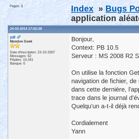
Pages:
1
Index
»
Bugs Po
application alé
24-03-2014 17:02:28
ydl
Bonjour,
Membre Geek
Context: PB 10.5
Date d'inscription: 23-10-2007
Serveur : MS 2008 R2 
Messages: 62
Pépites: 10,341
Banque: 0
On utilise la fonction 
navigation de fichier, de
dans cette dernière, l'a
trace dans le journal d
Quelqu'un a-t-il déjà re
Cordialement
Yann