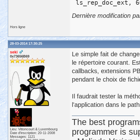
ls_rep_doc_ext,
Dernière modification pa
Hors ligne
28-03-2014 17:30:25
seki
Le simple fait de changer
0x73656B69
le répertoire courant. Es
callbacks, extensions PBN
pendant le choix de fich
Il faudrait tester la mé
l'application dans le path
The best programs
Lieu: Vittoncourt & Luxembourg
programmer is su
Date d'inscription: 20-11-2008
Messages: 1121