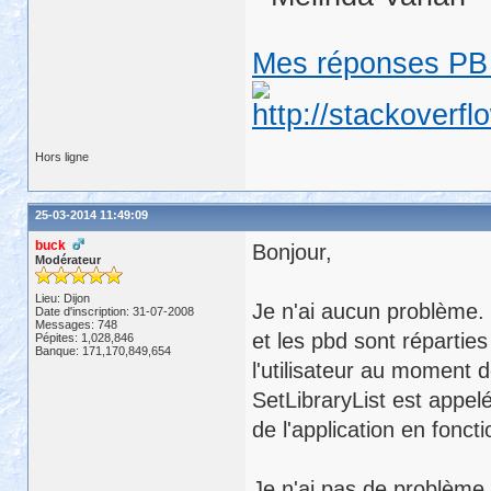
Mes réponses PB 
Hors ligne
25-03-2014 11:49:09
buck
Bonjour,
Modérateur
Lieu: Dijon
Je n'ai aucun problème. 
Date d'inscription: 31-07-2008
Messages: 748
et les pbd sont répartie
Pépites: 1,028,846
Banque: 171,170,849,654
l'utilisateur au moment d
SetLibraryList est appelé
de l'application en fonct
Je n'ai pas de problème 