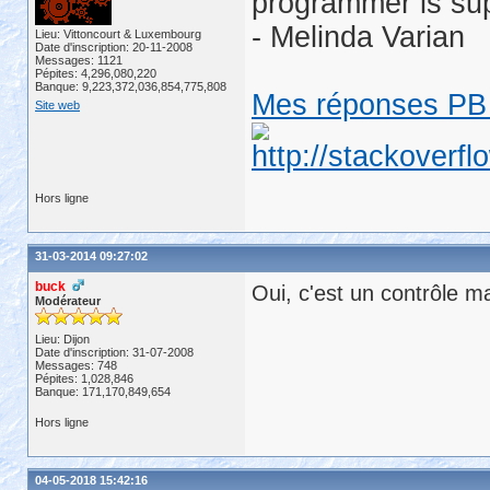
programmer is su
- Melinda Varian
Lieu: Vittoncourt & Luxembourg
Date d'inscription: 20-11-2008
Messages: 1121
Pépites: 4,296,080,220
Banque: 9,223,372,036,854,775,808
Mes réponses PB 
Site web
Hors ligne
31-03-2014 09:27:02
buck
Oui, c'est un contrôle m
Modérateur
Lieu: Dijon
Date d'inscription: 31-07-2008
Messages: 748
Pépites: 1,028,846
Banque: 171,170,849,654
Hors ligne
04-05-2018 15:42:16