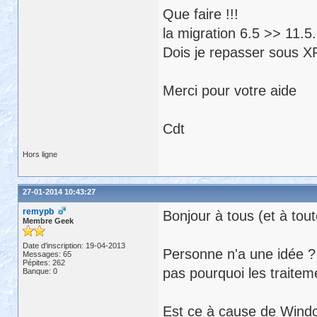
Que faire !!!
la migration 6.5 >> 11.5
Dois je repasser sous XP ? 
Merci pour votre aide
Cdt
Hors ligne
27-01-2014 10:43:27
remypb
Bonjour à tous (et à tout
Membre Geek
Date d'inscription: 19-04-2013
Personne n'a une idée ?
Messages: 65
Pépites: 262
pas pourquoi les traitem
Banque: 0
Est ce à cause de Windo