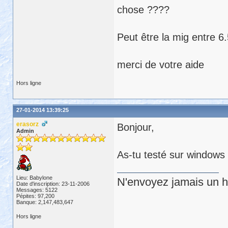
chose ????
Peut être la mig entre 6.
merci de votre aide
Hors ligne
27-01-2014 13:39:25
erasorz
Bonjour,
Admin
As-tu testé sur windows
Lieu: Babylone
N'envoyez jamais un hu
Date d'inscription: 23-11-2006
Messages: 5122
Pépites: 97,200
Banque: 2,147,483,647
Hors ligne