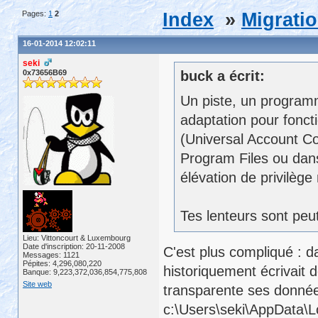
Pages:
1
2
Index
»
Migrati
16-01-2014 12:02:11
seki
0x73656B69
buck a écrit:
Un piste, un progra
adaptation pour fonc
(Universal Account Con
Program Files ou da
élévation de privilèg
Tes lenteurs sont peut
Lieu: Vittoncourt & Luxembourg
Date d'inscription: 20-11-2008
C'est plus compliqué : 
Messages: 1121
Pépites: 4,296,080,220
historiquement écrivait
Banque: 9,223,372,036,854,775,808
Site web
transparente ses donnée
c:\Users\seki\AppData\Lo