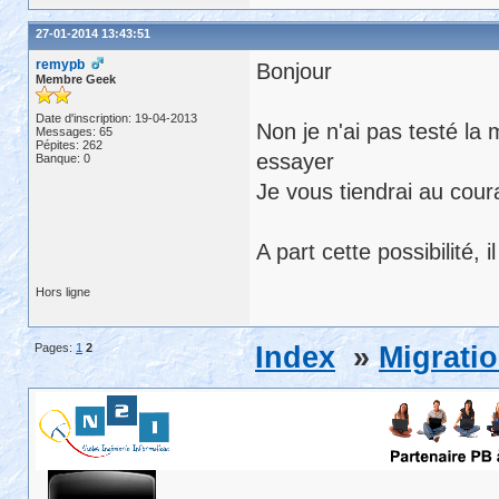
27-01-2014 13:43:51
remypb
Bonjour
Membre Geek
Date d'inscription: 19-04-2013
Non je n'ai pas testé la 
Messages: 65
Pépites: 262
essayer
Banque: 0
Je vous tiendrai au cour
A part cette possibilité, 
Hors ligne
Pages:
1
2
Index
»
Migrati