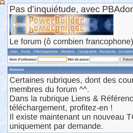
Pas d'inquiétude, avec PBAdonf
Le forum (ô combien francophone) 
Index
Portail
Téléchargements
Membres
Cartographie
Recherche
Inscriptio
Nom d'utilisateur
Mot de passe
Annonce
Certaines rubriques, dont des cour
membres du forum ^^.
Dans la rubrique Liens & Référen
téléchargement, profitez-en !
Il existe maintenant un nouveau 
uniquement par demande.