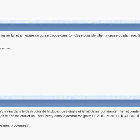
er au fur et à mesure ce qui se trouve dans ton close pour identifier la cause du plantage. (i
ogramme.
il n'y a rien dans le destructor de la plupart des objets et le fait de les commenter me fait plan
 dans le constructor et un FreeLibrary dans le destructor (pour DEV.DLL et NOTIFICATION.DL
e de mes problèmes?