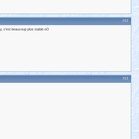
#12
ry, c'est beaucoup plus stable oO
#13