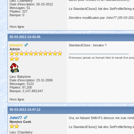
Lieu: Chambéry
Date d'inscription: 26-10-2012
Messages: 51
Le StandardClose() fait des SetProfileString 
Pépites: 227
Banque: 0
Dernière modification par John77 (05-03-201
Hors ligne
05-03-2013 14:43:45
erasorz
StandardClose : kesako ?
Admin
N'envoyez jamais un humain faire le travail d'un pr
Lieu: Babylone
Date d'inscription: 23-11-2006
Messages: 5122
Pépites: 97,200
Banque: 2,147,483,647
Hors ligne
05-03-2013 14:47:12
John77
Oui, en faisant Shift+F1 dessus me suis rendu
Membre Geek
Le StandardClose() fait des SetProfileString 
Lieu: Chambéry