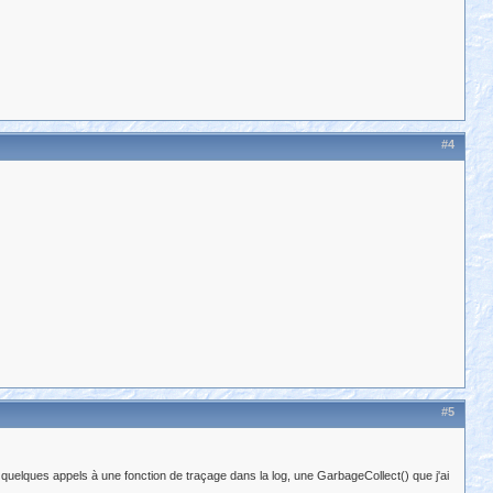
#4
#5
 quelques appels à une fonction de traçage dans la log, une GarbageCollect() que j'ai