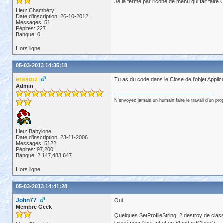
Je la ferme par l'icone de menu qui fait faire 
Lieu: Chambéry
Date d'inscription: 26-10-2012
Messages: 51
Pépites: 227
Banque: 0
Hors ligne
05-03-2013 14:35:18
erasorz
Tu as du code dans le Close de l'objet Applic
Admin
N'envoyez jamais un humain faire le travail d'un pr
Lieu: Babylone
Date d'inscription: 23-11-2006
Messages: 5122
Pépites: 97,200
Banque: 2,147,483,647
Hors ligne
05-03-2013 14:41:28
John77
Oui
Membre Geek
Quelques SetProfileString, 2 destroy de class
laissé pour l'instant et un StandardClose().