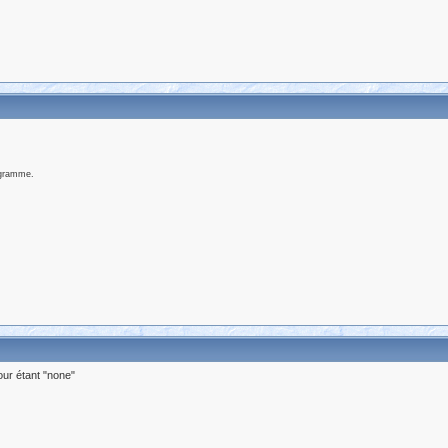
ogramme.
our étant "none"