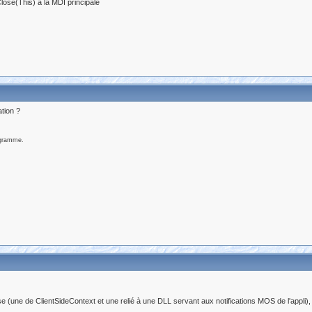
Close(This) à la MDI principale
ation ?
ogramme.
e (une de ClientSideContext et une relié à une DLL servant aux notifications MOS de l'appli),