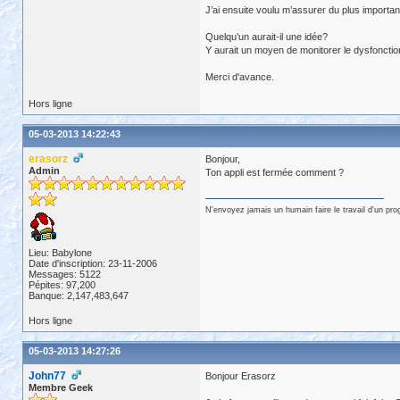
J’ai ensuite voulu m’assurer du plus importan
Quelqu’un aurait-il une idée?
Y aurait un moyen de monitorer le dysfonctio
Merci d'avance.
Hors ligne
05-03-2013 14:22:43
erasorz
Bonjour,
Admin
Ton appli est fermée comment ?
N'envoyez jamais un humain faire le travail d'un pr
Lieu: Babylone
Date d'inscription: 23-11-2006
Messages: 5122
Pépites: 97,200
Banque: 2,147,483,647
Hors ligne
05-03-2013 14:27:26
John77
Bonjour Erasorz
Membre Geek