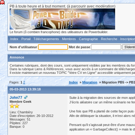
PB à toute heure et à tout moment. (à parcourir avec modération)
Le forum (ô combien francophone) des utilisateurs de Powerbuilder.
Index
Portail
Téléchargements
Membres
Cartographie
Recherche
Inscriptio
Nom d'utilisateur
Mot de passe
Annonce
Certaines rubriques, dont des cours, sont uniquement visibles par les membres du fo
Dans la rubrique Liens & Références, vous avez accès à un sommaire de téléchargeme
Il existe maintenant un nouveau TOPIC "Votre CV en Ligne" accessible uniquement p
Pages:
1
2
Index
»
Migration
» Migration PB5 -> PB1
05-03-2013 13:39:18
John77
Suite à la migration des sources de mon appli
Membre Geek
J’écris aléatoire car un même scénario ne fera
Une fois que PB a planté de cette façon puis
Lieu: Chambéry
Date d'inscription: 26-10-2012
Afin de débloquer la situation, il m’est alors 
Messages: 51
Pépites: 227
Pensant qu’il s’agissait peut-être d’une mauva
Banque: 0
application un « GarbageCollect() » mais le 