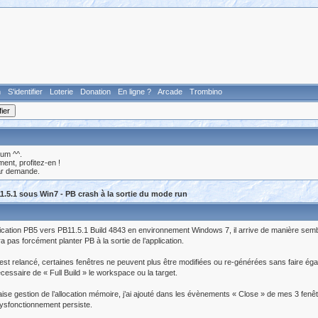
n
S'identifier
Loterie
Donation
En ligne ?
Arcade
Trombino
rum ^^.
nt, profitez-en !
ar demande.
1.5.1 sous Win7 - PB crash à la sortie du mode run
cation PB5 vers PB11.5.1 Build 4843 en environnement Windows 7, il arrive de manière semble-t-
 pas forcément planter PB à la sortie de l’application.
 est relancé, certaines fenêtres ne peuvent plus être modifiées ou re-générées sans faire ég
nécessaire de « Full Build » le workspace ou la target.
ise gestion de l’allocation mémoire, j’ai ajouté dans les évènements « Close » de mes 3 fenêtr
dysfonctionnement persiste.