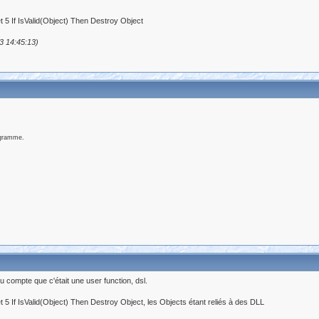
et 5 If IsValid(Object) Then Destroy Object
3 14:45:13)
ogramme.
 compte que c'était une user function, dsl.
et 5 If IsValid(Object) Then Destroy Object, les Objects étant reliés à des DLL