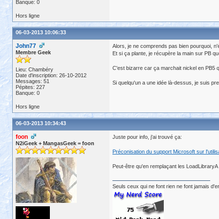
Banque: 0
Hors ligne
06-03-2013 10:06:33
John77
Alors, je ne comprends pas bien pourquoi, n'
Membre Geek
Et si ça plante, je récupère la main sur PB 
C'est bizarre car ça marchait nickel en PB5
Lieu: Chambéry
Date d'inscription: 26-10-2012
Messages: 51
Si quelqu'un a une idée là-dessus, je suis pr
Pépites: 227
Banque: 0
Hors ligne
06-03-2013 10:34:43
foon
Juste pour info, j'ai trouvé ça:
N2iGeek + MangasGeek = foon
Préconisation du support Microsoft sur l'utilis
Peut-être qu'en remplaçant les LoadLibraryA 
Seuls ceux qui ne font rien ne font jamais d'e