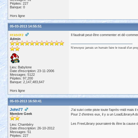
Pépites: 227
Banque: 0
Hors ligne
05-03-2013 14:55:51
erasorz
Il faudrait peut-être commenter et dé-comment
Admin
N'envoyez jamais un humain faire le travail d'un pr
Lieu: Babylone
Date d'inscription: 23-11-2006
Messages: 5122
Pépites: 97,200
Banque: 2,147,483,647
Hors ligne
05-03-2013 16:50:41
John77
J'ai suivi cette piste toute l'après-midi mais 
Membre Geek
Pour 2 d'entres eux, il y a un LoadLibraryA
Les FreeLibrary pourraient-ils être la caus
Lieu: Chambéry
Date d'inscription: 26-10-2012
Messages: 51
Pépites: 227