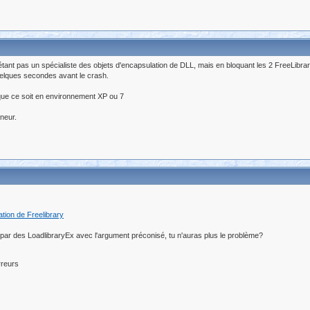
étant pas un spécialiste des objets d'encapsulation de DLL, mais en bloquant les 2 FreeLibra
quelques secondes avant le crash.
 que ce soit en environnement XP ou 7
eneur.
ation de Freelibrary
par des LoadlibraryEx avec l'argument préconisé, tu n'auras plus le problème?
rreurs