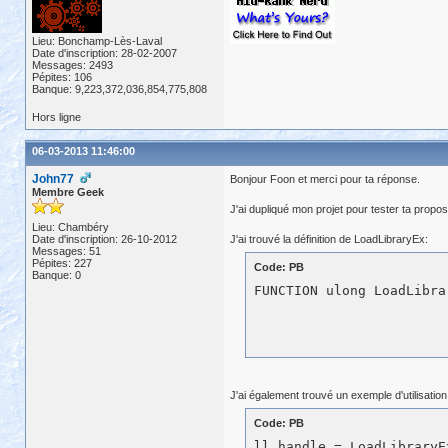
Lieu: Bonchamp-Lès-Laval
Date d'inscription: 28-02-2007
Messages: 2493
Pépites: 106
Banque: 9,223,372,036,854,775,808
Hors ligne
06-03-2013 11:46:00
John77
Bonjour Foon et merci pour ta réponse.
Membre Geek
J'ai dupliqué mon projet pour tester ta proposi
Lieu: Chambéry
Date d'inscription: 26-10-2012
J'ai trouvé la définition de LoadLibraryEx:
Messages: 51
Pépites: 227
Code: PB
Banque: 0
J'ai également trouvé un exemple d'utilisatio
Code: PB