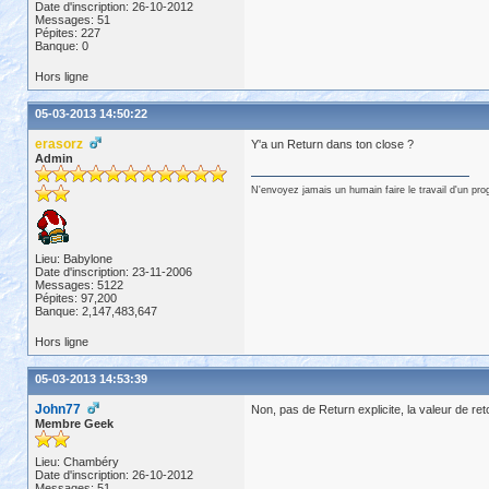
Date d'inscription: 26-10-2012
Messages: 51
Pépites: 227
Banque: 0
Hors ligne
05-03-2013 14:50:22
erasorz
Y'a un Return dans ton close ?
Admin
N'envoyez jamais un humain faire le travail d'un pr
Lieu: Babylone
Date d'inscription: 23-11-2006
Messages: 5122
Pépites: 97,200
Banque: 2,147,483,647
Hors ligne
05-03-2013 14:53:39
John77
Non, pas de Return explicite, la valeur de ret
Membre Geek
Lieu: Chambéry
Date d'inscription: 26-10-2012
Messages: 51