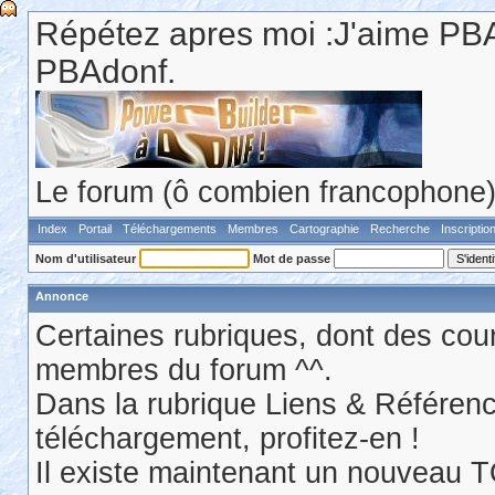
Répétez apres moi :J'aime PBA
PBAdonf.
Le forum (ô combien francophone) 
Index
Portail
Téléchargements
Membres
Cartographie
Recherche
Inscriptio
Nom d'utilisateur
Mot de passe
Annonce
Certaines rubriques, dont des cour
membres du forum ^^.
Dans la rubrique Liens & Référen
téléchargement, profitez-en !
Il existe maintenant un nouveau 