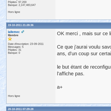
Pépites: 97,200
Banque: 2,147,483,647
Hors ligne
19-10-2011 21:28:36
lallemec
OK merci , mais sur ce l
Membre
Date d'inscription: 23-09-2011
Ce que j'aurai voulu sav
Messages: 5
Pépites: 31
ans, d'un coup sur certa
Banque: 0
le but étant de reconfig
l'affiche pas.
a+
Hors ligne
20-10-2011 07:29:28