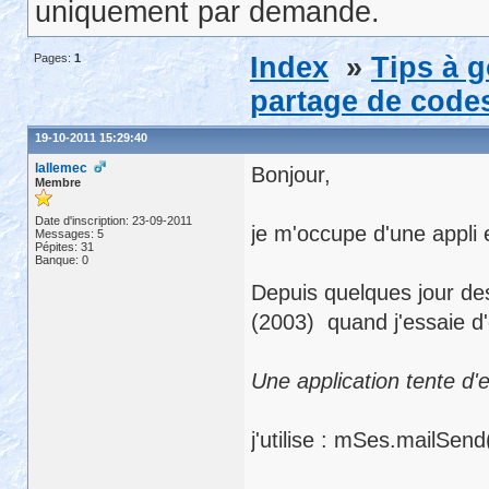
uniquement par demande.
Pages:
1
Index
»
Tips à 
partage de codes
19-10-2011 15:29:40
lallemec
Bonjour,
Membre
Date d'inscription: 23-09-2011
je m'occupe d'une appli
Messages: 5
Pépites: 31
Banque: 0
Depuis quelques jour de
(2003) quand j'essaie d
Une application tente d'e
j'utilise : mSes.mailSe