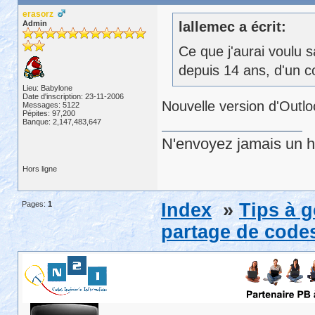
erasorz
Admin
lallemec a écrit:
Ce que j'aurai voulu 
depuis 14 ans, d'un c
Lieu: Babylone
Date d'inscription: 23-11-2006
Nouvelle version d'Outlo
Messages: 5122
Pépites: 97,200
Banque: 2,147,483,647
N'envoyez jamais un hu
Hors ligne
Pages:
1
Index
»
Tips à 
partage de codes