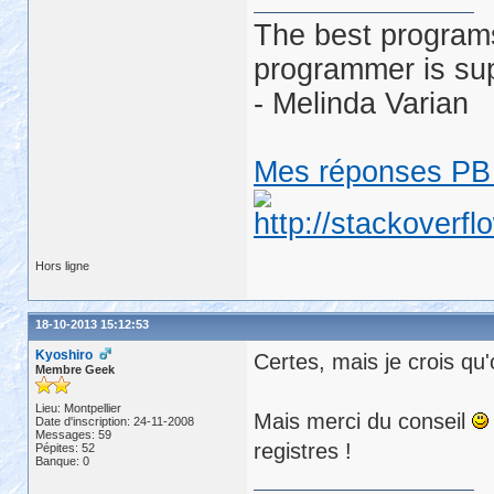
The best programs
programmer is su
- Melinda Varian
Mes réponses PB 
Hors ligne
18-10-2013 15:12:53
Kyoshiro
Certes, mais je crois qu'
Membre Geek
Lieu: Montpellier
Mais merci du conseil
Date d'inscription: 24-11-2008
Messages: 59
registres !
Pépites: 52
Banque: 0