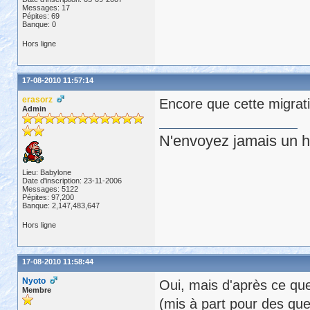
Messages: 17
Pépites: 69
Banque: 0
Hors ligne
17-08-2010 11:57:14
erasorz
Encore que cette migrati
Admin
N'envoyez jamais un hu
Lieu: Babylone
Date d'inscription: 23-11-2006
Messages: 5122
Pépites: 97,200
Banque: 2,147,483,647
Hors ligne
17-08-2010 11:58:44
Nyoto
Oui, mais d'après ce que 
Membre
(mis à part pour des que