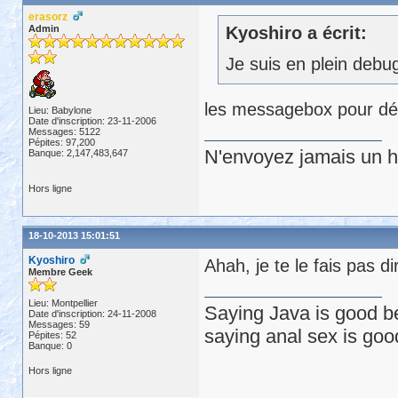
erasorz
Admin
Kyoshiro a écrit:
Je suis en plein deb
les messagebox pour dé
Lieu: Babylone
Date d'inscription: 23-11-2006
Messages: 5122
Pépites: 97,200
N'envoyez jamais un hu
Banque: 2,147,483,647
Hors ligne
18-10-2013 15:01:51
Kyoshiro
Ahah, je te le fais pas d
Membre Geek
Lieu: Montpellier
Saying Java is good be
Date d'inscription: 24-11-2008
Messages: 59
saying anal sex is goo
Pépites: 52
Banque: 0
Hors ligne