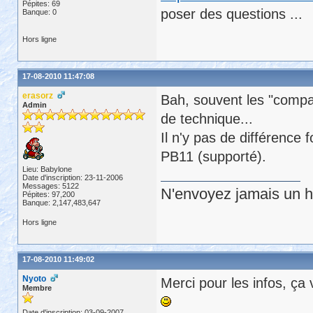
Pépites: 69
poser des questions ...
Banque: 0
Hors ligne
17-08-2010 11:47:08
erasorz
Bah, souvent les "compat
Admin
de technique...
Il n'y pas de différenc
PB11 (supporté).
Lieu: Babylone
Date d'inscription: 23-11-2006
Messages: 5122
N'envoyez jamais un hu
Pépites: 97,200
Banque: 2,147,483,647
Hors ligne
17-08-2010 11:49:02
Nyoto
Merci pour les infos, ça 
Membre
Date d'inscription: 03-09-2007