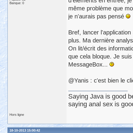
d'éléments en entrée, je 
Banque: 0
même problème que moi e
je n'aurais pas pensé
Bref, lancer l'applicatio
plus. Ma dernière analys
On lit/écrit des informa
que cela bloque. Je suis
MessageBox...
@Yanis : c'est bien le clie
Saying Java is good be
saying anal sex is goo
Hors ligne
18-10-2013 15:00:42