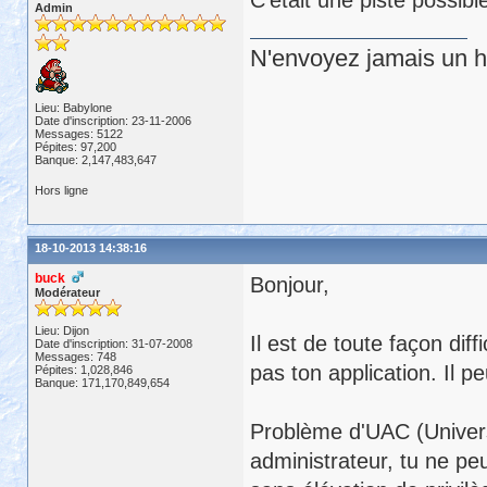
C'était une piste possib
Admin
N'envoyez jamais un hu
Lieu: Babylone
Date d'inscription: 23-11-2006
Messages: 5122
Pépites: 97,200
Banque: 2,147,483,647
Hors ligne
18-10-2013 14:38:16
buck
Bonjour,
Modérateur
Lieu: Dijon
Il est de toute façon dif
Date d'inscription: 31-07-2008
Messages: 748
pas ton application. Il 
Pépites: 1,028,846
Banque: 171,170,849,654
Problème d'UAC (Univers
administrateur, tu ne 