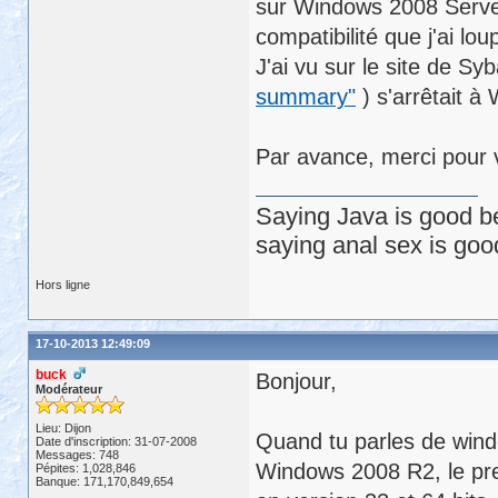
sur Windows 2008 Server?
compatibilité que j'ai lou
J'ai vu sur le site de Sy
summary"
) s'arrêtait à
Par avance, merci pour v
Saying Java is good be
saying anal sex is goo
Hors ligne
17-10-2013 12:49:09
buck
Bonjour,
Modérateur
Lieu: Dijon
Quand tu parles de windo
Date d'inscription: 31-07-2008
Messages: 748
Windows 2008 R2, le pre
Pépites: 1,028,846
Banque: 171,170,849,654