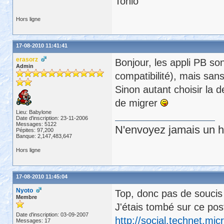
Tonio
Hors ligne
17-08-2010 11:41:41
erasorz
Bonjour, les appli PB son
Admin
compatibilité), mais san
Sinon autant choisir la 
de migrer
Lieu: Babylone
Date d'inscription: 23-11-2006
Messages: 5122
N'envoyez jamais un hu
Pépites: 97,200
Banque: 2,147,483,647
Hors ligne
17-08-2010 11:45:04
Nyoto
Top, donc pas de soucis
Membre
J'étais tombé sur ce post
Date d'inscription: 03-09-2007
http://social.technet.m
Messages: 17