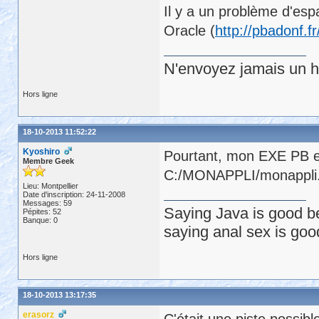
Il y a un problème d'es
Oracle (
http://pbadonf.
N'envoyez jamais un hu
Hors ligne
18-10-2013 11:52:22
Kyoshiro
Pourtant, mon EXE PB e
Membre Geek
C:/MONAPPLI/monappli
Lieu: Montpellier
Date d'inscription: 24-11-2008
Messages: 59
Saying Java is good be
Pépites: 52
Banque: 0
saying anal sex is goo
Hors ligne
18-10-2013 13:17:35
erasorz