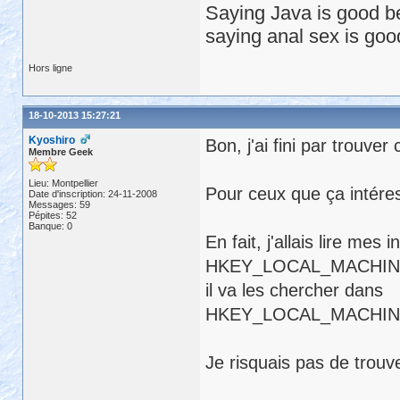
Saying Java is good be
saying anal sex is goo
Hors ligne
18-10-2013 15:27:21
Kyoshiro
Bon, j'ai fini par trouver c
Membre Geek
Lieu: Montpellier
Pour ceux que ça intére
Date d'inscription: 24-11-2008
Messages: 59
Pépites: 52
Banque: 0
En fait, j'allais lire mes 
HKEY_LOCAL_MACHINE\
il va les chercher dans
HKEY_LOCAL_MACHIN
Je risquais pas de trouv