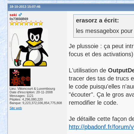
18-10-2013 15:07:46
seki
0x73656B69
erasorz a écrit:
les messagebox pour 
Je plussoie : ça peut in
focus et des activations)
L'utilisation de
OutputDe
tracer des tas de trucs 
le code puisqu'elles n'aur
Lieu: Vittoncourt & Luxembourg
Date d'inscription: 20-11-2008
"écouter". Ça le gros av
Messages: 1121
Pépites: 4,296,080,220
remodifier le code.
Banque: 9,223,372,036,854,775,808
Site web
Je détaille cette façon
http://pbadonf.fr/forum