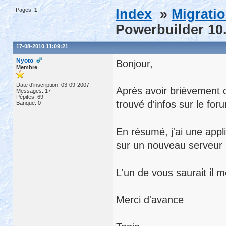
Pages:
1
Index
»
Migrati
Powerbuilder 10
17-08-2010 11:09:21
Nyoto
Bonjour,
Membre
Date d'inscription: 03-09-2007
Après avoir brièvement c
Messages: 17
Pépites: 69
trouvé d'infos sur le f
Banque: 0
En résumé, j'ai une appl
sur un nouveau serveur
L'un de vous saurait il me
Merci d'avance