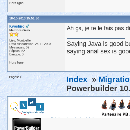
Hors ligne
18-10-2013 15:51:50
Kyoshiro
Ah ça, je te le fais pas d
Membre Geek
Lieu: Montpellier
Saying Java is good be
Date d'inscription: 24-11-2008
Messages: 59
saying anal sex is goo
Pépites: 52
Banque: 0
Hors ligne
Pages:
1
Index
»
Migrati
Powerbuilder 10