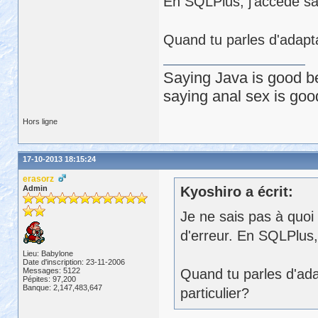
En SQLPlus, j'accède s
Quand tu parles d'adapta
Saying Java is good be
saying anal sex is goo
Hors ligne
17-10-2013 18:15:24
erasorz
Admin
Kyoshiro a écrit:
Je ne sais pas à quoi
d'erreur. En SQLPlus
Lieu: Babylone
Date d'inscription: 23-11-2006
Messages: 5122
Quand tu parles d'ada
Pépites: 97,200
Banque: 2,147,483,647
particulier?