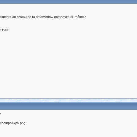
 arguments au niveau de ta datawindow composite ell-même?
rreurs
: