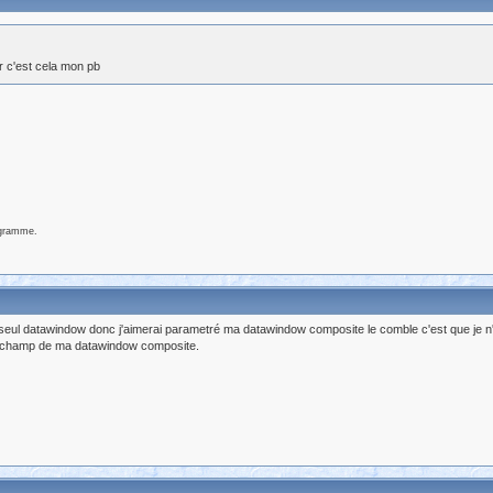
r c'est cela mon pb
ogramme.
n seul datawindow donc j'aimerai parametré ma datawindow composite le comble c'est que je n'
 un champ de ma datawindow composite.