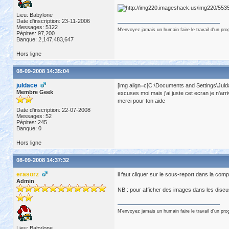
Lieu: Babylone
Date d'inscription: 23-11-2006
Messages: 5122
N'envoyez jamais un humain faire le travail d'un pr
Pépites: 97,200
Banque: 2,147,483,647
Hors ligne
08-09-2008 14:35:04
juldace
[img align=c]C:\Documents and Settings\J
Membre Geek
excuses moi mais j'ai juste cet ecran je n'ar
merci pour ton aide
Date d'inscription: 22-07-2008
Messages: 52
Pépites: 245
Banque: 0
Hors ligne
08-09-2008 14:37:32
erasorz
il faut cliquer sur le sous-report dans la comp
Admin
NB : pour afficher des images dans les discus
N'envoyez jamais un humain faire le travail d'un pr
Lieu: Babylone