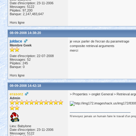
Date d'inscription: 23-11-2006
Messages: 5122
Pépites: 97,200
Banque: 2,147,483,647
Hors ligne
08-09-2008 14:38:20
juldace
je veux parler de l'ecran du parametrage
Membre Geek
composite retrieval arguments
merci
Date d'inscription: 22-07-2008
Messages: 52
Pépites: 245
Banque: 0
Hors ligne
08-09-2008 14:42:18
erasorz
> Properties > onglet General > Retrieval ar
Admin
N'envoyez jamais un humain faire le travail d'un pr
Lieu: Babylone
Date d'inscription: 23-11-2006
Messages: 5122