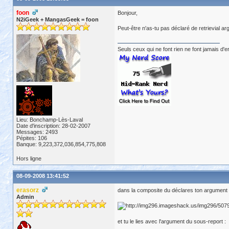
foon
Bonjour,
N2iGeek + MangasGeek = foon
Peut-être n'as-tu pas déclaré de retrievial
Seuls ceux qui ne font rien ne font jamais d'e
Lieu: Bonchamp-Lès-Laval
Date d'inscription: 28-02-2007
Messages: 2493
Pépites: 106
Banque: 9,223,372,036,854,775,808
Hors ligne
08-09-2008 13:41:52
erasorz
dans la composite du déclares ton argument 
Admin
et tu le lies avec l'argument du sous-report :