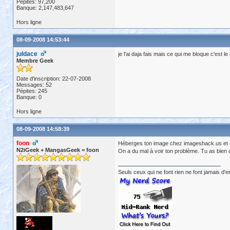
Pépites: 97,200
Banque: 2,147,483,647
Hors ligne
08-09-2008 14:53:44
juldace
je l'ai daja fais mais ce qui me bloque c'est le
Membre Geek
Date d'inscription: 22-07-2008
Messages: 52
Pépites: 245
Banque: 0
Hors ligne
08-09-2008 14:58:39
foon
Héberges ton image chez imageshack.us et me
N2iGeek + MangasGeek = foon
On a du mal à voir ton problème. Tu as bien
Seuls ceux qui ne font rien ne font jamais d'e