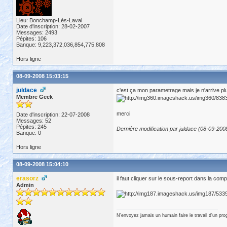
Lieu: Bonchamp-Lès-Laval
Date d'inscription: 28-02-2007
Messages: 2493
Pépites: 106
Banque: 9,223,372,036,854,775,808
Hors ligne
08-09-2008 15:03:15
juldace
c'est ça mon parametrage mais je n'arrive plus
Membre Geek
merci
Date d'inscription: 22-07-2008
Messages: 52
Pépites: 245
Dernière modification par juldace (08-09-200
Banque: 0
Hors ligne
08-09-2008 15:04:10
erasorz
il faut cliquer sur le sous-report dans la comp
Admin
N'envoyez jamais un humain faire le travail d'un pr