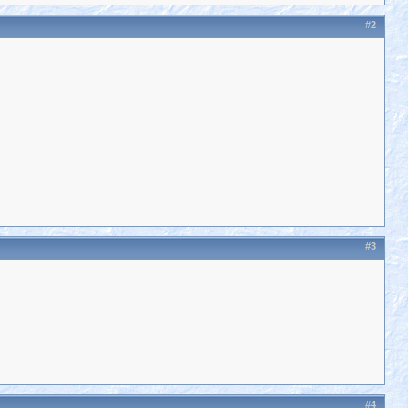
#2
#3
#4