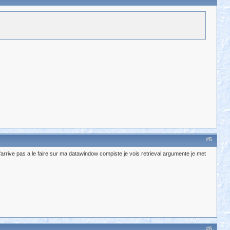
#5
arrive pas a le faire sur ma datawindow compiste je vois retrieval argumente je met
#6