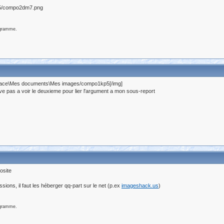
ogramme.
uldace\Mes documents\Mes images/compo1kp5[/img]
rive pas a voir le deuxieme pour lier l'argument a mon sous-report
osite
sions, il faut les héberger qq-part sur le net (p.ex
imageshack.us
)
ogramme.