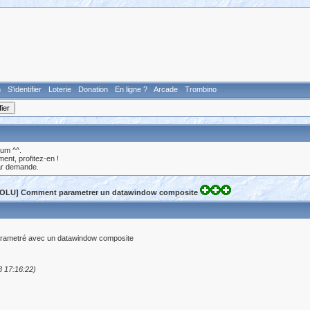
n
S'identifier
Loterie
Donation
En ligne ?
Arcade
Trombino
rum ^^.
nt, profitez-en !
ar demande.
OLU] Comment parametrer un datawindow composite
 parametré avec un datawindow composite
8 17:16:22)