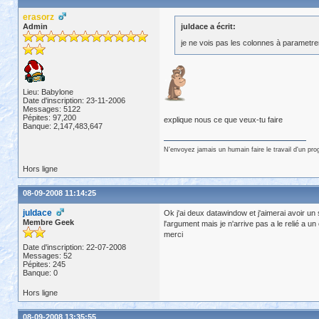
erasorz
Admin
juldace a écrit:
je ne vois pas les colonnes à parametre
Lieu: Babylone
Date d'inscription: 23-11-2006
Messages: 5122
Pépites: 97,200
explique nous ce que veux-tu faire
Banque: 2,147,483,647
N'envoyez jamais un humain faire le travail d'un pr
Hors ligne
08-09-2008 11:14:25
juldace
Ok j'ai deux datawindow et j'aimerai avoir u
Membre Geek
l'argument mais je n'arrive pas a le relié a
merci
Date d'inscription: 22-07-2008
Messages: 52
Pépites: 245
Banque: 0
Hors ligne
08-09-2008 13:35:55