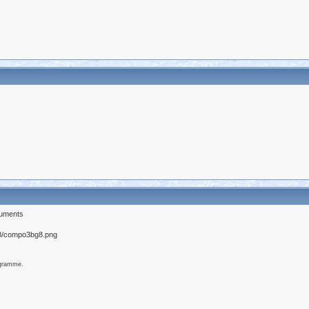
guments
ogramme.