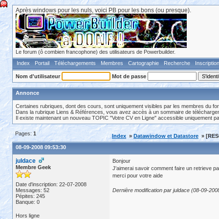
Après windows pour les nuls, voici PB pour les bons (ou presque).
Le forum (ô combien francophone) des utilisateurs de Powerbuilder.
Index
Portail
Téléchargements
Membres
Cartographie
Recherche
Inscriptio
Nom d'utilisateur
Mot de passe
Annonce
Certaines rubriques, dont des cours, sont uniquement visibles par les membres du fo
Dans la rubrique Liens & Références, vous avez accès à un sommaire de téléchargeme
Il existe maintenant un nouveau TOPIC "Votre CV en Ligne" accessible uniquement p
Pages:
1
Index
»
Datawindow et Datastore
» [RES
08-09-2008 09:53:30
juldace
Bonjour
Membre Geek
J'aimerai savoir comment faire un retrieve
merci pour votre aide
Date d'inscription: 22-07-2008
Messages: 52
Dernière modification par juldace (08-09-200
Pépites: 245
Banque: 0
Hors ligne