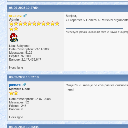
08-09-2008 10:27:54
erasorz
Bonjour,
Admin
> Properties > General > Retrieval argument
N'envoyez jamais un humain faire le travail d'un pr
Lieu: Babylone
Date d'inscription: 23-11-2006
Messages: 5122
Pépites: 97,200
Banque: 2,147,483,647
Hors ligne
08-09-2008 10:32:18
juldace
Oui je l'ai vu mais je ne vois pas les colonn
Membre Geek
merci
Date d'inscription: 22-07-2008
Messages: 52
Pépites: 245
Banque: 0
Hors ligne
08-09-2008 10:35:44