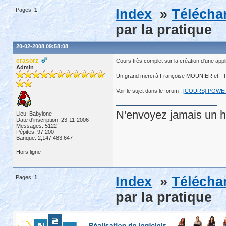
Pages:
1
Index
»
Télécha
par la pratique
20-02-2008 09:58:08
erasorz
Cours très complet sur la création d'une app
Admin
Un grand merci à Françoise MOUNIER et 
Voir le sujet dans le forum :
[COURS] POWER
N'envoyez jamais un hu
Lieu: Babylone
Date d'inscription: 23-11-2006
Messages: 5122
Pépites: 97,200
Banque: 2,147,483,647
Hors ligne
Pages:
1
Index
»
Télécha
par la pratique