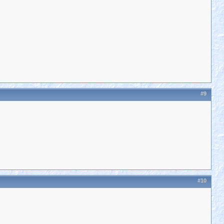
#9
#10