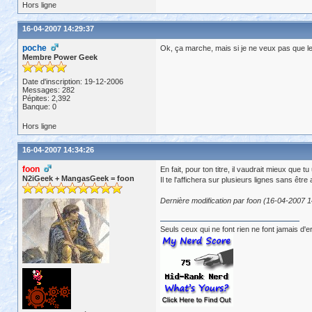
Hors ligne
16-04-2007 14:29:37
poche
Ok, ça marche, mais si je ne veux pas que le c
Membre Power Geek
Date d'inscription: 19-12-2006
Messages: 282
Pépites: 2,392
Banque: 0
Hors ligne
16-04-2007 14:34:26
foon
En fait, pour ton titre, il vaudrait mieux que tu
N2iGeek + MangasGeek = foon
Il te l'affichera sur plusieurs lignes sans être
Dernière modification par foon (16-04-2007 1
Seuls ceux qui ne font rien ne font jamais d'e