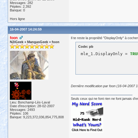
Messages: 282
Pépites: 2,392
Banque: 0
Hors ligne
16-04-2007 14:24:59
foon
Il te reste la propriété "DisplayOnly" à coch
N2iGeek + MangasGeek = foon
Code: pb
 mle_1.DisplayOnly = 
TRU
Dernière modification par foon (16-04-2007 1
Seuls ceux qui ne font rien ne font jamais d'e
Lieu: Bonchamp-Lès-Laval
Date d'inscription: 28-02-2007
Messages: 2493
Pépites: 106
Banque: 9,223,372,036,854,775,808