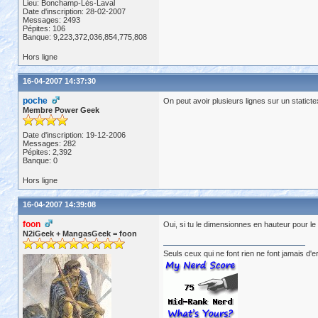
Lieu: Bonchamp-Lès-Laval
Date d'inscription: 28-02-2007
Messages: 2493
Pépites: 106
Banque: 9,223,372,036,854,775,808
Hors ligne
16-04-2007 14:37:30
poche
On peut avoir plusieurs lignes sur un statict
Membre Power Geek
Date d'inscription: 19-12-2006
Messages: 282
Pépites: 2,392
Banque: 0
Hors ligne
16-04-2007 14:39:08
foon
Oui, si tu le dimensionnes en hauteur pour le
N2iGeek + MangasGeek = foon
Seuls ceux qui ne font rien ne font jamais d'e