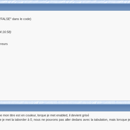
à "FALSE" dans le code)
4:16:58)
rreurs
 mon titre est en couleur, lorque je met enabled, il devient grisé
us ne pouvons pas aller dedans avec la tabulation, mais lorsque je click sur le m