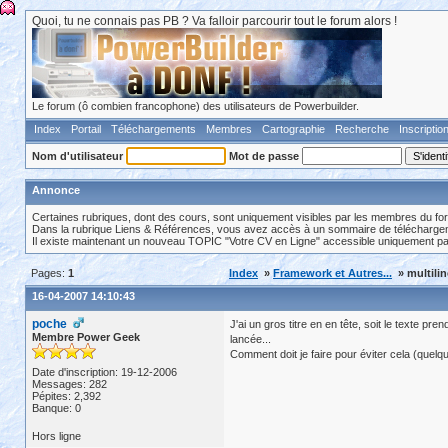
Quoi, tu ne connais pas PB ? Va falloir parcourir tout le forum alors !
Le forum (ô combien francophone) des utilisateurs de Powerbuilder.
Index
Portail
Téléchargements
Membres
Cartographie
Recherche
Inscriptio
Nom d'utilisateur
Mot de passe
Annonce
Certaines rubriques, dont des cours, sont uniquement visibles par les membres du fo
Dans la rubrique Liens & Références, vous avez accès à un sommaire de téléchargeme
Il existe maintenant un nouveau TOPIC "Votre CV en Ligne" accessible uniquement p
Pages:
1
Index
»
Framework et Autres...
» multilin
16-04-2007 14:10:43
poche
J'ai un gros titre en en tête, soit le texte pre
Membre Power Geek
lancée...
Comment doit je faire pour éviter cela (quelqu
Date d'inscription: 19-12-2006
Messages: 282
Pépites: 2,392
Banque: 0
Hors ligne