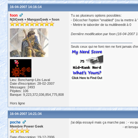
16-04-2007 14:16:14
foon
Tu as plusieurs options possibles:
N2iGeek + MangasGeek = foon
- Décocher l'option "enabled" (ou la mettre 
- Mettre le taborder de ta multilineedit à 0
Dernière modification par foon (16-04-2007 1
Seuls ceux qui ne font rien ne font jamais d'e
Lieu: Bonchamp-Lès-Laval
Date d'inscription: 28-02-2007
Messages: 2493
Pépites: 106
Banque: 9,223,372,036,854,775,808
Hors ligne
16-04-2007 14:21:34
poche
j'ai déja essayé mais ça marche pas : - vu que
Membre Power Geek
- et lorsque je met la taborder à 0, no
Date d'inscription: 19-12-2006