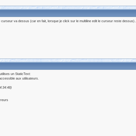
urseur va dessus (car en fait, lorsque je click sur le multiline edit le curseur reste dessus)..
 utilises un StaticText:
 accessible aux utilisateurs.
4:34:48)
rreurs