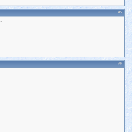
#5
..
#6