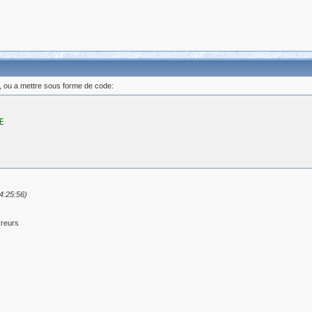
er, ou a mettre sous forme de code:
E
4:25:56)
rreurs