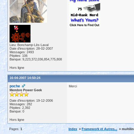
Lieu: Bonchamp-Lès-Laval
Date d'inscription: 28-02-2007
Messages: 2493
Pépites: 106
Banque: 9,223,372,036,854,775,808
Hors ligne
16-04-2007 14:50:24
poche
Merci
Membre Power Geek
Date d'inscription: 19-12-2006
Messages: 282
Pépites: 2,392
Banque: 0
Hors ligne
Pages:
1
Index
»
Framework et Autres...
» multilin