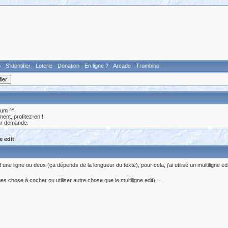
n
S'identifier
Loterie
Donation
En ligne ?
Arcade
Trombino
rum ^^.
nt, profitez-en !
ar demande.
e edit
nd une ligne ou deux (ça dépends de la longueur du texte), pour cela, j'ai utilisé un multiligne edi
es chose à cocher ou utiliser autre chose que le multiligne edit)...