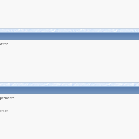
ext???
 permettre.
rreurs