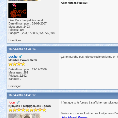
Lieu: Bonchamp-Lès-Laval
Date d'inscription: 28-02-2007
Messages: 2493
Pépites: 106
Banque: 9,223,372,036,854,775,808
Hors ligne
16-04-2007 14:42:14
poche
ça ne marche pas, elle se redimentionne en lo
Membre Power Geek
Date d'inscription: 19-12-2006
Messages: 282
Pépites: 2,392
Banque: 0
Hors ligne
16-04-2007 14:46:17
foon
Il faut que tu le forces à s'afficher sur plusi
N2iGeek + MangasGeek = foon
Seuls ceux qui ne font rien ne font jamais d'e