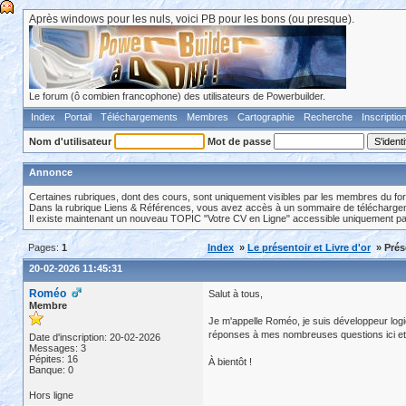
Après windows pour les nuls, voici PB pour les bons (ou presque).
Le forum (ô combien francophone) des utilisateurs de Powerbuilder.
Index
Portail
Téléchargements
Membres
Cartographie
Recherche
Inscriptio
Nom d'utilisateur
Mot de passe
Annonce
Certaines rubriques, dont des cours, sont uniquement visibles par les membres du fo
Dans la rubrique Liens & Références, vous avez accès à un sommaire de téléchargeme
Il existe maintenant un nouveau TOPIC "Votre CV en Ligne" accessible uniquement p
Pages:
1
Index
»
Le présentoir et Livre d'or
» Prés
20-02-2026 11:45:31
Roméo
Salut à tous,
Membre
Je m'appelle Roméo, je suis développeur logic
réponses à mes nombreuses questions ici et,
Date d'inscription: 20-02-2026
Messages: 3
Pépites: 16
À bientôt !
Banque: 0
Hors ligne