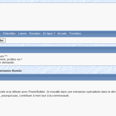
n
S'identifier
Loterie
Donation
En ligne ?
Arcade
Trombino
rum ^^.
nt, profitez-en !
ar demande.
entation Roméo
iels et je débute avec PowerBuilder. Je travaille dans une entreprise spécialisée dans le dév
 pourquoi pas, contribuer à mon tour à la communauté.