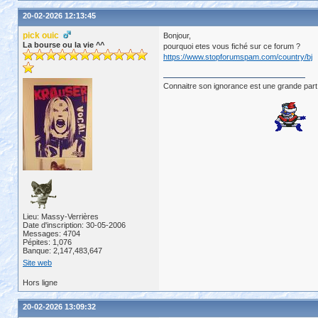
20-02-2026 12:13:45
pick ouic
Bonjour,
La bourse ou la vie ^^
pourquoi etes vous fiché sur ce forum ?
https://www.stopforumspam.com/country/bj
Connaitre son ignorance est une grande part
Lieu: Massy-Verrières
Date d'inscription: 30-05-2006
Messages: 4704
Pépites: 1,076
Banque: 2,147,483,647
Site web
Hors ligne
20-02-2026 13:09:32