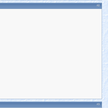
#2
#3