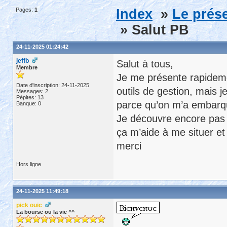
Pages:
1
Index
»
Le prése
» Salut PB
24-11-2025 01:24:42
jeffb
Salut à tous,
Membre
Je me présente rapideme
Date d'inscription: 24-11-2025
outils de gestion, mais
Messages: 2
Pépites: 13
parce qu’on m’a embarqu
Banque: 0
Je découvre encore pas 
ça m’aide à me situer e
merci
Hors ligne
24-11-2025 11:49:18
pick ouic
La bourse ou la vie ^^