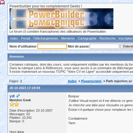
Powerbuilder pour les completement Geeks !
Le forum (ô combien francophone) des utilisateurs de Powerbuilder.
Index
Portail
Téléchargements
Membres
Cartographie
Recherche
Inscriptio
Nom d'utilisateur
Mot de passe
Annonce
Certaines rubriques, dont des cours, sont uniquement visibles par les membres du fo
Dans la rubrique Liens & Références, vous avez accès à un sommaire de téléchargeme
Il existe maintenant un nouveau TOPIC "Votre CV en Ligne" accessible uniquement p
Pages:
1
Index
»
Powerscripts
» Path injection or
20-10-2023 17:19:59
ydl
Bonjour
Membre Geek
J'utilise Visual expert et il me détecte ce ge
Je cherche une idée pour résoudre ce genre
Existe-t-il quelque chose pour remplacer les 
Date d'inscription: 23-10-2007
Messages: 62
Pépites: 10,341
Cordialement
Banque: 0
Yann
Hors ligne