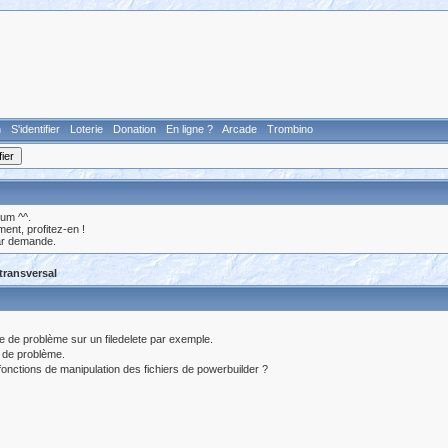
n
S'identifier
Loterie
Donation
En ligne ?
Arcade
Trombino
rum ^^.
nt, profitez-en !
ar demande.
 transversal
nre de problème sur un filedelete par exemple.
 de problème.
fonctions de manipulation des fichiers de powerbuilder ?