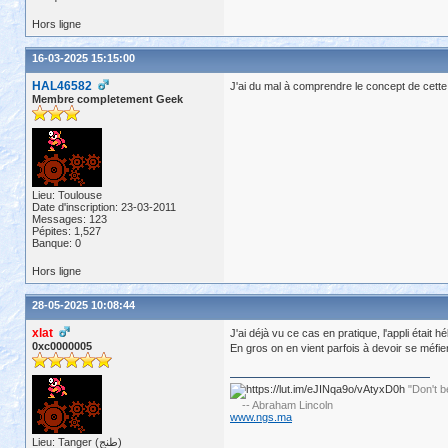
Hors ligne
16-03-2025 15:15:00
HAL46582
J'ai du mal à comprendre le concept de cette 
Membre completement Geek
Lieu: Toulouse
Date d'inscription: 23-03-2011
Messages: 123
Pépites: 1,527
Banque: 0
Hors ligne
28-05-2025 10:08:44
xlat
J'ai déjà vu ce cas en pratique, l'appli était
0xc0000005
En gros on en vient parfois à devoir se méfier d
"Don't b
-- Abraham Lincoln
www.ngs.ma
Lieu: Tanger (طنج)