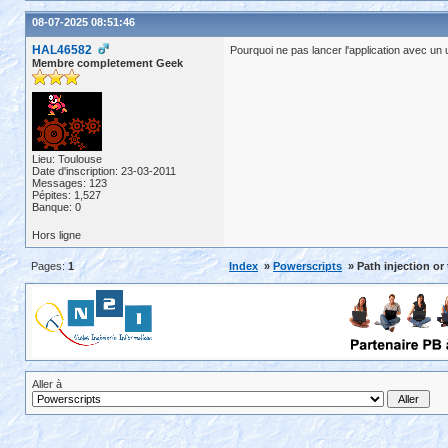
08-07-2025 08:51:46
HAL46582
Pourquoi ne pas lancer l'application avec un 
Membre completement Geek
Lieu: Toulouse
Date d'inscription: 23-03-2011
Messages: 123
Pépites: 1,527
Banque: 0
Hors ligne
Pages:
1
Index
»
Powerscripts
» Path injection or
Aller à