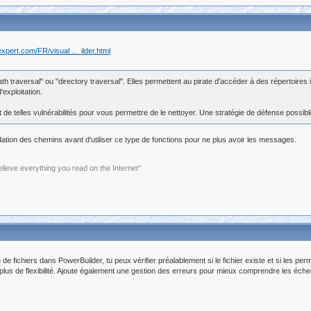
expert.com/FR/visual … ilder.html
 traversal" ou "directory traversal". Elles permettent au pirate d'accéder à des répertoires 
xploitation.
nt de telles vulnérabilités pour vous permettre de le nettoyer. Une stratégie de défense possib
lidation des chemins avant d'utiliser ce type de fonctions pour ne plus avoir les messages.
elieve everything you read on the Internet"
e fichiers dans PowerBuilder, tu peux vérifier préalablement si le fichier existe et si les p
us de flexibilité. Ajoute également une gestion des erreurs pour mieux comprendre les éche