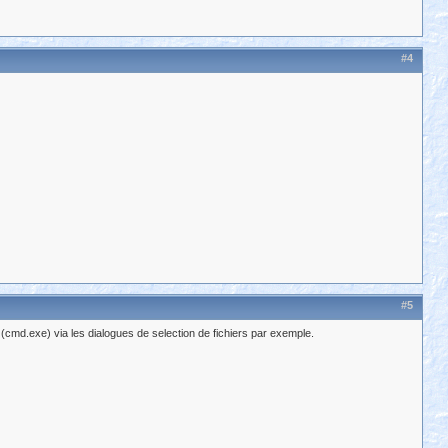
#4
#5
s (cmd.exe) via les dialogues de selection de fichiers par exemple.