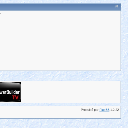
#8
?
Propulsé par
FluxBB
1.2.22