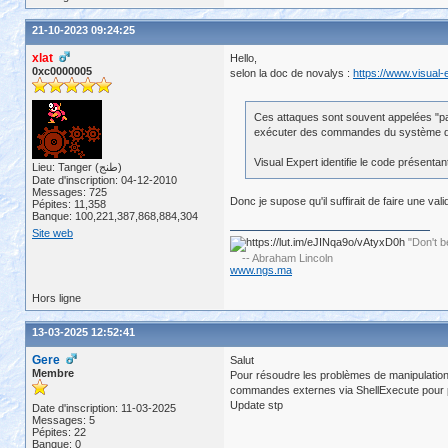
21-10-2023 09:24:25
xlat
Hello,
0xc0000005
selon la doc de novalys :
https://www.visual-
Ces attaques sont souvent appelées "path
exécuter des commandes du système d'e
Visual Expert identifie le code présenta
Lieu: Tanger (طنج)
Date d'inscription: 04-12-2010
Messages: 725
Donc je supose qu'il suffirait de faire une va
Pépites: 11,358
Banque: 100,221,387,868,884,304
Site web
"Don't b
-- Abraham Lincoln
www.ngs.ma
Hors ligne
13-03-2025 12:52:41
Gere
Salut
Membre
Pour résoudre les problèmes de manipulation d
commandes externes via ShellExecute pour pl
Update stp
Date d'inscription: 11-03-2025
Messages: 5
Pépites: 22
Banque: 0