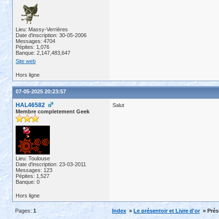
Lieu: Massy-Verrières
Date d'inscription: 30-05-2006
Messages: 4704
Pépites: 1,076
Banque: 2,147,483,647
Site web
Hors ligne
07-05-2025 20:23:57
HAL46582
Salut
Membre completement Geek
Lieu: Toulouse
Date d'inscription: 23-03-2011
Messages: 123
Pépites: 1,527
Banque: 0
Hors ligne
Pages:
1
Index
»
Le présentoir et Livre d'or
» Prés