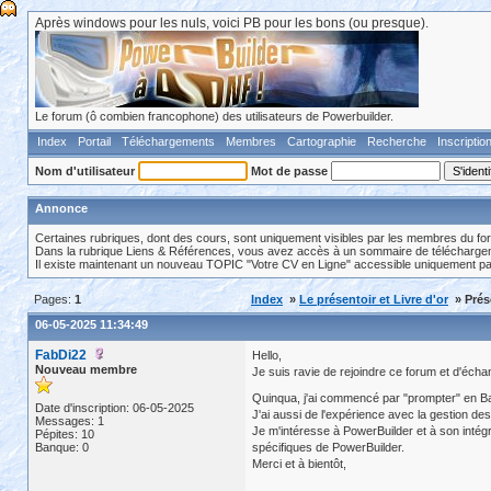
Après windows pour les nuls, voici PB pour les bons (ou presque).
Le forum (ô combien francophone) des utilisateurs de Powerbuilder.
Index
Portail
Téléchargements
Membres
Cartographie
Recherche
Inscriptio
Nom d'utilisateur
Mot de passe
Annonce
Certaines rubriques, dont des cours, sont uniquement visibles par les membres du fo
Dans la rubrique Liens & Références, vous avez accès à un sommaire de téléchargeme
Il existe maintenant un nouveau TOPIC "Votre CV en Ligne" accessible uniquement p
Pages:
1
Index
»
Le présentoir et Livre d'or
» Prés
06-05-2025 11:34:49
FabDi22
Hello,
Nouveau membre
Je suis ravie de rejoindre ce forum et d'éc
Quinqua, j'ai commencé par "prompter" en Bas
Date d'inscription: 06-05-2025
J'ai aussi de l'expérience avec la gestion de
Messages: 1
Je m'intéresse à PowerBuilder et à son intég
Pépites: 10
Banque: 0
spécifiques de PowerBuilder.
Merci et à bientôt,