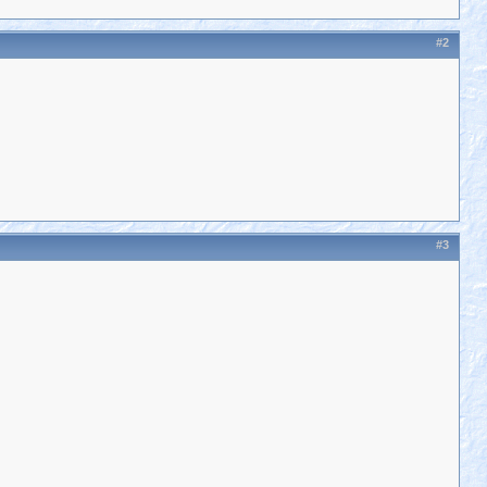
#2
#3