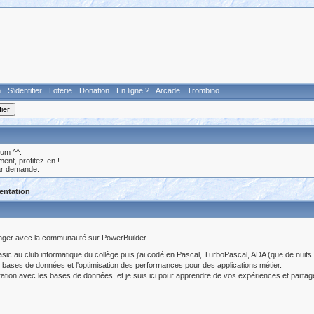
n
S'identifier
Loterie
Donation
En ligne ?
Arcade
Trombino
rum ^^.
nt, profitez-en !
ar demande.
entation
hanger avec la communauté sur PowerBuilder.
ic au club informatique du collège puis j'ai codé en Pascal, TurboPascal, ADA (que de nuits
s bases de données et l'optimisation des performances pour des applications métier.
ration avec les bases de données, et je suis ici pour apprendre de vos expériences et parta