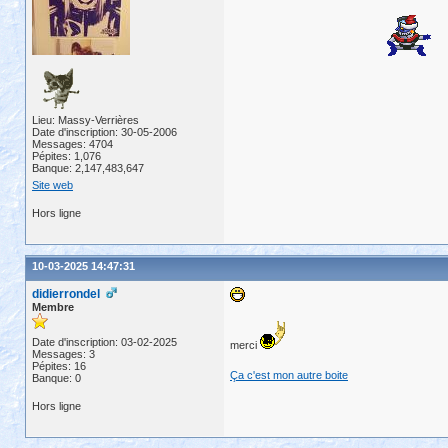
Lieu: Massy-Verrières
Date d'inscription: 30-05-2006
Messages: 4704
Pépites: 1,076
Banque: 2,147,483,647
Site web
Hors ligne
10-03-2025 14:47:31
didierrondel
Membre
Date d'inscription: 03-02-2025
merci
Messages: 3
Pépites: 16
Ça c'est mon autre boite
Banque: 0
Hors ligne