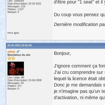
Lieu: Toulouse
d'être pour "1 seat" et il
Date d'inscription: 23-03-2011
Messages: 123
Pépites: 1,527
Banque: 0
Du coup vous pensez qu'i
Dernière modification p
Hors ligne
02-01-2021 22:52:26
elfeliz
Bonjour,
Bienfaiteur du site
J'ignore comment ça fonc
J'ai cru comprendre sur 
Lieu: Liège, BE
lequel la licence était 
Date d'inscription: 23-06-2009
Messages: 94
Donc je me demandais si c
Pépites: 471
Banque: 0
je n'imagine pas qu'un t
d'activation, ni même qu