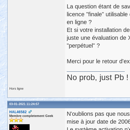
La question étant de savo
licence "finale" utilisab
en ligne ?
Et si votre installation
juste une évaluation de X
"perpétuel" ?
Merci pour le retour d'e
No prob, just Pb !
Hors ligne
03-01-2021 11:24:57
HAL46582
N'oublions pas que nous 
Membre completement Geek
mise à jour date de 2006
Le système activation n'