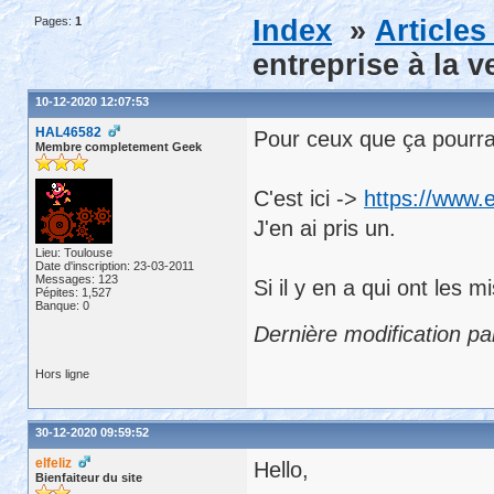
Pages:
1
Index
»
Article
entreprise à la 
10-12-2020 12:07:53
HAL46582
Pour ceux que ça pourrai
Membre completement Geek
C'est ici ->
https://www
J'en ai pris un.
Lieu: Toulouse
Date d'inscription: 23-03-2011
Messages: 123
Si il y en a qui ont les m
Pépites: 1,527
Banque: 0
Dernière modification p
Hors ligne
30-12-2020 09:59:52
elfeliz
Hello,
Bienfaiteur du site