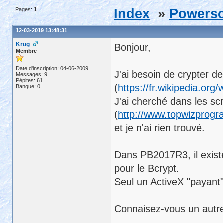
Pages:
1
Index
»
Powersc
12-03-2019 13:48:31
Krug
Bonjour,
Membre
Date d'inscription: 04-06-2009
J'ai besoin de crypter d
Messages: 9
Pépites: 61
(
https://fr.wikipedia.org/
Banque: 0
J'ai cherché dans les sc
(
http://www.topwizprog
et je n'ai rien trouvé.
Dans PB2017R3, il exist
pour le Bcrypt.
Seul un ActiveX "payant" 
Connaisez-vous un autre