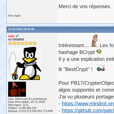
Merci de vos réponses.
Hors ligne
13-03-2019 18:41:06
seki
0x73656B69
Intéressant...
Les fon
hashage BCrypt
Il y a une explication in
lit "BestCrypt" !
Pour PB17/CrypterObjec
algos supportés et comm
J'ai vu plusieurs portag
Lieu: Vittoncourt & Luxembourg
Date d'inscription: 20-11-2008
-
https://www.mindrot.org
Messages: 1121
Pépites: 4,296,080,220
-
https://github.com/patr
Banque: 9,223,372,036,854,775,808