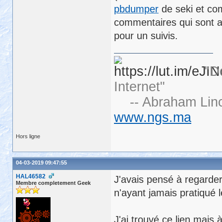
pbdumper
de seki et com
commentaires qui sont au
pour un suivis.
"D
Internet"
-- Abraham Linc
www.ngs.ma
Hors ligne
04-03-2019 09:47:55
HAL46582
J'avais pensé à regarder
Membre completement Geek
n'ayant jamais pratiqué 
J'ai trouvé ce lien mais à