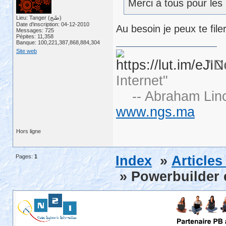
Merci à tous pour les 
Lieu: Tanger (طنج)
Date d'inscription: 04-12-2010
Au besoin je peux te file
Messages: 725
Pépites: 11,358
Banque: 100,221,387,868,884,304
Site web
"D
Internet"
-- Abraham Linc
www.ngs.ma
Hors ligne
Pages:
1
Index
»
Article
» Powerbuilder e