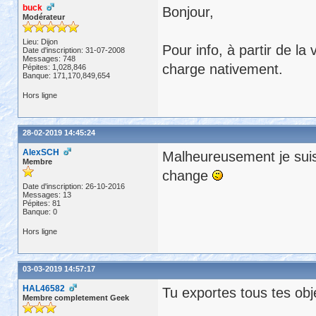
buck
Bonjour,
Modérateur
Lieu: Dijon
Pour info, à partir de l
Date d'inscription: 31-07-2008
Messages: 748
charge nativement.
Pépites: 1,028,846
Banque: 171,170,849,654
Hors ligne
28-02-2019 14:45:24
AlexSCH
Malheureusement je suis 
Membre
change
Date d'inscription: 26-10-2016
Messages: 13
Pépites: 81
Banque: 0
Hors ligne
03-03-2019 14:57:17
HAL46582
Tu exportes tous tes obje
Membre completement Geek