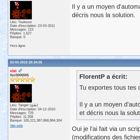
Il y a un moyen d'automa
décris nous la solution.
Lieu: Toulouse
Date d'inscription: 23-03-2011
Messages: 123
Pépites: 1,527
Banque: 0
Hors ligne
03-03-2019 20:34:05
xlat
0xc0000005
FlorentP a écrit:
Tu exportes tous tes o
Il y a un moyen d'aut
Lieu: Tanger (طنج)
Date d'inscription: 04-12-2010
et décris nous la solut
Messages: 725
Pépites: 11,358
Banque: 100,221,387,868,884,304
Site web
Oui je l'ai fait via un sc
(modifications des fichi